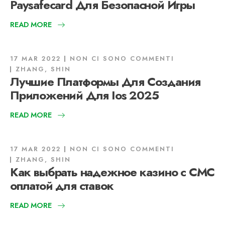
Paysafecard Для Безопасной Игры
READ MORE
17 MAR 2022
NON CI SONO COMMENTI
ZHANG, SHIN
Лучшие Платформы Для Создания
Приложений Для Ios 2025
READ MORE
17 MAR 2022
NON CI SONO COMMENTI
ZHANG, SHIN
Как выбрать надежное казино с СМС
оплатой для ставок
READ MORE