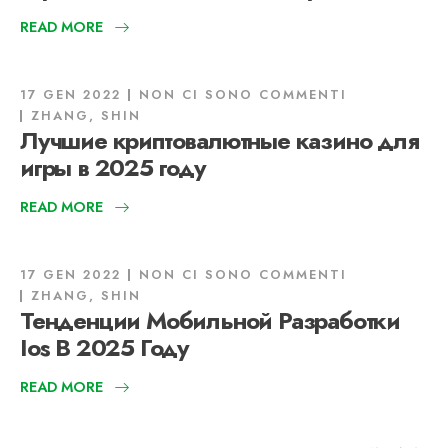
READ MORE
17 GEN 2022
NON CI SONO COMMENTI
ZHANG, SHIN
Лучшие криптовалютные казино для
игры в 2025 году
READ MORE
17 GEN 2022
NON CI SONO COMMENTI
ZHANG, SHIN
Тенденции Мобильной Разработки
Ios В 2025 Году
READ MORE