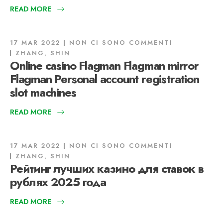
READ MORE
17 MAR 2022
NON CI SONO COMMENTI
ZHANG, SHIN
Online casino Flagman Flagman mirror
Flagman Personal account registration
slot machines
READ MORE
17 MAR 2022
NON CI SONO COMMENTI
ZHANG, SHIN
Рейтинг лучших казино для ставок в
рублях 2025 года
READ MORE