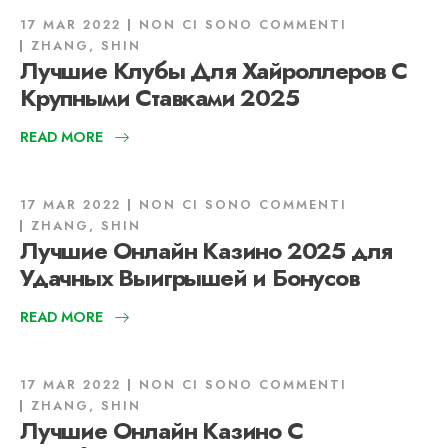
17 MAR 2022
NON CI SONO COMMENTI
ZHANG, SHIN
Лучшие Клубы Для Хайроллеров С
Крупными Ставками 2025
READ MORE
17 MAR 2022
NON CI SONO COMMENTI
ZHANG, SHIN
Лучшие Онлайн Казино 2025 для
Удачных Выигрышей и Бонусов
READ MORE
17 MAR 2022
NON CI SONO COMMENTI
ZHANG, SHIN
Лучшие Онлайн Казино С