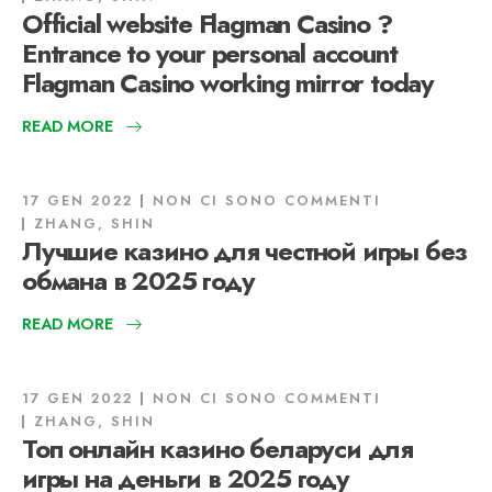
Official website Flagman Casino ?️
Entrance to your personal account
Flagman Casino working mirror today
READ MORE
17 GEN 2022
NON CI SONO COMMENTI
ZHANG, SHIN
Лучшие казино для честной игры без
обмана в 2025 году
READ MORE
17 GEN 2022
NON CI SONO COMMENTI
ZHANG, SHIN
Топ онлайн казино беларуси для
игры на деньги в 2025 году