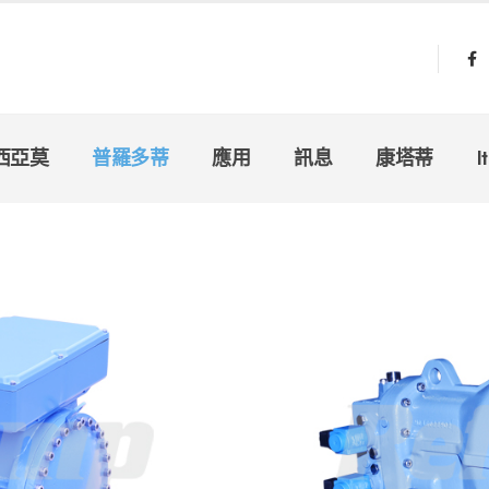
西亞莫
普羅多蒂
應用
訊息
康塔蒂
I