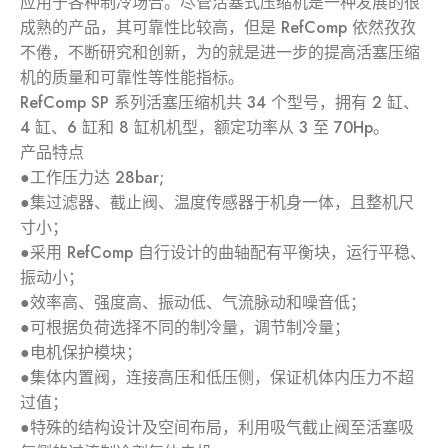
应用于各种制冷场合。尽管活塞式压缩机是一种发展的很
成熟的产品，其可靠性比较高，但是 RefComp 依然孜孜
不倦，不断研究和创新，为的就是进一步的提高活塞压缩
机的质量和可靠性等性能指标。
RefComp SP 系列活塞压缩机共 34 个型号，拥有 2 缸、
4 缸、6 缸和 8 缸机机型，额定功率从 3 至 70Hp。
产品特点
●
工作压力达 28bar;
●集过滤器、截止阀、温度传感器于机身一体，且整机尺
寸小；
●采用 RefComp 自行设计的曲轴配有平衡块，运行平稳、
振动小；
●效率高、强度高、振动低、气流脉动和噪音低；
●可根据负荷选择不同的制冷量，调节制冷量；
●电机保护模块；
●集体内置阀，连接高压和低压侧，保证机体内压力不超
过值；
●特殊的结构设计及空间布局，利用吸气截止阀至活塞吸