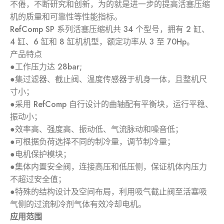
不倦，不断研究和创新，为的就是进一步的提高活塞压缩
机的质量和可靠性等性能指标。
RefComp SP 系列活塞压缩机共 34 个型号，拥有 2 缸、
4 缸、6 缸和 8 缸机机型，额定功率从 3 至 70Hp。
产品特点
●工作压力达 28bar;
●集过滤器、截止阀、温度传感器于机身一体，且整机尺
寸小；
●采用 RefComp 自行设计的曲轴配有平衡块，运行平稳、
振动小；
●效率高、强度高、振动低、气流脉动和噪音低；
●可根据负荷选择不同的制冷量，调节制冷量；
●电机保护模块；
●集体内置安全阀，连接高压和低压侧，保证机体内压力
不超过安全值；
●特殊的结构设计及空间布局，利用吸气截止阀至活塞吸
气侧的过流制冷剂气体有效冷却电机。
应用范围