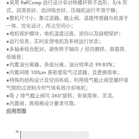
●采用 RefComp 自行设计非对称螺杆转子齿形，5/6 形
式，润滑良好、齿间啮合好，压缩机运行平滑宁静；
●整机尺寸小，集过滤器。截止阀、温度传感器与机身于
一体，优化设计，所占空间小；
●电机保护模块，电机温度过高、逆向以及缺相保护；
●运行信息，实时反馈电机及系统运行状态；
●多轴承组合配对，避免转子轴向 / 径向磨损，高载荷、
低噪音；
●内置油分离器，多级分离，油分效率达 99.85%；
●内置间隙 100μm 高密度吸气过滤器，且更换简单；
●特殊的结构设计及空间布局，利用吸气截止阀至螺杆吸
气侧的过流制冷剂气体有效冷却电机；
●吸 / 排气截止阀可 360°旋转，安装简单、灵活。
●内置阀，高规格设计要求可靠。
应用范围