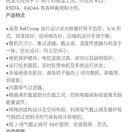
低温可应用于 – 50℃的低温工况。可适用 R22、
R507A、R404A 等各种氟用制冷剂。
产品特点
●采用 RefComp 自行设计非对称螺杆转子齿形，5/6 形
式，润滑良好、齿间啮合好，压缩机运行平滑宁静；
●整机尺寸小，集过滤器。截止阀、温度传感器与机身于
一体，优化设计，所占空间小；
●电机保护模块，电机温度过高、逆向以及缺相保护；
●运行信息跟踪，实时反馈电机及系统运行状态；
●多轴承组合配对，避免转子轴向 / 径向磨损，高载荷、
低噪音；
●内置吸气过滤器；
●根据满负载或部分负载工况，控制电磁阀有级或者无级
能量调节；
●特殊的结构设计及空间布局，利用吸气截止阀至螺杆吸
气侧的过流制冷剂气体有效冷却电机；
●吸 / 排气截止阀可 360°旋转，安装简单、灵活。
应用范围