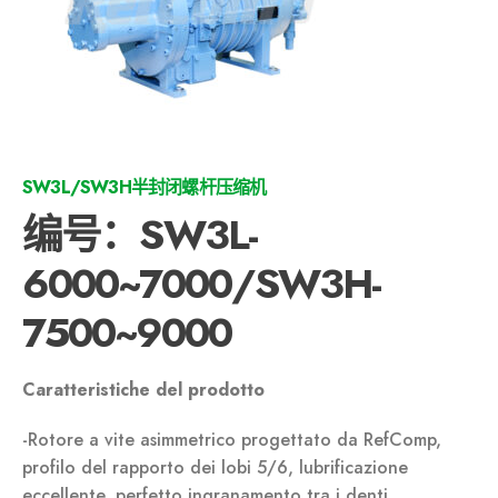
SW3L/SW3H半封闭螺杆压缩机
编号：SW3L-
6000~7000/SW3H-
7500~9000
Caratteristiche del prodotto
-Rotore a vite asimmetrico progettato da RefComp,
profilo del rapporto dei lobi 5/6, lubrificazione
eccellente, perfetto ingranamento tra i denti,