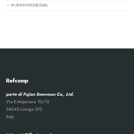
SPC系列半封闭活塞压缩机
Refcomp
parte di Fujian Snowman Co., Ltd.
Via E.Majorana 10/12
36045 Lonigo (VI)
Italy