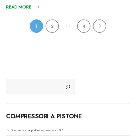
READ MORE
…
1
2
4
CERCA
COMPRESSORI A PISTONE
Compressori a pistoni semiermetici SP