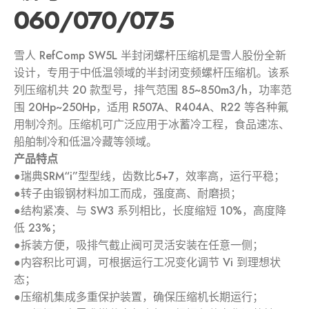
060/070/075
雪人 RefComp SW5L 半封闭螺杆压缩机是雪人股份全新
设计，专用于中低温领域的半封闭变频螺杆压缩机。该系
列压缩机共 20 款型号，排气范围 85~850m3/h，功率范
围 20Hp~250Hp，适用 R507A、R404A、R22 等各种氟
用制冷剂。压缩机可广泛应用于冰蓄冷工程，食品速冻、
船舶制冷和低温冷藏等领域。
产品特点
●瑞典SRM“i”型型线，齿数比5+7，效率高，运行平稳；
●转子由锻钢材料加工而成，强度高、耐磨损；
●结构紧凑、与 SW3 系列相比，长度缩短 10%，高度降
低 23%；
●拆装方便，吸排气截止阀可灵活安装在任意一侧；
●内容积比可调，可根据运行工况变化调节 Vi 到理想状
态；
●压缩机集成多重保护装置，确保压缩机长期运行；