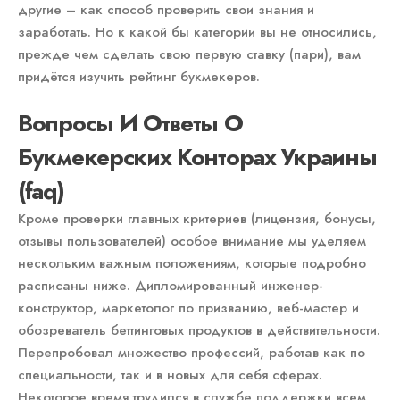
другие – как способ проверить свои знания и
заработать. Но к какой бы категории вы не относились,
прежде чем сделать свою первую ставку (пари), вам
придётся изучить рейтинг букмекеров.
Вопросы И Ответы О
Букмекерских Конторах Украины
(faq)
Кроме проверки главных критериев (лицензия, бонусы,
отзывы пользователей) особое внимание мы уделяем
нескольким важным положениям, которые подробно
расписаны ниже. Дипломированный инженер-
конструктор, маркетолог по призванию, веб-мастер и
обозреватель беттинговых продуктов в действительности.
Перепробовал множество профессий, работав как по
специальности, так и в новых для себя сферах.
Некоторое время трудился в службе поддержки всем