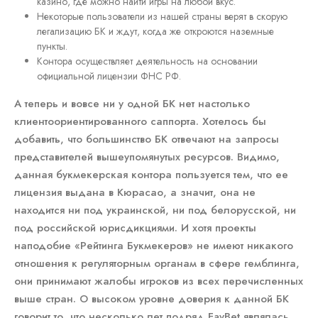
казино, где можно найти игры на любой вкус.
Некоторые пользователи из нашей страны верят в скорую
легализацию БК и ждут, когда же откроются наземные
пункты.
Контора осуществляет деятельность на основании
официальной лицензии ФНС РФ.
А теперь и вовсе ни у одной БК нет настолько
клиентоориентированного саппорта. Хотелось бы
добавить, что большинство БК отвечают на запросы
представителей вышеупомянутых ресурсов. Видимо,
данная букмекерская контора пользуется тем, что ее
лицензия выдана в Кюрасао, а значит, она не
находится ни под украинской, ни под белорусской, ни
под российской юрисдикциями. И хотя проекты
наподобие «Рейтинга Букмекеров» не имеют никакого
отношения к регуляторным органам в сфере гемблинга,
они принимают жалобы игроков из всех перечисленных
выше стран. О высоком уровне доверия к данной БК
говорит то, что несколько лет подряд FavBet являлась