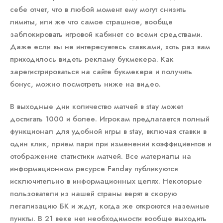
себе отчет, что в любой момент ему могут снизить
лимиты, или же что самое страшное, вообще
заблокировать игровой кабинет со всеми средствами.
Даже если вы не интересуетесь ставками, хоть раз вам
приходилось видеть рекламу букмекера. Как
зарегистрироваться на сайте букмекера и получить
бонус, можно посмотреть ниже на видео.
В выходные дни количество матчей в stay может
достигать 1000 и более. Игрокам предлагается полный
функционал для удобной игры в stay, включая ставки в
один клик, прием пари при изменении коэффициентов и
отображение статистики матчей. Все материалы на
информационном ресурсе Fanday публикуются
исключительно в информационных целях. Некоторые
пользователи из нашей страны верят в скорую
легализацию БК и ждут, когда же откроются наземные
пункты. В 21 веке нет необходимости вообще выходить