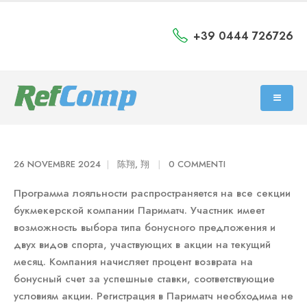
+39 0444 726726
26 NOVEMBRE 2024
陈翔, 翔
0 COMMENTI
Программа лояльности распространяется на все секции
букмекерской компании Париматч. Участник имеет
возможность выбора типа бонусного предложения и
двух видов спорта, участвующих в акции на текущий
месяц. Компания начисляет процент возврата на
бонусный счет за успешные ставки, соответствующие
условиям акции. Регистрация в Париматч необходима не