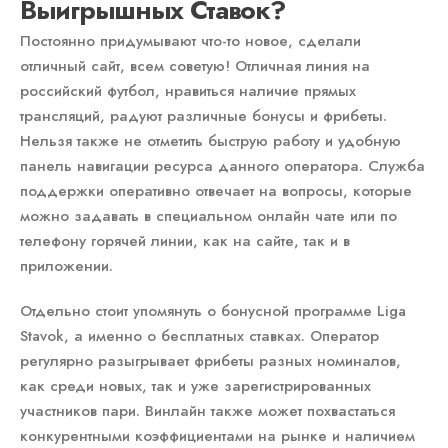
Выигрышных Ставок?
Постоянно придумывают что-то новое, сделали
отличный сайт, всем советую! Отличная линия на
российский футбол, нравиться наличие прямых
трансляций, радуют различные бонусы и фрибеты.
Нельзя также не отметить быструю работу и удобную
панель навигации ресурса данного оператора. Служба
поддержки оперативно отвечает на вопросы, которые
можно задавать в специальном онлайн чате или по
телефону горячей линии, как на сайте, так и в
приложении.
Отдельно стоит упомянуть о бонусной программе Liga
Stavok, а именно о бесплатных ставках. Оператор
регулярно разыгрывает фрибеты разных номиналов,
как среди новых, так и уже зарегистрированных
участников пари. Винлайн также может похвастаться
конкурентными коэффициентами на рынке и наличием