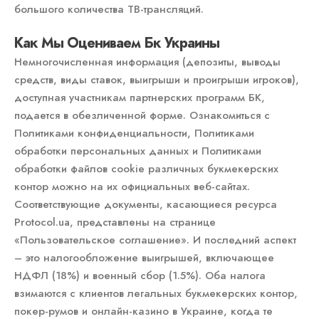
большого количества ТВ-трансляций.
Как Мы Оцениваем Бк Украины
Немногочисленная информация (депозиты, выводы
средств, виды ставок, выигрыши и проигрыши игроков),
доступная участникам партнерских программ БК,
подается в обезличенной форме. Ознакомиться с
Политиками конфиденциальности, Политиками
обработки персональных данных и Политиками
обработки файлов cookie различных букмекерских
контор можно на их официальных веб-сайтах.
Соответствующие документы, касающиеся ресурса
Protocol.ua, представлены на странице
«Пользовательское соглашение». И последний аспект
– это налогообложение выигрышей, включающее
НДФЛ (18%) и военный сбор (1.5%). Оба налога
взимаются с клиентов легальных букмекерских контор,
покер-румов и онлайн-казино в Украине, когда те