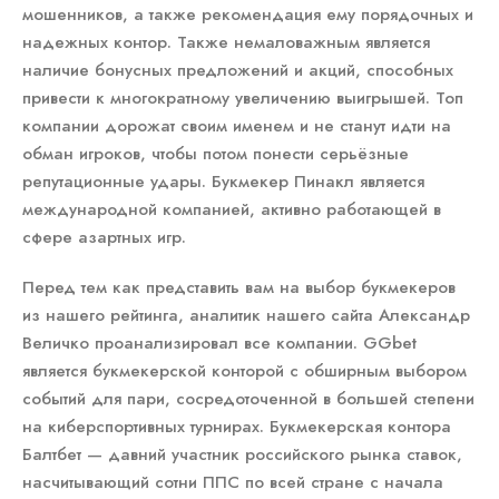
мошенников, а также рекомендация ему порядочных и
надежных контор. Также немаловажным является
наличие бонусных предложений и акций, способных
привести к многократному увеличению выигрышей. Топ
компании дорожат своим именем и не станут идти на
обман игроков, чтобы потом понести серьёзные
репутационные удары. Букмекер Пинакл является
международной компанией, активно работающей в
сфере азартных игр.
Перед тем как представить вам на выбор букмекеров
из нашего рейтинга, аналитик нашего сайта Александр
Величко проанализировал все компании. GGbet
является букмекерской конторой с обширным выбором
событий для пари, сосредоточенной в большей степени
на киберспортивных турнирах. Букмекерская контора
Балтбет — давний участник российского рынка ставок,
насчитывающий сотни ППС по всей стране с начала