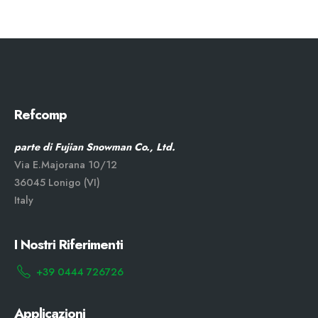
Refcomp
parte di Fujian Snowman Co., Ltd.
Via E.Majorana 10/12
36045 Lonigo (VI)
Italy
I Nostri Riferimenti
+39 0444 726726
Applicazioni