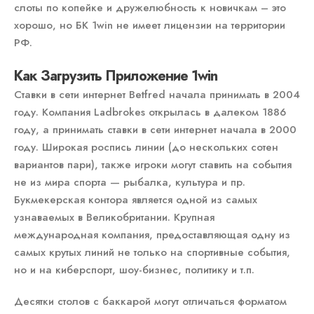
слоты по копейке и дружелюбность к новичкам – это
хорошо, но БК 1win не имеет лицензии на территории
РФ.
Как Загрузить Приложение 1win
Ставки в сети интернет Betfred начала принимать в 2004
году. Компания Ladbrokes открылась в далеком 1886
году, а принимать ставки в сети интернет начала в 2000
году. Широкая роспись линии (до нескольких сотен
вариантов пари), также игроки могут ставить на события
не из мира спорта — рыбалка, культура и пр.
Букмекерская контора является одной из самых
узнаваемых в Великобритании. Крупная
международная компания, предоставляющая одну из
самых крутых линий не только на спортивные события,
но и на киберспорт, шоу-бизнес, политику и т.п.
Десятки столов с баккарой могут отличаться форматом