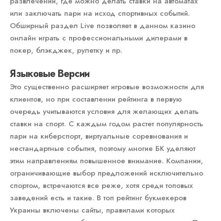
развлечений, где можно делать ставки на автоматах
или заключать пари на исход спортивных событий.
Обширный раздел Live позволяет в данном казино
онлайн играть с профессиональными дилерами в
покер, блэкджек, рулетку и пр.
Языковые Версии
Это существенно расширяет игровые возможности для
клиентов, но при составлении рейтинга в первую
очередь учитываются условия для желающих делать
ставки на спорт. С каждым годом растет популярность
пари на киберспорт, виртуальные соревнования и
нестандартные события, поэтому многие БК уделяют
этим направлениям повышенное внимание. Компании,
ограничивающие выбор предложений исключительно
спортом, встречаются все реже, хотя среди топовых
заведений есть и такие. В топ рейтинг букмекеров
Украины включены сайты, правилами которых