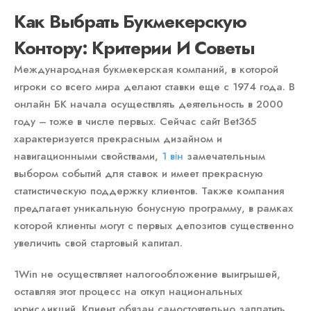
Как Выбрать Букмекерскую
Контору: Критерии И Советы
Международная букмекерская компаний, в которой
игроки со всего мира делают ставки еще с 1974 года. В
онлайн БК начала осуществлять деятельность в 2000
году – тоже в числе первых. Сейчас сайт Bet365
характеризуется прекрасным дизайном и
навигационными свойствами,
1 він
замечательным
выбором событий для ставок и имеет прекрасную
статистическую поддержку клиентов. Также компания
предлагает уникальную бонусную программу, в рамках
которой клиенты могут с первых депозитов существенно
увеличить свой стартовый капитал.
1Win не осуществляет налогообложение выигрышей,
оставляя этот процесс на откуп национальных
юрисдикций. Клиент обязан самостоятельно заплатить