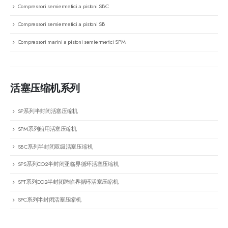
Compressori semiermetici a pistoni SBC
Compressori semiermetici a pistoni SB
Compressori marini a pistoni semiermetici SPM
活塞压缩机系列
SP系列半封闭活塞压缩机
SPM系列船用活塞压缩机
SBC系列半封闭双级活塞压缩机
SPS系列CO2半封闭亚临界循环活塞压缩机
SPT系列CO2半封闭跨临界循环活塞压缩机
SPC系列半封闭活塞压缩机