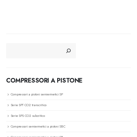
CERCA
COMPRESSORI A PISTONE
Compressori a pistoni semiermetici SP
Serie SPT CO2 transcritico
Serie SPS CO2 subcritico
Compressori semiermetici a pistoni SBC
Compressori semiermetici a pistoni SB