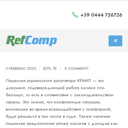
+39 0444 726726
3 FEBBRAIO 2025
陈翔, 翔
0 COMMENTI
Лицензия украинского регулятора КРАИЛ — это
документ, подтверждающий работу казино «по-
белому», то есть в соответствии с законодательством
страны. Это значит, что конфликтные ситуации,
возникшие во время взаимодействия с платформой,
будут решаться в том числе в суде. Также наличие
лицензии предполагает уплату налогов с доходов как