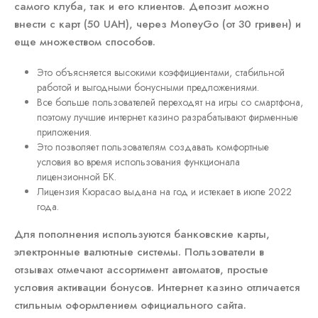
самого клуба, так и его клиентов. Депозит можно
внести с карт (50 UAH), через MoneyGo (от 30 гривен) и
еще множеством способов.
Это объясняется высокими коэффициентами, стабильной
работой и выгодными бонусными предложениями.
Все больше пользователей переходят на игры со смартфона,
поэтому лучшие интернет казино разрабатывают фирменные
приложения.
Это позволяет пользователям создавать комфортные
условия во время использования функционала
лицензионной БК.
Лицензия Кюрасао выдана на год и истекает в июле 2022
года.
Для пополнения используются банковские карты,
электронные валютные системы. Пользователи в
отзывах отмечают ассортимент автоматов, простые
условия активации бонусов. Интернет казино отличается
стильным оформлением официального сайта.