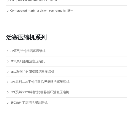
Compressori marini a pistoni semiermetici SPM
活塞压缩机系列
SP系列半封闭活塞压缩机
SPM系列船用活塞压缩机
SBC系列半封闭双级活塞压缩机
SPS系列CO2半封闭亚临界循环活塞压缩机
SPT系列CO2半封闭跨临界循环活塞压缩机
SPC系列半封闭活塞压缩机