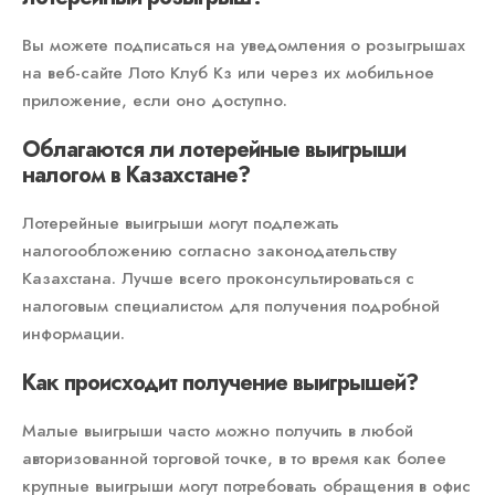
Вы можете подписаться на уведомления о розыгрышах
на веб-сайте Лото Клуб Кз или через их мобильное
приложение, если оно доступно.
Облагаются ли лотерейные выигрыши
налогом в Казахстане?
Лотерейные выигрыши могут подлежать
налогообложению согласно законодательству
Казахстана. Лучше всего проконсультироваться с
налоговым специалистом для получения подробной
информации.
Как происходит получение выигрышей?
Малые выигрыши часто можно получить в любой
авторизованной торговой точке, в то время как более
крупные выигрыши могут потребовать обращения в офис