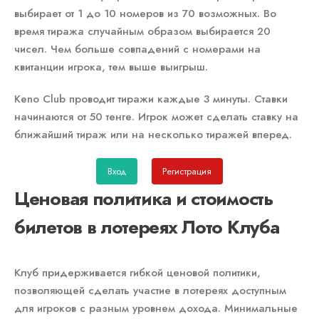
выбирает от 1 до 10 номеров из 70 возможных. Во
время тиража случайным образом выбирается 20
чисел. Чем больше совпадений с номерами на
квитанции игрока, тем выше выигрыш.
Keno Club проводит тиражи каждые 3 минуты. Ставки
начинаются от 50 тенге. Игрок может сделать ставку на
ближайший тираж или на несколько тиражей вперед.
Вход
Регистрация
Ценовая политика и стоимость
билетов в лотереях Лото Клуба
Клуб придерживается гибкой ценовой политики,
позволяющей сделать участие в лотереях доступным
для игроков с разным уровнем дохода. Минимальные