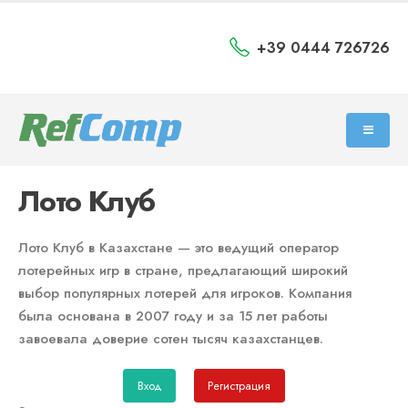
+39 0444 726726
Лото Клуб
Лото Клуб в Казахстане — это ведущий оператор
лотерейных игр в стране, предлагающий широкий
выбор популярных лотерей для игроков. Компания
была основана в 2007 году и за 15 лет работы
завоевала доверие сотен тысяч казахстанцев.
Вход
Регистрация