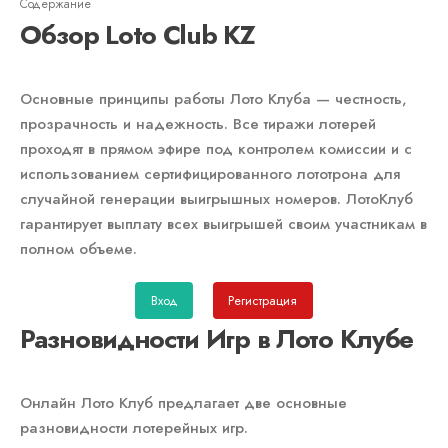
Содержание
Обзор Loto Club KZ
Основные принципы работы Лото Клуба — честность,
прозрачность и надежность. Все тиражи лотерей
проходят в прямом эфире под контролем комиссии и с
использованием сертифицированного лототрона для
случайной генерации выигрышных номеров. ЛотоКлуб
гарантирует выплату всех выигрышей своим участникам в
полном объеме.
Вход
Регистрация
Разновидности Игр в Лото Клубе
Онлайн Лото Клуб предлагает две основные
разновидности лотерейных игр.