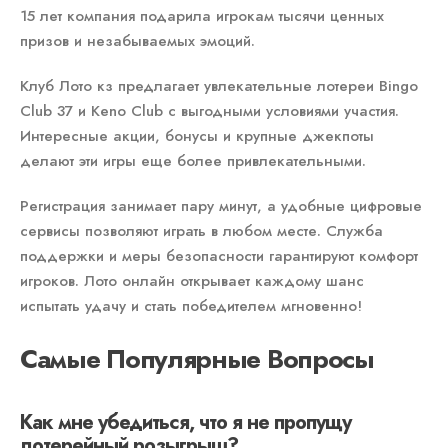
15 лет компания подарила игрокам тысячи ценных
призов и незабываемых эмоций.
Клуб Лото кз предлагает увлекательные лотереи Bingo
Club 37 и Keno Club с выгодными условиями участия.
Интересные акции, бонусы и крупные джекпоты
делают эти игры еще более привлекательными.
Регистрация занимает пару минут, а удобные цифровые
сервисы позволяют играть в любом месте. Служба
поддержки и меры безопасности гарантируют комфорт
игроков. Лото онлайн открывает каждому шанс
испытать удачу и стать победителем мгновенно!
Самые Популярные Вопросы
Как мне убедиться, что я не пропущу
лотерейный розыгрыш?