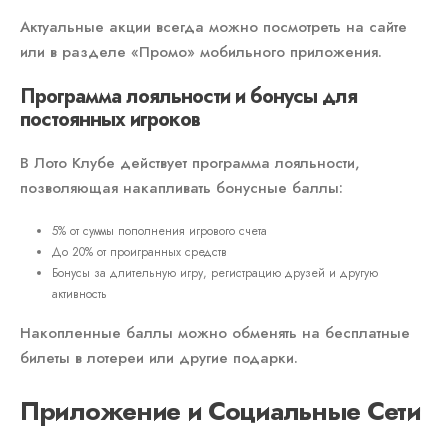
Актуальные акции всегда можно посмотреть на сайте
или в разделе «Промо» мобильного приложения.
Программа лояльности и бонусы для
постоянных игроков
В Лото Клубе действует программа лояльности,
позволяющая накапливать бонусные баллы:
5% от суммы пополнения игрового счета
До 20% от проигранных средств
Бонусы за длительную игру, регистрацию друзей и другую
активность
Накопленные баллы можно обменять на бесплатные
билеты в лотереи или другие подарки.
Приложение и Социальные Сети