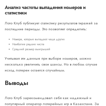
Анализ частоты выпадения номеров и
статистики
Лото Клуб публикует статистику результатов тиражей за
последние периоды. Это позволяет определить:
Номера, которые выпадают чаще других
Наиболее редкие числа
Средний размер выигрышей
Учитывая эти данные при выборе номеров, можно
несколько увеличить свои шансы. Но в любом случае
исход лотереи остается случайным.
Выводы
Лото Клуб зарекомендовал себя как надежный и
популярный оператор лотерейных игр в Казахстане. За