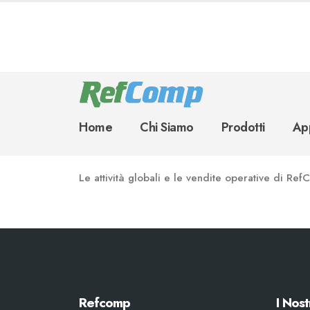
Home
Chi Siamo
Prodotti
App
Le attività globali e le vendite operative di 
Refcomp
I Nost