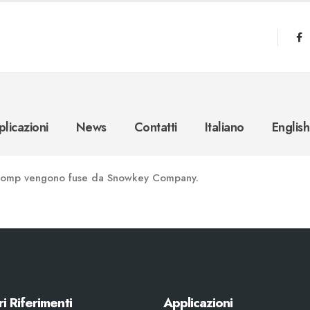
licazioni
News
Contatti
Italiano
English
RefComp vengono fuse da Snowkey Company.
ri Riferimenti
Applicazioni