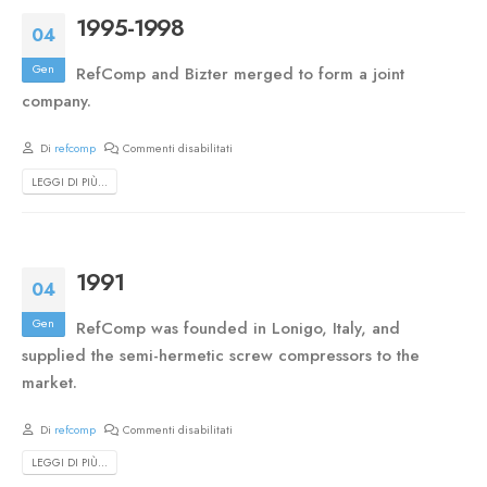
1995-1998
04
Gen
RefComp and Bizter merged to form a joint
company.
Di
refcomp
Commenti disabilitati
LEGGI DI PIÙ...
1991
04
Gen
RefComp was founded in Lonigo, Italy, and
supplied the semi-hermetic screw compressors to the
market.
Di
refcomp
Commenti disabilitati
LEGGI DI PIÙ...