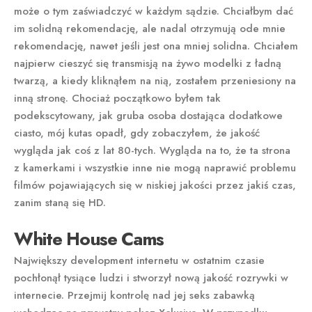
może o tym zaświadczyć w każdym sądzie. Chciałbym dać
im solidną rekomendację, ale nadal otrzymują ode mnie
rekomendację, nawet jeśli jest ona mniej solidna. Chciałem
najpierw cieszyć się transmisją na żywo modelki z ładną
twarzą, a kiedy kliknąłem na nią, zostałem przeniesiony na
inną stronę. Chociaż początkowo byłem tak
podekscytowany, jak gruba osoba dostająca dodatkowe
ciasto, mój kutas opadł, gdy zobaczyłem, że jakość
wygląda jak coś z lat 80-tych. Wygląda na to, że ta strona
z kamerkami i wszystkie inne nie mogą naprawić problemu
filmów pojawiających się w niskiej jakości przez jakiś czas,
zanim staną się HD.
White House Cams
Największy development internetu w ostatnim czasie
pochłonął tysiące ludzi i stworzył nową jakość rozrywki w
internecie. Przejmij kontrolę nad jej seks zabawką