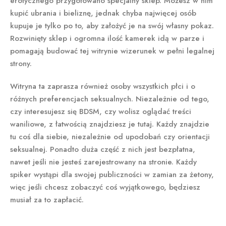
erotycznego przygotowano specjalny sklep. Możesz w nim
kupić ubrania i bieliznę, jednak chyba najwięcej osób
kupuje je tylko po to, aby założyć je na swój własny pokaz.
Rozwinięty sklep i ogromna ilość kamerek idą w parze i
pomagają budować tej witrynie wizerunek w pełni legalnej
strony.
Witryna ta zaprasza również osoby wszystkich płci i o
różnych preferencjach seksualnych. Niezależnie od tego,
czy interesujesz się BDSM, czy wolisz oglądać treści
waniliowe, z łatwością znajdziesz je tutaj. Każdy znajdzie
tu coś dla siebie, niezależnie od upodobań czy orientacji
seksualnej. Ponadto duża część z nich jest bezpłatna,
nawet jeśli nie jesteś zarejestrowany na stronie. Każdy
spiker wystąpi dla swojej publiczności w zamian za żetony,
więc jeśli chcesz zobaczyć coś wyjątkowego, będziesz
musiał za to zapłacić.