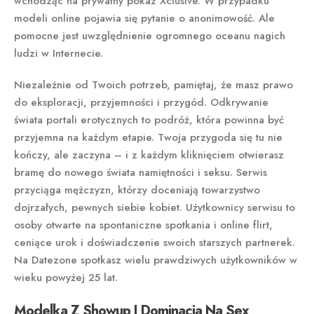
wchodząc na prywatny pokaz Xclusive. W przypadku
modeli online pojawia się pytanie o anonimowość. Ale
pomocne jest uwzględnienie ogromnego oceanu nagich
ludzi w Internecie.
Niezależnie od Twoich potrzeb, pamiętaj, że masz prawo
do eksploracji, przyjemności i przygód. Odkrywanie
świata portali erotycznych to podróż, która powinna być
przyjemna na każdym etapie. Twoja przygoda się tu nie
kończy, ale zaczyna – i z każdym kliknięciem otwierasz
bramę do nowego świata namiętności i seksu. Serwis
przyciąga mężczyzn, którzy doceniają towarzystwo
dojrzałych, pewnych siebie kobiet. Użytkownicy serwisu to
osoby otwarte na spontaniczne spotkania i online flirt,
ceniące urok i doświadczenie swoich starszych partnerek.
Na Datezone spotkasz wielu prawdziwych użytkowników w
wieku powyżej 25 lat.
Modelka Z Showup I Dominacja Na Sex