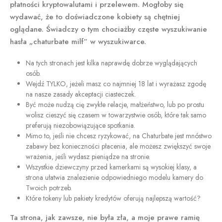
płatności kryptowalutami i przelewem. Mogłoby się
wydawać, że to doświadczone kobiety są chętniej
oglądane. Świadczy o tym chociażby częste wyszukiwanie
hasła „chaturbate milf” w wyszukiwarce.
Na tych stronach jest kilka naprawdę dobrze wyglądających
osób.
Wejdź TYLKO, jeżeli masz co najmniej 18 lat i wyrażasz zgodę
na nasze zasady akceptacji ciasteczek.
Być może nudzą cię zwykłe relacje, małżeństwo, lub po prostu
wolisz cieszyć się czasem w towarzystwie osób, które tak samo
preferują niezobowiązujące spotkania.
Mimo to, jeśli nie chcesz ryzykować, na Chaturbate jest mnóstwo
zabawy bez konieczności płacenia, ale możesz zwiększyć swoje
wrażenia, jeśli wydasz pieniądze na stronie.
Wszystkie dziewczyny przed kamerkami są wysokiej klasy, a
strona ułatwia znalezienie odpowiedniego modelu kamery do
Twoich potrzeb.
Które tokeny lub pakiety kredytów oferują najlepszą wartość?
Ta strona, jak zawsze, nie była zła, a moje prawe ramię