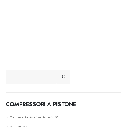
CERCA
COMPRESSORI A PISTONE
Compressori a pistoni semiermetici SP
Serie SPT CO2 transcritico