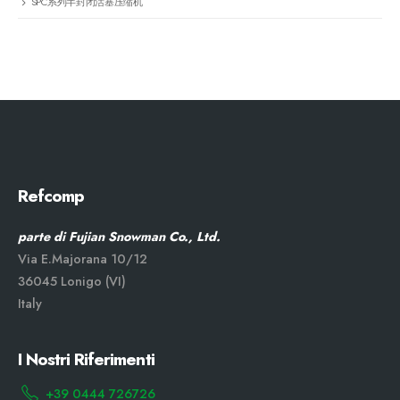
SPC系列半封闭活塞压缩机
Refcomp
parte di Fujian Snowman Co., Ltd.
Via E.Majorana 10/12
36045 Lonigo (VI)
Italy
I Nostri Riferimenti
+39 0444 726726