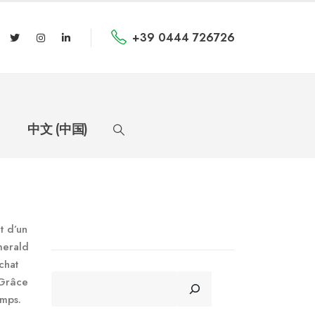
+39 0444 726726
中文 (中国)
t d’un
merald
chat
CERCA
 Grâce
emps.