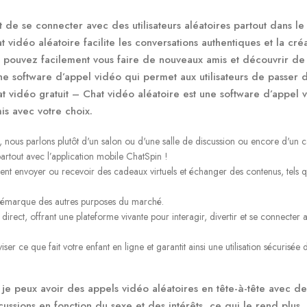
de se connecter avec des utilisateurs aléatoires partout dans le
vidéo aléatoire facilite les conversations authentiques et la cré
s pouvez facilement vous faire de nouveaux amis et découvrir de
une software d’appel vidéo qui permet aux utilisateurs de passer 
t vidéo gratuit – Chat vidéo aléatoire est une software d’appel 
is avec votre choix.
t, nous parlons plutôt d'un salon ou d'une salle de discussion ou encore d'un c
artout avec l’application mobile ChatSpin !
peuvent envoyer ou recevoir des cadeaux virtuels et échanger des contenus, tels 
 démarque des autres purposes du marché.
 direct, offrant une plateforme vivante pour interagir, divertir et se connecter
iser ce que fait votre enfant en ligne et garantit ainsi une utilisation sécurisée d
 je peux avoir des appels vidéo aléatoires en tête-à-tête avec de
scussions en fonction du sexe et des intérêts, ce qui le rend plus