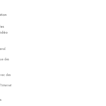
ation
des
vidéo
anal.
que des
 avec des
'Internet
s