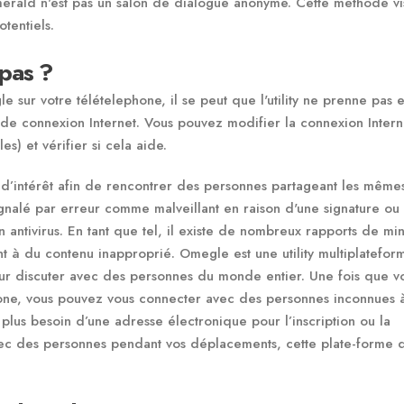
Emerald n'est pas un salon de dialogue anonyme. Cette méthode vi
tentiels.
pas ?
 sur votre télételephone, il se peut que l'utility ne prenne pas 
s de connexion Internet. Vous pouvez modifier la connexion Intern
) et vérifier si cela aide.
 d’intérêt afin de rencontrer des personnes partageant les même
ignalé par erreur comme malveillant en raison d'une signature ou
n antivirus. En tant que tel, il existe de nombreux rapports de mi
nt à du contenu inapproprié. Omegle est une utility multiplatefor
pour discuter avec des personnes du monde entier. Une fois que v
one, vous pouvez vous connecter avec des personnes inconnues à
plus besoin d’une adresse électronique pour l’inscription ou la
avec des personnes pendant vos déplacements, cette plate-forme 