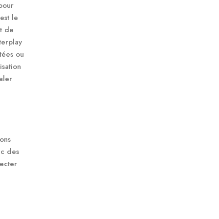
pour
est le
t de
terplay
tées ou
isation
aler
ions
ec des
ecter