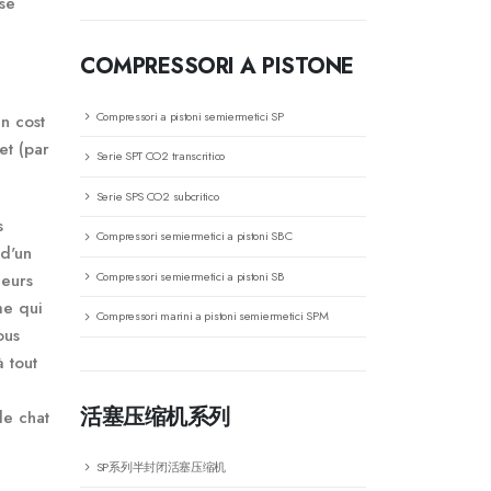
se
COMPRESSORI A PISTONE
Compressori a pistoni semiermetici SP
en cost
et (par
Serie SPT CO2 transcritico
Serie SPS CO2 subcritico
s
Compressori semiermetici a pistoni SBC
 d'un
Compressori semiermetici a pistoni SB
neurs
me qui
Compressori marini a pistoni semiermetici SPM
ous
 tout
活塞压缩机系列
de chat
SP系列半封闭活塞压缩机