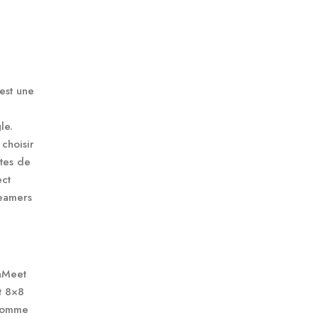
est une
le.
 choisir
ites de
ect
reamers
inMeet
t 8×8
 comme