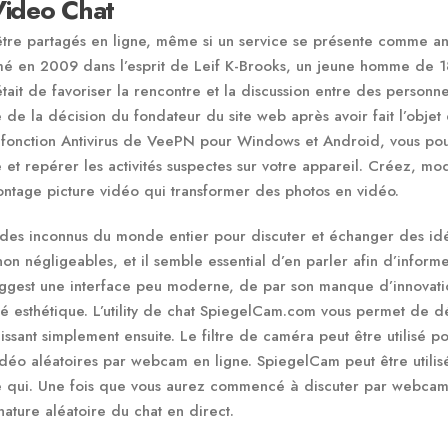
 Video Chat
 être partagés en ligne, même si un service se présente comme a
mé en 2009 dans l’esprit de Leif K-Brooks, un jeune homme de 1
tait de favoriser la rencontre et la discussion entre des personn
 de la décision du fondateur du site web après avoir fait l’objet 
la fonction Antivirus de VeePN pour Windows et Android, vous po
 et repérer les activités suspectes sur votre appareil. Créez, mod
ontage picture vidéo qui transformer des photos en vidéo.
n des inconnus du monde entier pour discuter et échanger des id
 négligeables, et il semble essential d’en parler afin d’informe
suggest une interface peu moderne, de par son manque d’innovati
esthétique. L’utility de chat SpiegelCam.com vous permet de d
ssant simplement ensuite. Le filtre de caméra peut être utilisé p
idéo aléatoires par webcam en ligne. SpiegelCam peut être utilis
te qui. Une fois que vous aurez commencé à discuter par webcam
nature aléatoire du chat en direct.