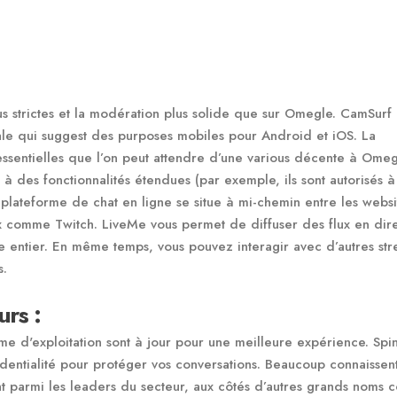
us strictes et la modération plus solide que sur Omegle. CamSurf 
iale qui suggest des purposes mobiles pour Android et iOS. La
essentielles que l’on peut attendre d’une various décente à Omeg
 à des fonctionnalités étendues (par exemple, ils sont autorisés à
 plateforme de chat en ligne se situe à mi-chemin entre les webs
ux comme Twitch. LiveMe vous permet de diffuser des flux en dir
de entier. En même temps, vous pouvez interagir avec d’autres st
s.
urs :
ème d'exploitation sont à jour pour une meilleure expérience. Sp
fidentialité pour protéger vos conversations. Beaucoup connaissen
nt parmi les leaders du secteur, aux côtés d’autres grands noms