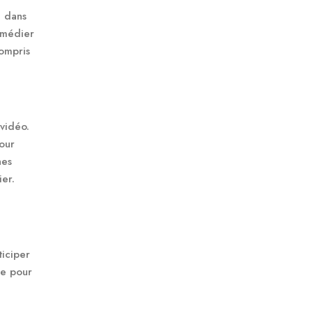
e dans
remédier
compris
 vidéo.
jour
nes
ier.
ticiper
le pour