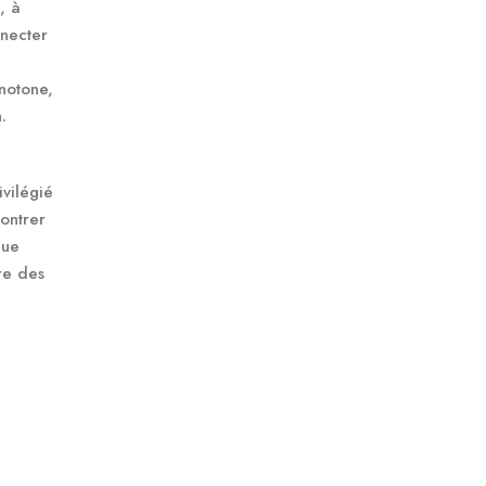
, à
nnecter
notone,
.
ivilégié
contrer
que
re des