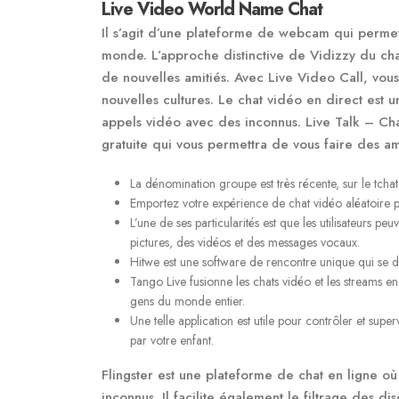
Live Video World Name Chat
Il s’agit d’une plateforme de webcam qui permet 
monde. L’approche distinctive de Vidizzy du chat 
de nouvelles amitiés. Avec Live Video Call, vou
nouvelles cultures. Le chat vidéo en direct est 
appels vidéo avec des inconnus. Live Talk – Cha
gratuite qui vous permettra de vous faire des am
La dénomination groupe est très récente, sur le tcha
Emportez votre expérience de chat vidéo aléatoire p
L’une de ses particularités est que les utilisateurs 
pictures, des vidéos et des messages vocaux.
Hitwe est une software de rencontre unique qui se
Tango Live fusionne les chats vidéo et les streams en
gens du monde entier.
Une telle application est utile pour contrôler et superv
par votre enfant.
Flingster est une plateforme de chat en ligne où
inconnus. Il facilite également le filtrage des di