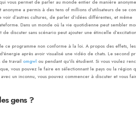
eb qui vous permet de parler au monde entier de manière anonyme
at anonyme a permis à des tens of millions d’utilisateurs de se co
 voir d’autres cultures, de parler d’idées différentes, et même
lateforme. Dans un monde où la vie quotidienne peut sembler mo
 de discuter sans scénario peut ajouter une étincelle d’excitation
n de ce programme non conforme à la loi. A propos des effets, les
 d'énergie après avoir visualisé une vidéo de chats. Le second pr
 de travail
omgwl
ou pendant qu'ils étudient. Si vous voulez ren
que, vous pouvez le faire en sélectionnant le pays ou la région 
é avec un inconnu, vous pouvez commencer à discuter et vous fai
des gens ?