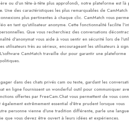
re ou d’un tête-à-tête plus approfondi, notre plateforme est là 
nte. Une des caractéristiques les plus remarquables de CamMatch 
 connexions plus pertinentes à chaque clic. CamMatch vous perme
éo en tant qu'utilisateur anonyme. Cette fonctionnalité facilite l'in
 personnelles. Que vous recherchiez des conversations décontrac
nalité d'anonymat vous aide à vous sentir en sécurité lors de l'util
utilisateurs très au sérieux, encourageant les utilisateurs à sign
'software CamMatch travaille dur pour garantir une plateforme
politiques.
ngager dans des chats privés cam ou texte, gardant les conversat
hat en ligne fournissent un wonderful outil pour communiquer av
nctions offertes par FreeCam.Chat vous permettent de vous conn
t également extrêmement essential d'être prudent lorsque vous
utre personne vienne d'une tradition différente, parle une langue
fie que vous devez être ouvert à leurs idées et expériences.