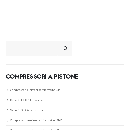
CERCA
COMPRESSORI A PISTONE
Compressori a pistoni semiermetici SP
Serie SPT CO2 transcritico
Serie SPS CO2 subcritico
Compressori semiermetici a pistoni SBC