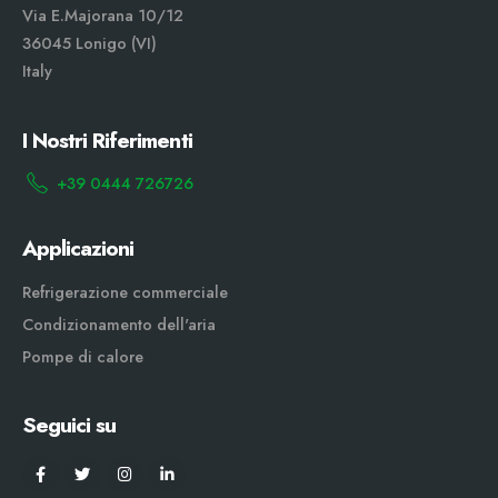
Via E.Majorana 10/12
36045 Lonigo (VI)
Italy
I Nostri Riferimenti
+39 0444 726726
Applicazioni
Refrigerazione commerciale
Condizionamento dell'aria
Pompe di calore
Seguici su