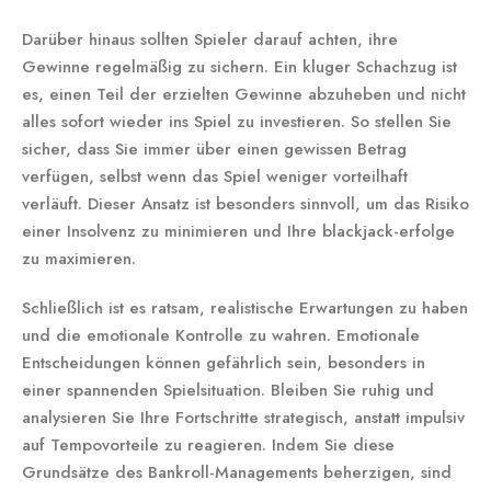
Darüber hinaus sollten Spieler darauf achten, ihre
Gewinne regelmäßig zu sichern. Ein kluger Schachzug ist
es, einen Teil der erzielten Gewinne abzuheben und nicht
alles sofort wieder ins Spiel zu investieren. So stellen Sie
sicher, dass Sie immer über einen gewissen Betrag
verfügen, selbst wenn das Spiel weniger vorteilhaft
verläuft. Dieser Ansatz ist besonders sinnvoll, um das Risiko
einer Insolvenz zu minimieren und Ihre blackjack-erfolge
zu maximieren.
Schließlich ist es ratsam, realistische Erwartungen zu haben
und die emotionale Kontrolle zu wahren. Emotionale
Entscheidungen können gefährlich sein, besonders in
einer spannenden Spielsituation. Bleiben Sie ruhig und
analysieren Sie Ihre Fortschritte strategisch, anstatt impulsiv
auf Tempovorteile zu reagieren. Indem Sie diese
Grundsätze des Bankroll-Managements beherzigen, sind