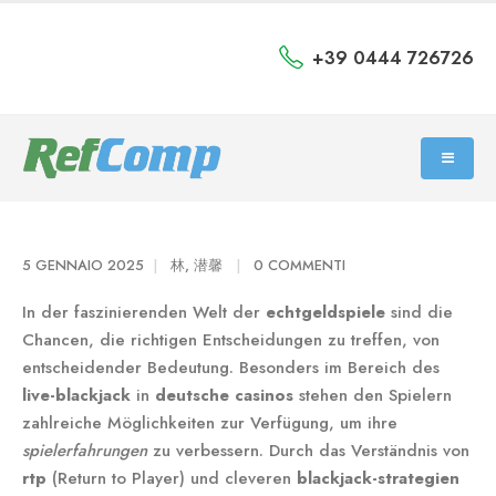
+39 0444 726726
5 GENNAIO 2025
林, 潜馨
0 COMMENTI
In der faszinierenden Welt der
echtgeldspiele
sind die
Chancen, die richtigen Entscheidungen zu treffen, von
entscheidender Bedeutung. Besonders im Bereich des
live-blackjack
in
deutsche casinos
stehen den Spielern
zahlreiche Möglichkeiten zur Verfügung, um ihre
spielerfahrungen
zu verbessern. Durch das Verständnis von
rtp
(Return to Player) und cleveren
blackjack-strategien