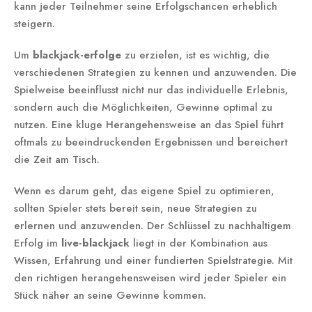
kann jeder Teilnehmer seine Erfolgschancen erheblich
steigern.
Um
blackjack-erfolge
zu erzielen, ist es wichtig, die
verschiedenen Strategien zu kennen und anzuwenden. Die
Spielweise beeinflusst nicht nur das individuelle Erlebnis,
sondern auch die Möglichkeiten, Gewinne optimal zu
nutzen. Eine kluge Herangehensweise an das Spiel führt
oftmals zu beeindruckenden Ergebnissen und bereichert
die Zeit am Tisch.
Wenn es darum geht, das eigene Spiel zu optimieren,
sollten Spieler stets bereit sein, neue Strategien zu
erlernen und anzuwenden. Der Schlüssel zu nachhaltigem
Erfolg im
live-blackjack
liegt in der Kombination aus
Wissen, Erfahrung und einer fundierten Spielstrategie. Mit
den richtigen herangehensweisen wird jeder Spieler ein
Stück näher an seine Gewinne kommen.