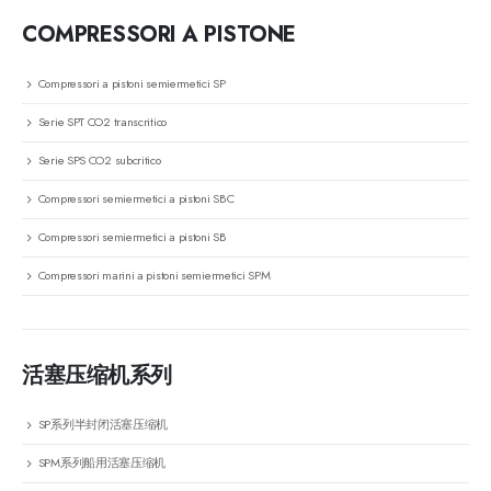
COMPRESSORI A PISTONE
Compressori a pistoni semiermetici SP
Serie SPT CO2 transcritico
Serie SPS CO2 subcritico
Compressori semiermetici a pistoni SBC
Compressori semiermetici a pistoni SB
Compressori marini a pistoni semiermetici SPM
活塞压缩机系列
SP系列半封闭活塞压缩机
SPM系列船用活塞压缩机