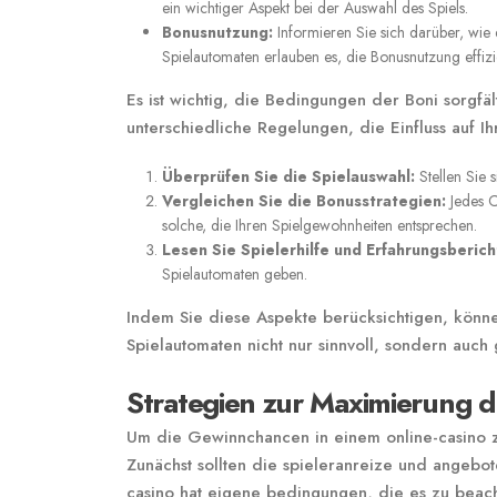
ein wichtiger Aspekt bei der Auswahl des Spiels.
Bonusnutzung:
Informieren Sie sich darüber, wie 
Spielautomaten erlauben es, die Bonusnutzung effizie
Es ist wichtig, die Bedingungen der Boni sorgfä
unterschiedliche Regelungen, die Einfluss auf
Überprüfen Sie die Spielauswahl:
Stellen Sie 
Vergleichen Sie die Bonusstrategien:
Jedes C
solche, die Ihren Spielgewohnheiten entsprechen.
Lesen Sie Spielerhilfe und Erfahrungsberich
Spielautomaten geben.
Indem Sie diese Aspekte berücksichtigen, können
Spielautomaten nicht nur sinnvoll, sondern auch
Strategien zur Maximierung 
Um die Gewinnchancen in einem online-casino zu 
Zunächst sollten die spieleranreize und angebo
casino hat eigene bedingungen, die es zu beach