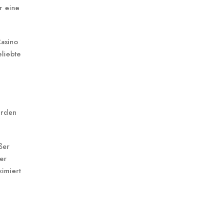
r eine
Casino
eliebte
erden
ßer
er
ximiert