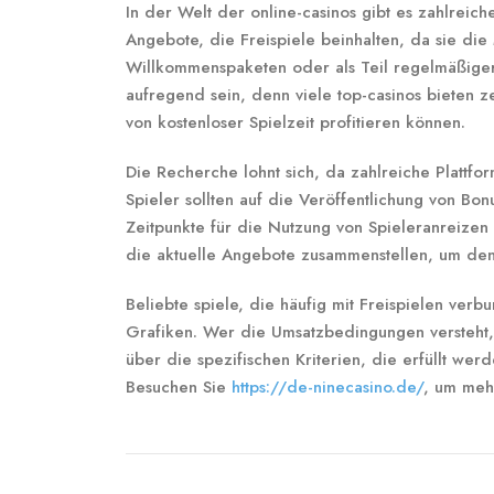
In der Welt der online-casinos gibt es zahlreich
Angebote, die Freispiele beinhalten, da sie die 
Willkommenspaketen oder als Teil regelmäßiger
aufregend sein, denn viele top-casinos bieten z
von kostenloser Spielzeit profitieren können.
Die Recherche lohnt sich, da zahlreiche Plattfo
Spieler sollten auf die Veröffentlichung von Bo
Zeitpunkte für die Nutzung von Spieleranreizen 
die aktuelle Angebote zusammenstellen, um den
Beliebte spiele, die häufig mit Freispielen ve
Grafiken. Wer die Umsatzbedingungen versteht, 
über die spezifischen Kriterien, die erfüllt wer
Besuchen Sie
https://de-ninecasino.de/
, um meh