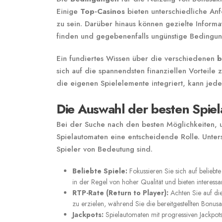
Einige
Top-Casinos
bieten unterschiedliche Anf
zu sein. Darüber hinaus können gezielte Inform
finden und gegebenenfalls ungünstige Bedingu
Ein fundiertes Wissen über die verschiedenen
b
sich auf die spannendsten finanziellen Vorteile
die eigenen Spielelemente integriert, kann jeder
Die Auswahl der besten Spiel
Bei der Suche nach den besten Möglichkeiten, u
Spielautomaten eine entscheidende Rolle. Unter
Spieler von Bedeutung sind.
Beliebte Spiele:
Fokussieren Sie sich auf beliebte
in der Regel von hoher Qualität und bieten interessa
RTP-Rate (Return to Player):
Achten Sie auf di
zu erzielen, während Sie die bereitgestellten Bonu
Jackpots:
Spielautomaten mit progressiven Jackpots