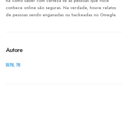
há como saber com certeza se as pessoas que você
conhece online são seguras. Na verdade, houve relatos
de pessoas sendo enganadas ou hackeadas no Omegle.
Autore
陈翔, 翔