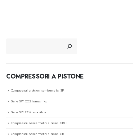
CERCA
COMPRESSORI A PISTONE
Compressori a pistoni semiermetici SP
Serie SPT CO2 transcritico
Serie SPS CO2 subcritico
Compressori semiermetici a pistoni SBC
Compressori semiermetici a pistoni SB