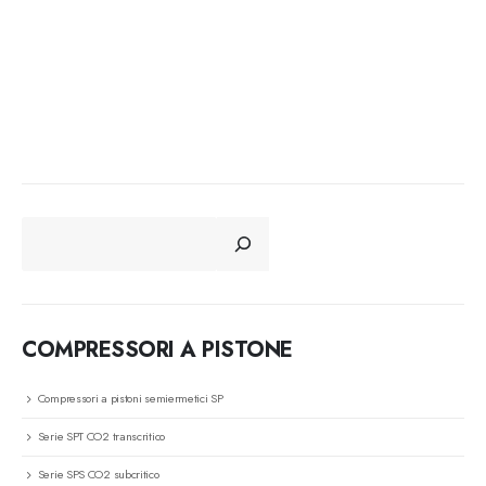
CERCA
COMPRESSORI A PISTONE
Compressori a pistoni semiermetici SP
Serie SPT CO2 transcritico
Serie SPS CO2 subcritico