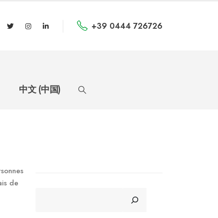
+39 0444 726726
中文 (中国)
rsonnes
ais de
CERCA