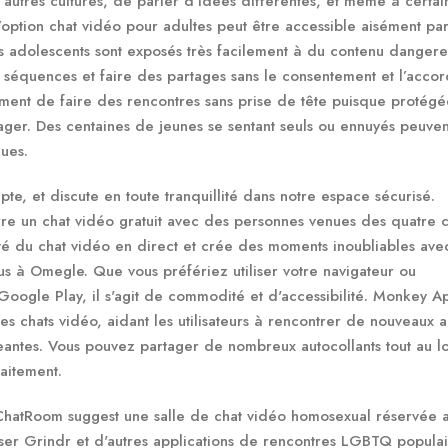
’autres cultures, de parler d’idées différentes, et même à certai
l’option chat vidéo pour adultes peut être accessible aisément par
les adolescents sont exposés très facilement à du contenu danger
 séquences et faire des partages sans le consentement et l’acco
emment de faire des rencontres sans prise de tête puisque protégé
tager. Des centaines de jeunes se sentant seuls ou ennuyés peuven
ques.
te, et discute en toute tranquillité dans notre espace sécurisé.
re un chat vidéo gratuit avec des personnes venues des quatre 
té du chat vidéo en direct et crée des moments inoubliables ave
us à Omegle. Que vous préfériez utiliser votre navigateur ou
u Google Play, il s'agit de commodité et d'accessibilité. Monkey A
s chats vidéo, aidant les utilisateurs à rencontrer de nouveaux 
antes. Vous pouvez partager de nombreux autocollants tout au l
aitement.
 ChatRoom suggest une salle de chat vidéo homosexual réservée 
ser Grindr et d'autres applications de rencontres LGBTQ populai