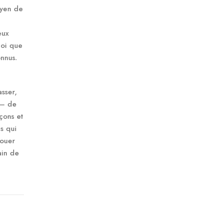
oyen de
eux
uoi que
onnus.
sser,
 – de
çons et
s qui
nouer
ain de