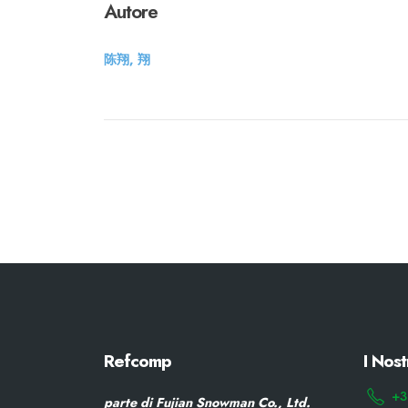
Autore
陈翔, 翔
Refcomp
I Nost
+3
parte di Fujian Snowman Co., Ltd.