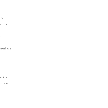
eb
r. La
s
ment de
 un
idéo
ompte