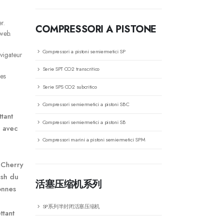
r.
COMPRESSORI A PISTONE
 web.
Compressori a pistoni semiermetici SP
vigateur
Serie SPT CO2 transcritico
les
Serie SPS CO2 subcritico
Compressori semiermetici a pistoni SBC
tant
Compressori semiermetici a pistoni SB
i avec
Compressori marini a pistoni semiermetici SPM
. Cherry
ash du
活塞压缩机系列
onnes
SP系列半封闭活塞压缩机
ttant