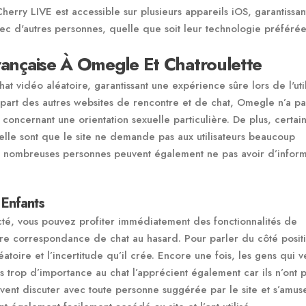
Cherry LIVE est accessible sur plusieurs appareils iOS, garantissa
vec d'autres personnes, quelle que soit leur technologie préférée
Française À Omegle Et Chatroulette
t vidéo aléatoire, garantissant une expérience sûre lors de l'util
lupart des autres websites de rencontre et de chat, Omegle n’a p
 concernant une orientation sexuelle particulière. De plus, certai
xuelle sont que le site ne demande pas aux utilisateurs beaucoup
e nombreuses personnes peuvent également ne pas avoir d’inform
Enfants
cté, vous pouvez profiter immédiatement des fonctionnalités de
otre correspondance de chat au hasard. Pour parler du côté posit
toire et l’incertitude qu’il crée. Encore une fois, les gens qui v
s trop d’importance au chat l’apprécient également car ils n’ont 
euvent discuter avec toute personne suggérée par le site et s’amus