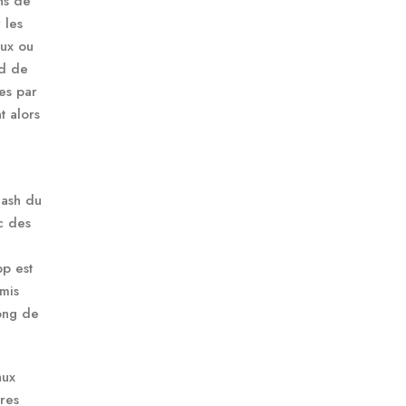
ns de
 les
eux ou
rd de
es par
t alors
cash du
c des
pp est
amis
ong de
aux
res