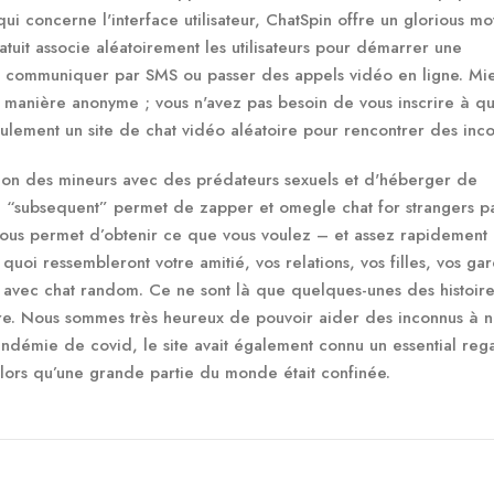
ui concerne l'interface utilisateur, ChatSpin offre un glorious m
atuit associe aléatoirement les utilisateurs pour démarrer une
ur communiquer par SMS ou passer des appels vidéo en ligne. Mi
 manière anonyme ; vous n'avez pas besoin de vous inscrire à q
 seulement un site de chat vidéo aléatoire pour rencontrer des inc
tion des mineurs avec des prédateurs sexuels et d'héberger de
“subsequent” permet de zapper et omegle chat for strangers pa
vous permet d’obtenir ce que vous voulez – et assez rapidement
uoi ressembleront votre amitié, vos relations, vos filles, vos gar
ir avec chat random. Ce ne sont là que quelques-unes des histoire
re. Nous sommes très heureux de pouvoir aider des inconnus à 
andémie de covid, le site avait également connu un essential reg
lors qu’une grande partie du monde était confinée.