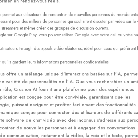
sformer en rendez-vous réels.
i permet aux utilisateurs de rencontrer de nouvelles personnes du monde entie
essant pour des milliers de personnes qui souhaitent discuter par vidéo sur le
 streamers et même créer des groupes de discussion ouverts.
gle sur Google Play, vous pouvez utiliser Omegla avec votre cell ou votre na
tilisateurs through des appels vidéo aléatoires, idéal pour ceux qui préfèrent 
u'ils gardent leurs informations personnelles confidentielles.
us offre un mélange unique d'interactions basées sur l'IA, permet
une variété de personnalités de l'IA. Que vous recherchiez un am
n rôle, Crushon AI fournit une plateforme pour des expériences
plication est conçue pour être conviviale, garantissant que les
logie, puissent naviguer et profiter facilement des fonctionnalités
amique conçue pour connecter des utilisateurs de différents c
tte software de chat vidéo avec des inconnus s'adresse aux pers
encontrer de nouvelles personnes et à engager des conversations
 de communication, notamment la vidéo, la voix et le texte, perme