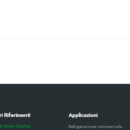
ri Riferimenti
Applicazioni
9 0444 726726
Refrigerazione commerciale