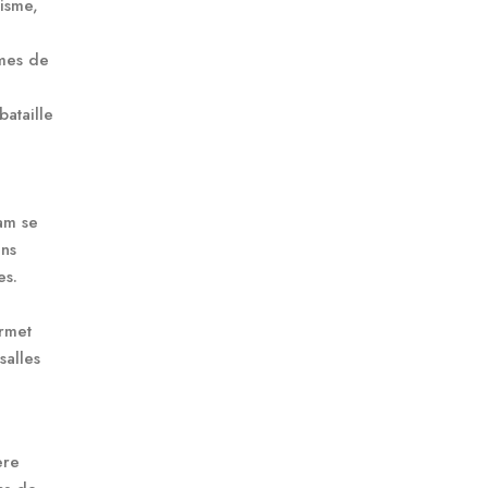
cisme,
rmes de
bataille
am se
ans
es.
ermet
salles
ère