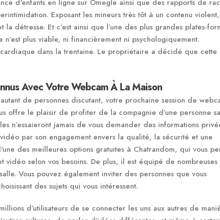
tance d'enfants en ligne sur Omegle ainsi que des rapports de ra
rintimidation. Exposant les mineurs très tôt à un contenu violent,
 la détresse. Et c’est ainsi que l’une des plus grandes plates-fo
e n’est plus viable, ni financièrement ni psychologiquement.
 cardiaque dans la trentaine. Le propriétaire a décidé que cette 
onnus Avec Votre Webcam À La Maison
 autant de personnes discutant, votre prochaine session de webc
s offre le plaisir de profiter de la compagnie d’une personne s
les n’essaieront jamais de vous demander des informations privé
vidéo par son engagement envers la qualité, la sécurité et une
t l'une des meilleures options gratuites à Chatrandom, qui vous p
t vidéo selon vos besoins. De plus, il est équipé de nombreuses 
salle. Vous pouvez également inviter des personnes que vous
oisissant des sujets qui vous intéressent.
llions d’utilisateurs de se connecter les uns aux autres de mani