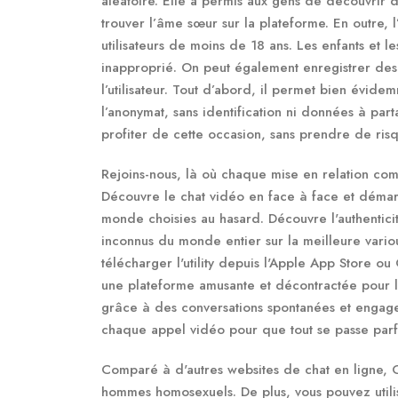
aléatoire. Elle a permis aux gens de découvrir d
trouver l’âme sœur sur la plateforme. En outre, 
utilisateurs de moins de 18 ans. Les enfants et 
inapproprié. On peut également enregistrer des
l’utilisateur. Tout d’abord, il permet bien évid
l’anonymat, sans identification ni données à par
profiter de cette occasion, sans prendre de ris
Rejoins-nous, là où chaque mise en relation comp
Découvre le chat vidéo en face à face et démar
monde choisies au hasard. Découvre l'authentici
inconnus du monde entier sur la meilleure vario
télécharger l'utility depuis l'Apple App Store o
une plateforme amusante et décontractée pour le
grâce à des conversations spontanées et engage
chaque appel vidéo pour que tout se passe parf
Comparé à d'autres websites de chat en ligne,
hommes homosexuels. De plus, vous pouvez utili