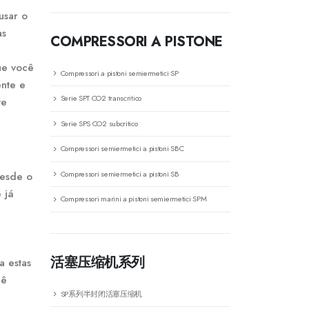
usar o
as
COMPRESSORI A PISTONE
ue você
Compressori a pistoni semiermetici SP
ente e
Serie SPT CO2 transcritico
ve
Serie SPS CO2 subcritico
Compressori semiermetici a pistoni SBC
Compressori semiermetici a pistoni SB
desde o
 já
Compressori marini a pistoni semiermetici SPM
活塞压缩机系列
a estas
cê
SP系列半封闭活塞压缩机