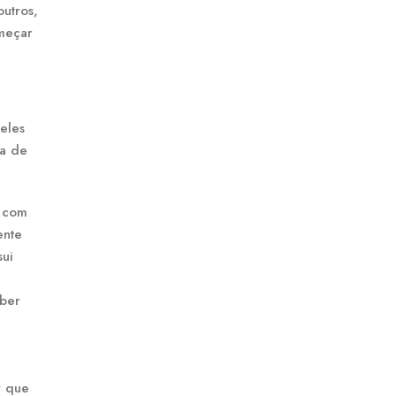
utros,
meçar
eles
ma de
r com
ente
sui
aber
r que