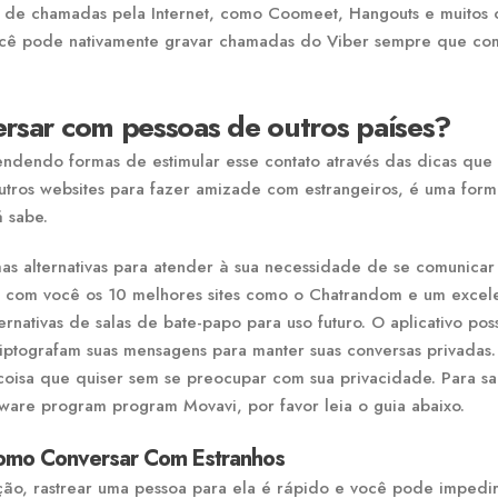
s de chamadas pela Internet, como Coomeet, Hangouts e muitos o
 Você pode nativamente gravar chamadas do Viber sempre que co
ersar com pessoas de outros países?
endendo formas de estimular esse contato através das dicas que 
tros websites para fazer amizade com estrangeiros, é uma for
 sabe.
as alternativas para atender à sua necessidade de se comunica
hará com você os 10 melhores sites como o Chatrandom e um excel
nativas de salas de bate-papo para uso futuro. O aplicativo pos
iptografam suas mensagens para manter suas conversas privadas.
coisa que quiser sem se preocupar com sua privacidade. Para s
are program program Movavi, por favor leia o guia abaixo.
Como Conversar Com Estranhos
ão, rastrear uma pessoa para ela é rápido e você pode impedi