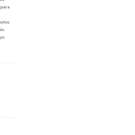
 para
uitos
ós
qui