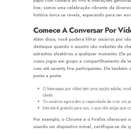
papo com câmera ao vivo e interações genuína
line; somos uma celebração vibrante da divers
história única se revela, esperando para ser escr
Comece A Conversar Por Víd
Além disso, você poderá filtrar usuários por i
destaque quando o assunto são websites de chat
estranhos aleatórios a qualquer momento. Ele 
como jogos em grupo e compartilhamento de tel
com até seventy five participantes. Ele também
ponta a ponta.
O bate-papo por vídeo tem uma opção adulta, mod
idade.
Os usuários agora têm a capacidade de criar um per
Este site é gratuito para uso, o que não exige que vo
Por exemplo, o Chrome e o Firefox oferecem u
usando um dispositivo móvel, certifique-se de 