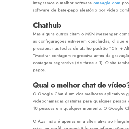
Integramos o melhor software
omeagle com
pro
software de bate-papo aleatório por vídeo co
Chathub
Mas alguns outros citam o MSN Messenger como
as configurações estiverem concluídas, clique e
pressionar as teclas de atalho padrão “Ctrl + A
“Mostrar contagem regressiva antes da gravaçã
contagem regressiva (de three a 1). O site tamb
papos.
Qual o melhor chat de vídeo
O Google Chat é um dos melhores aplicativos g
videochamadas gratuitas para qualquer pessoa
10 pessoas em qualquer momento. O Google Cha
O Azar não é apenas uma alternativa ao Flingst
criar um perfil, preenchê-lo com informações re