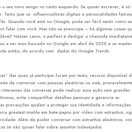
o o seu novo amigo no canto esquerdo. Se quiser escrever, é só 
ar. Tanto que os influenciadores digitais e personalidades famos
 fãs. Quando você está no Omegle, pode ser fácil sentir como se
 vir falar com você. Mas não se preocupe – há algumas coisas q
dável! Nesses casos, o perfect é desligar a chamada imediatam
çou a ser mais buscado no Google em abril de 2020 e se mante
desde então, de acordo com dados do Google Trends.
rias” das quais já participei foram por texto, recurso disponível 
gosta de conversar com pessoas aleatórias na web, provavelmente
os interesses das conversas pode realizar essa ação sem grandes
imos, evite compartilhar detalhes pessoais e gerencie as
as precauções ajudam a proteger sua identidade e informações
ncia greatest imehle em bate-papos por vídeo com estranhos, sig
tividade. Além de poder conversar com estranhos aleatórios, vo
as se não quiser falar sobre assuntos indesejados.