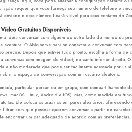
egurança. Aqui, você pode alternar a configuração Permitir o u
figuração requer que você forneça seu número de telefone e vinc
 enviado e esse número ficará visível para seus contatos do Zo
 Vídeo Gratuitos Disponíveis
ima ideia conversar com alguém do outro lado do mundo ou pro
 aventura. O Ablo serve para se conectar e conversar com pes
 precise. Depois que estiver tudo pronto, escolha a forma de c
ra conversas com imagem de vídeo), no canto inferior direito. O
da e não moderada que pode ser facilmente acessada por usuá
á abrir o espaço de conversação com um usuário aleatório.
amada, particular person ou em grupo, com compartilhamento de
ndows, macOS, Linux, Android e iOS). Mas, como medida em fun
atuitas. Ele coloca os usuários em pares aleatórios, oferecendo
filtrar com que pessoas querem conversar a partir de caracterís
de encontrar um par adequado de acordo com as preferências.