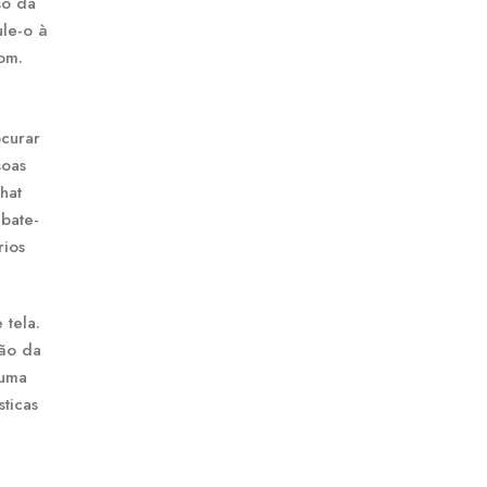
so da
ule-o à
om.
curar
soas
hat
 bate-
rios
 tela.
ção da
 uma
ticas