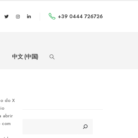
+39 0444 726726
中文 (中国)
ao do X
rio
 abrir
CERCA
o com