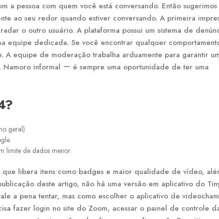
m a pessoa com quem você está conversando. Então sugerimos
nte ao seu redor quando estiver conversando. A primeira impre
radar o outro usuário. A plataforma possui um sistema de denúnc
ma equipe dedicada. Se você encontrar qualquer comportament
. A equipe de moderação trabalha arduamente para garantir u
s. Namoro informal ー é sempre uma oportunidade de ter uma
4?
no geral)
gle.
 limite de dados menor.
 que libera itens como badges e maior qualidade de vídeo, al
blicação deste artigo, não há uma versão em aplicativo do Tiny
le a pena tentar, mas como escolher o aplicativo de videocha
isa fazer login no site do Zoom, acessar o painel de controle d