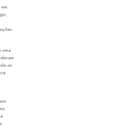
o em
igo,
auções
o uma
enderam
nda se
ace
 tem
Uma
de
s