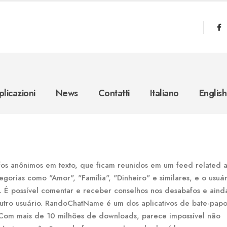
licazioni
News
Contatti
Italiano
English
fos anônimos em texto, que ficam reunidos em um feed related 
tegorias como "Amor", "Família", "Dinheiro" e similares, e o usuá
 É possível comentar e receber conselhos nos desabafos e ainda
tro usuário. RandoChatName é um dos aplicativos de bate-pap
. Com mais de 10 milhões de downloads, parece impossível não