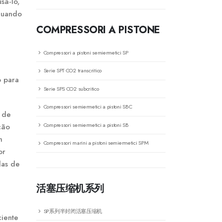
sá-lo,
quando
COMPRESSORI A PISTONE
Compressori a pistoni semiermetici SP
Serie SPT CO2 transcritico
o para
Serie SPS CO2 subcritico
Compressori semiermetici a pistoni SBC
e de
Compressori semiermetici a pistoni SB
ção
m
Compressori marini a pistoni semiermetici SPM
or
das de
活塞压缩机系列
SP系列半封闭活塞压缩机
ciente