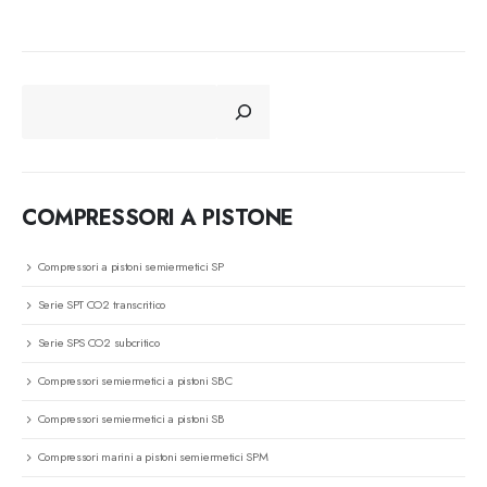
CERCA
COMPRESSORI A PISTONE
Compressori a pistoni semiermetici SP
Serie SPT CO2 transcritico
Serie SPS CO2 subcritico
Compressori semiermetici a pistoni SBC
Compressori semiermetici a pistoni SB
Compressori marini a pistoni semiermetici SPM