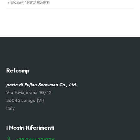
SPC系列半封闭活塞压缩机
Refcomp
parte di Fujian Snowman Co., Ltd.
Via E.Majorana 10/12
36045 Lonigo (VI)
Italy
I Nostri Riferimenti
+39 0444 726726