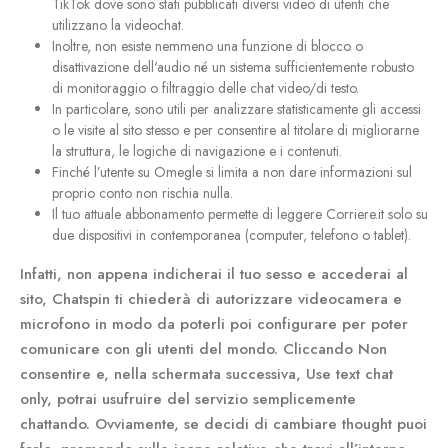
TikTok dove sono stati pubblicati diversi video di utenti che
utilizzano la videochat.
Inoltre, non esiste nemmeno una funzione di blocco o
disattivazione dell'audio né un sistema sufficientemente robusto
di monitoraggio o filtraggio delle chat video/di testo.
In particolare, sono utili per analizzare statisticamente gli accessi
o le visite al sito stesso e per consentire al titolare di migliorarne
la struttura, le logiche di navigazione e i contenuti.
Finché l’utente su Omegle si limita a non dare informazioni sul
proprio conto non rischia nulla.
Il tuo attuale abbonamento permette di leggere Corriere.it solo su
due dispositivi in contemporanea (computer, telefono o tablet).
Infatti, non appena indicherai il tuo sesso e accederai al
sito, Chatspin ti chiederà di autorizzare videocamera e
microfono in modo da poterli poi configurare per poter
comunicare con gli utenti del mondo. Cliccando Non
consentire e, nella schermata successiva, Use text chat
only, potrai usufruire del servizio semplicemente
chattando. Ovviamente, se decidi di cambiare thought puoi