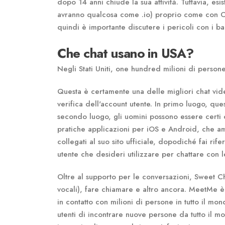
dopo 14 anni chiude la sua attività. Tuttavia, es
avranno qualcosa come .io) proprio come con Ome
quindi è importante discutere i pericoli con i ba
Che chat usano in USA?
Negli Stati Uniti, one hundred milioni di pers
Questa è certamente una delle migliori chat vide
verifica dell'account utente. In primo luogo, ques
secondo luogo, gli uomini possono essere certi ch
pratiche applicazioni per iOS e Android, che amp
collegati al suo sito ufficiale, dopodiché fai rif
utente che desideri utilizzare per chattare con 
Oltre al supporto per le conversazioni, Sweet Ch
vocali), fare chiamare e altro ancora. MeetMe è
in contatto con milioni di persone in tutto il m
utenti di incontrare nuove persone da tutto il 