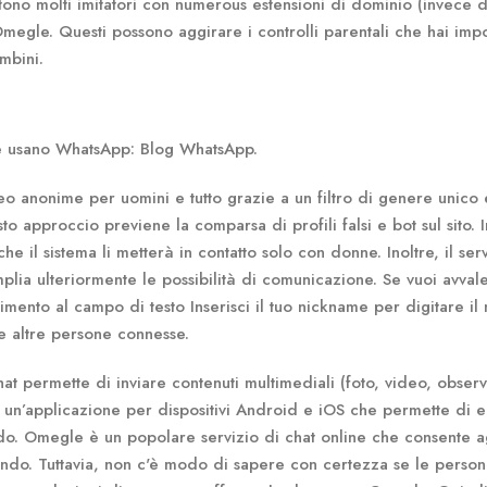
istono molti imitatori con numerous estensioni di dominio (invece 
gle. Questi possono aggirare i controlli parentali che hai impo
mbini.
one usano WhatsApp: Blog WhatsApp.
o anonime per uomini e tutto grazie a un filtro di genere unico 
to approccio previene la comparsa di profili falsi e bot sul sito. I
e il sistema li metterà in contatto solo con donne. Inoltre, il ser
lia ulteriormente le possibilità di comunicazione. Se vuoi avval
erimento al campo di testo Inserisci il tuo nickname per digitare i
le altre persone connesse.
at permette di inviare contenuti multimediali (foto, video, obser
 un’applicazione per dispositivi Android e iOS che permette di e
ondo. Omegle è un popolare servizio di chat online che consente a
mondo. Tuttavia, non c'è modo di sapere con certezza se le perso