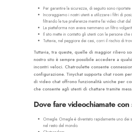
Per garantire la sicurezza, di seguito sono riportate 
Incoraggiamo i nostri utenti a utilizzare i filtri di 
filtrando le tue preferenze mentre fai video chat dal
La piattaforma non aveva nemmeno un filtro volgarità, 
Il sito mette in contatto gli utenti con le persone c
Tuttavia, nel peggiore dei casi, corri il rischio di tr
Tuttavia, tra queste, quelle di maggior rilievo s
nostro sito è sempre possibile accedere a qualsia
incontri veloci. Chatroulette consente connessio
configurazione. Tinychat supporta chat room pers
di video chat offrono funzionalità uniche per con
che consente agli utenti di chattare tramite mess
Dove fare videochiamate con 
Omegle. Omegle è diventato rapidamente uno dei serv
nel resto del mondo.