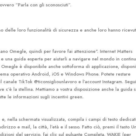
vvero “Parla con gli sconosciuti”.
 delle loro funzionalità di sicurezza e anche loro hanno ricevut
sano Omegle, quindi per favore fai attenzione". Internet Matters
ll e una guida esperta per aiutarli a navigare nel mondo in contin
. Omegle è disponibile anche sottoforma di applicazione, disponi
 sistema operativo Android, iOS e Windows Phone. Potete restare
l canale TikTok @ticonsigliounlavoro e l’account Instagram. Segui
c’è la stellina. Mettiamo a vostra disposizione anche la guida s
tte le informazioni sugli incentivi green.
le e, nella schermata visualizzata, compila i campi di testo dedicati
irizzo e mail, la città, l’età e il sesso. Fatto ciò, premi il tasto Un
dizioni del servizio, fai clic sul pulsante Completa. WAKIE (per