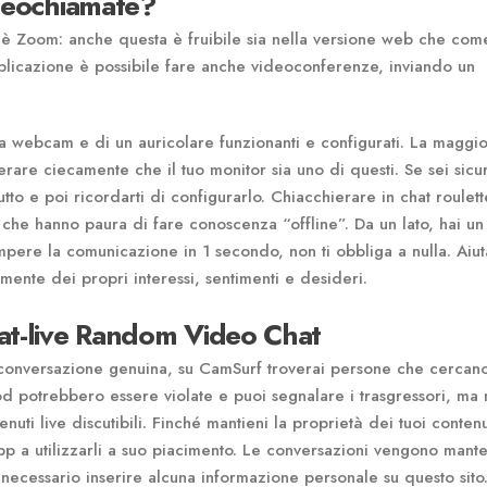
ideochiamate?
co, è Zoom: anche questa è fruibile sia nella versione web che co
licazione è possibile fare anche videoconferenze, inviando un
na webcam e di un auricolare funzionanti e configurati. La maggio
rare ciecamente che il tuo monitor sia uno di questi. Se sei sicu
tto e poi ricordarti di configurarlo. Chiacchierare in chat roulett
he hanno paura di fare conoscenza “offline”. Da un lato, hai un
rompere la comunicazione in 1 secondo, non ti obbliga a nulla. Aiut
mente dei propri interessi, sentimenti e desideri.
at-live Random Video Chat
onversazione genuina, su CamSurf troverai persone che cercan
od potrebbero essere violate e puoi segnalare i trasgressori, ma 
uti live discutibili. Finché mantieni la proprietà dei tuoi contenut
app a utilizzarli a suo piacimento. Le conversazioni vengono mant
necessario inserire alcuna informazione personale su questo sito