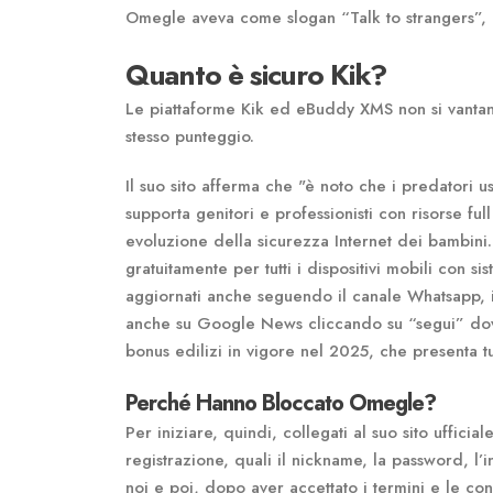
Omegle aveva come slogan “Talk to strangers”, o
Quanto è sicuro Kik?
Le piattaforme Kik ed eBuddy XMS non si vantano
stesso punteggio.
Il suo sito afferma che "è noto che i predatori u
supporta genitori e professionisti con risorse fu
evoluzione della sicurezza Internet dei bambini
gratuitamente per tutti i dispositivi mobili con
aggiornati anche seguendo il canale Whatsapp, i
anche su Google News cliccando su “segui” dove 
bonus edilizi in vigore nel 2025, che presenta tu
Perché Hanno Bloccato Omegle?
Per iniziare, quindi, collegati al suo sito ufficia
registrazione, quali il nickname, la password, l’ind
noi e poi, dopo aver accettato i termini e le con