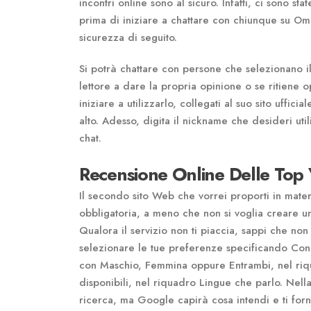
incontri online sono al sicuro. Infatti, ci sono s
prima di iniziare a chattare con chiunque su Ome
sicurezza di seguito.
Si potrà chattare con persone che selezionano il
lettore a dare la propria opinione o se ritiene 
iniziare a utilizzarlo, collegati al suo sito uffici
alto. Adesso, digita il nickname che desideri util
chat.
Recensione Online Delle Top
Il secondo sito Web che vorrei proporti in materi
obbligatoria, a meno che non si voglia creare un
Qualora il servizio non ti piaccia, sappi che n
selezionare le tue preferenze specificando Con c
con Maschio, Femmina oppure Entrambi, nel riqua
disponibili, nel riquadro Lingue che parlo. Nella
ricerca, ma Google capirà cosa intendi e ti forn