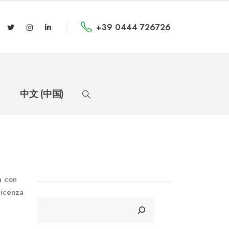
+39 0444 726726
中文 (中国)
ta con
licenza
CERCA