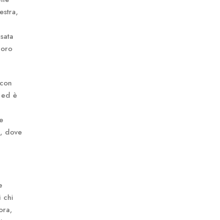
estra,
asata
loro
 con
 ed è
ve
e, dove
e
i chi
ora,