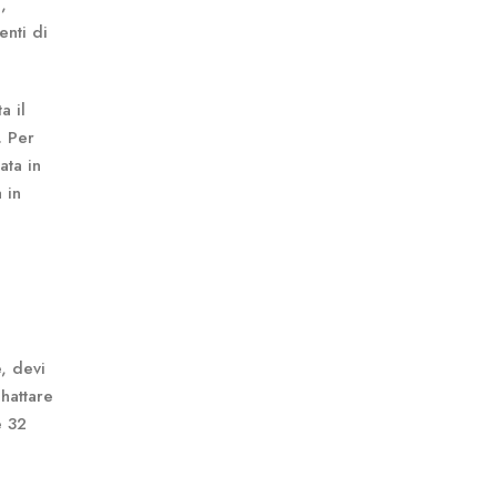
,
enti di
a il
. Per
ata in
 in
, devi
hattare
e 32