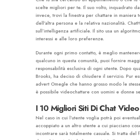
scelte migliori per te. Il suo volto, inquadrato da
invece, trovi la finestra per chattare in maniera
dell'altra persona e la relativa nazionalità. Cha
sull’intelligenza artificiale. Il sito usa un algo
interessi e alle loro preferenze.
Durante ogni primo contatto, è meglio mantenere 
qualcuno in questa comunità, puoi fornire maggi
responsabilità esclusiva di ogni utente. Dopo quas
Brooks, ha deciso di chiudere il servizio. Pur ess
advert Omegle che hanno grosso modo le stesse 
è possibile videochattare con uomini e donne se
I 10 Migliori Siti Di Chat Vide
Nel caso in cui l’utente voglia potrà poi eventu
accoppiato a un altro utente a cui piacciano cose
incontrare sarà totalmente casuale. Si tratta del