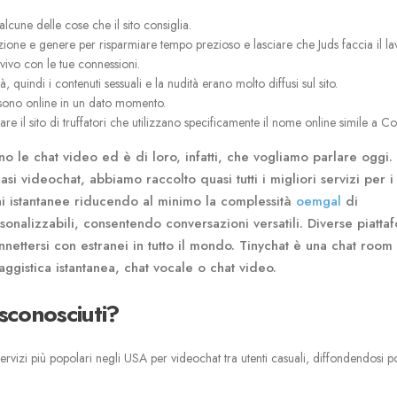
alcune delle cose che il sito consiglia.
posizione e genere per risparmiare tempo prezioso e lasciare che Juds faccia il l
 vivo con le tue connessioni.
quindi i contenuti sessuali e la nudità erano molto diffusi sul sito.
he sono online in un dato momento.
ovare il sito di truffatori che utilizzano specificamente il nome online simile a 
ono le chat video ed è di loro, infatti, che vogliamo parlare oggi. 
si videochat, abbiamo raccolto quasi tutti i migliori servizi per i
ni istantanee riducendo al minimo la complessità
oemgal
di
onalizzabili, consentendo conversazioni versatili. Diverse piatta
nettersi con estranei in tutto il mondo. Tinychat è una chat room
aggistica istantanea, chat vocale o chat video.
sconosciuti?
izi più popolari negli USA per videochat tra utenti casuali, diffondendosi p