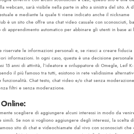
lla webcam, sarà visibile nella parte in alto a sinistra del sito. A d
 testuale e mediante la quale ti viene indicato anche il nickname
tHub è un sito che offre una chat video casuale con sconosciuti, b
ritmo di apprendimento automatico per abbinare gli utenti in base ai 
riservate le informazioni personali e, se riesci a creare fiducia
ori informazioni. In ogni caso, questa è una decisione personale
i 15 anni di attività, l’ideatore e sviluppatore di Omegle, Leif K-
endo il più famoso tra tutti, esistono in rete validissime alternati
funzionalità. Chat testo, chat video e/o chat senza moderazion
nza filtri e senza moderazione.
o Online:
almente scegliere di aggiungere alcuni interessi in modo da venir
 simili. Se non si vogliono aggiungere degli interessi, la scelta d
 famoso sito di chat e videochiamate dal vivo con sconosciuti che 