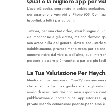
Qual è la migliore app per v
L'app più scelta, soprattutto in ambito scolasti
per smartphone Android e iPhone iOS. Con l'app
hyperlink a tutti i partecipanti.
Tuttavia, per una chat video, avrai bisogno di u
dei monitor ne è già dotata, ma non dovresti spe
non avere nulla del genere, dovrai acquistarlo tu
indubbiamente, provoca meno stress per coloro c
contatto visivo dal vivo e, dall’altro, puoi inter
persone a essere più franche, a parlare più facil
La Tua Valutazione Per Heych
Mentre alcune persone su OmeTV cercano una c
chat autentica. Le linee guida della neighborho
modo di assicurarti che non sarai esposto a conten
pubblicazione di contenuti nell'app autorizza l'
private usando connessioni peer-to-peer. Non è 