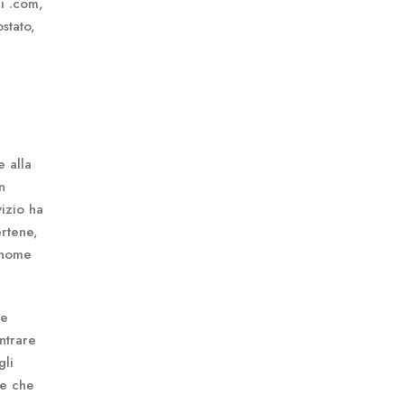
di .com,
stato,
e alla
n
vizio ha
ertene,
l nome
ve
ntrare
gli
ne che