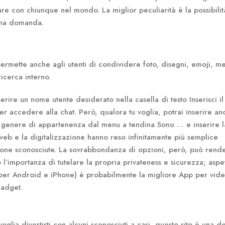
 con chiunque nel mondo. La miglior peculiarità è la possibilit
 una domanda.
permette anche agli utenti di condividere foto, disegni, emoji, m
ricerca interno.
ire un nome utente desiderato nella casella di testo Inserisci il
r accedere alla chat. Però, qualora tu voglia, potrai inserire an
 tuo genere di appartenenza dal menu a tendina Sono … e inserire l
i web e la digitalizzazione hanno reso infinitamente più semplice
sone sconosciute. La sovrabbondanza di opzioni, però, può rend
o l’importanza di tutelare la propria privateness e sicurezza; aspe
(per Android e iPhone) è probabilmente la migliore App per vid
gadget.
lia divertirti con alcuni sconosciuti a casi, questo sito è una de