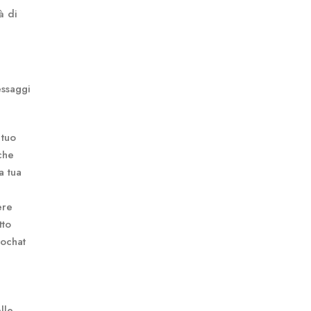
à di
essaggi
 tuo
che
a tua
ere
tto
eochat
lle