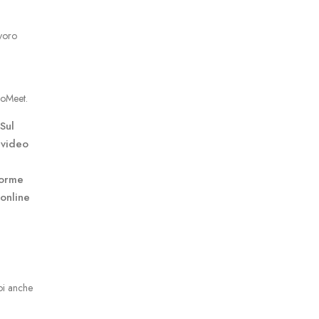
avoro
CooMeet.
Sul
 video
forme
 online
oi anche