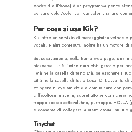
Android e iPhone) è un programma per telefonare
cercare colui/colei con cui voler chattare con
Per cosa si usa Kik?
Kik offre un servizio di messaggistica veloce e 
vocali, e altri contenuti. Inoltre ha un motore di 
Successivamente, nella home web page, devi inser
nickname …; è l’unico dato obbligatorio per pote
l’età nella casella di testo Età, selezionare il
città nella casella di testo Località. L’avvento d
stringere nuove amicizie e comunicare con per
difficoltosa la scelta, soprattutto se consideriam
troppo spesso sottovalutato, purtroppo. HOLLA 
e consente di collegarsi a utenti casuali sul tuo 
Tinychat
Che tu stia cercando un appuntamento o che tu vog