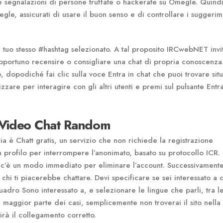
tate segnalazioni di persone truffate o hackerate su Omegle. Quindi
gle, assicurati di usare il buon senso e di controllare i suggerim
 tuo stesso #hashtag selezionato. A tal proposito IRCwebNET invit
opportuno recensire o consigliare una chat di propria conoscenza
ale, dopodiché fai clic sulla voce Entra in chat che puoi trovare situ
izzare per interagire con gli altri utenti e premi sul pulsante Entra
 Video Chat Random
a è Chatt gratis, un servizio che non richiede la registrazione
 profilo per interrompere l’anonimato, basato su protocollo ICR.
on c’è un modo immediato per eliminare l’account. Successivamente
hi ti piacerebbe chattare. Devi specificare se sei interessato a c
dro Sono interessato a, e selezionare le lingue che parli, tra l
 maggior parte dei casi, semplicemente non troverai il sito nella
irà il collegamento corretto.