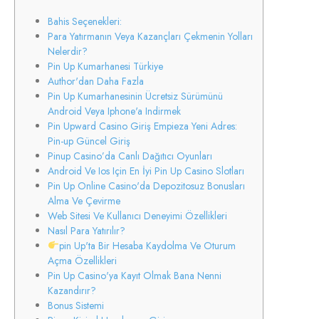
Bahis Seçenekleri:
Para Yatırmanın Veya Kazançları Çekmenin Yolları
Nelerdir?
Pin Up Kumarhanesi Türkiye
Author'dan Daha Fazla
Pin Up Kumarhanesinin Ücretsiz Sürümünü
Android Veya Iphone'a Indirmek
Pin Upward Casino Giriş Empieza Yeni Adres:
Pin-up Güncel Giriş
Pinup Casino’da Canlı Dağıtıcı Oyunları
Android Ve Ios Için En İyi Pin Up Casino Slotları
Pin Up Online Casino'da Depozitosuz Bonusları
Alma Ve Çevirme
Web Sitesi Ve Kullanıcı Deneyimi Özellikleri
Nasıl Para Yatırılır?
pin Up'ta Bir Hesaba Kaydolma Ve Oturum
Açma Özellikleri
Pin Up Casino'ya Kayıt Olmak Bana Nenni
Kazandırır?
Bonus Sistemi