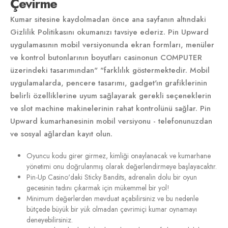
Çevirme
Kumar sitesine kaydolmadan önce ana sayfanın altındaki
Gizlilik Politikasını okumanızı tavsiye ederiz. Pin Upward
uygulamasının mobil versiyonunda ekran formları, menüler
ve kontrol butonlarının boyutları casinonun COMPUTER
üzerindeki tasarımından" "farklılık göstermektedir. Mobil
uygulamalarda, pencere tasarımı, gadget'ın grafiklerinin
belirli özelliklerine uyum sağlayarak gerekli seçeneklerin
ve slot machine makinelerinin rahat kontrolünü sağlar. Pin
Upward kumarhanesinin mobil versiyonu - telefonunuzdan
ve sosyal ağlardan kayıt olun.
Oyuncu kodu girer girmez, kimliği onaylanacak ve kumarhane
yönetimi onu doğrulanmış olarak değerlendirmeye başlayacaktır.
Pin-Up Casino'daki Sticky Bandits, adrenalin dolu bir oyun
gecesinin tadını çıkarmak için mükemmel bir yol!
Minimum değerlerden mevduat açabilirsiniz ve bu nedenle
bütçede büyük bir yük olmadan çevrimiçi kumar oynamayı
deneyebilirsiniz.