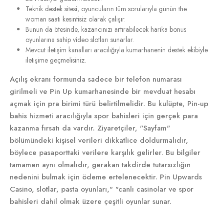
Teknik destek sitesi, oyuncuların tüm sorularıyla günün the
woman saati kesintisiz olarak çalışır.
Bunun da ötesinde, kazancınızı artırabilecek harika bonus
oyunlarına sahip video slotları sunarlar.
Mevcut iletişim kanalları aracılığıyla kumarhanenin destek ekibiyle
iletişime geçmelisiniz.
Açılış ekranı formunda sadece bir telefon numarası
girilmeli ve Pin Up kumarhanesinde bir mevduat hesabı
açmak için pra birimi türü belirtilmelidir. Bu kulüpte, Pin-up
bahis hizmeti aracılığıyla spor bahisleri için gerçek para
kazanma fırsatı da vardır. Ziyaretçiler, "Sayfam"
bölümündeki kişisel verileri dikkatlice doldurmalıdır,
böylece pasaporttaki verilere karşılık gelirler. Bu bilgiler
tamamen aynı olmalıdır, gerakan takdirde tutarsızlığın
nedenini bulmak için ödeme ertelenecektir. Pin Upwards
Casino, slotlar, pasta oyunları," "canlı casinolar ve spor
bahisleri dahil olmak üzere çeşitli oyunlar sunar.