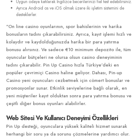
Uygun odaya katılarak İngilizce becerilerinizi fiel test edebilirsiniz.
Ayrıca Android os ve iOS olmak üzere iki işletim sistemini de
desteklerler.
"On line casino oyunlarının, spor bahislerinin ve harika
bonusların tadını çıkarabilirsiniz. Ayrıca, kayıt işlemi hızlı ve
kolaydır ve kaydolduğunuzda harika bir para yatırma
bonusu alırsınız. Ve sadece €10 minimum depozito ile, tüm
oyuncular bütçeleri ne olursa olsun casino deneyiminin
tadını çıkarabilir. Pin Up Casino hızla Türkiye'deki en
popüler çevrimiçi Casino haline geliyor. Dahası, Pin-up
Casino yeni oyuncuları cezbetmek için cömert bonuslar ve
promosyonlar sunar. Etkinlik seviyelerine bağlı olarak, en
yeni müşteriler kayıt olduktan sonra para yatırma bonusu ve
çeşitli diğer bonus oyunları alabilirler.
Web Sitesi Ve Kullanıcı Deneyimi Özellikleri
Pin Up desteği, oyunculara yüksek kaliteli hizmet sunarak
herhangi bir soru ya da sorunu çözmelerine yardımcı olur.