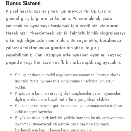
Bonus Sistemi
Kişisel hesabınıza erişmek için mevcut Pin Up Casino
güncel giriş bilgilerinizi kullanın. Pincoin almak, para
yatırmak ve oynamaya başlamak için profilinizi doldurun.
Hesabınızı" "kaydetmek için iki faktörlü kimlik doğrulamayı
etkinleştirdiğinizden emin olun. Bu seçenekle, hesabınıza
yalnızca telefonunuza gönderilen şifre ile giriş
yapabilirsiniz. Canlı Krupiyelerle oynanan oyunlar, kazanç
peşinde koşarken size keyifli bir arkadaşlık sağlayacaktır.
Pin Up casinonun mobil uygulamasını tamamen ücretsiz olarak
indirebilirsiniz, bu nedenle kurulumunda herhangi bir sorun
yoktur.
Kripto para birimleri aracılığıyla hesaplamalar yapan oyuncular,
ilgili işlemleri daha küçük miktarlarla gerçekleştirebilirler.
Kullanıcı promosyonu geri kazanmak için zamana sahip değilse,
ödül dengesi kaybolur.
Büyük olasılıkla, çok hızlı bir şekilde kumarın bu tür versiyonlarını
oynamak istemeyecek ve gerçek para peşinde koşmaya
başlamak için kayıt olmaya karar vereceksiniz.