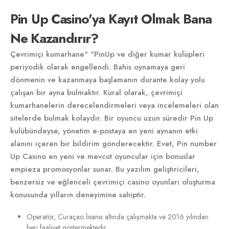
Pin Up Casino'ya Kayıt Olmak Bana
Ne Kazandırır?
Çevrimiçi kumarhane" "PinUp ve diğer kumar kulüpleri
periyodik olarak engellendi. Bahis oynamaya geri
dönmenin ve kazanmaya başlamanın durante kolay yolu
çalışan bir ayna bulmaktır. Kural olarak, çevrimiçi
kumarhanelerin derecelendirmeleri veya incelemeleri olan
sitelerde bulmak kolaydır. Bir oyuncu uzun süredir Pin Up
kulübündeyse, yönetim e-postaya en yeni aynanın etki
alanını içeren bir bildirim gönderecektir. Evet, Pin number
Up Casino en yeni ve mevcut oyuncular için bonuslar
empieza promosyonlar sunar. Bu yazılım geliştiricileri,
benzersiz ve eğlenceli çevrimiçi casino oyunları oluşturma
konusunda yılların deneyimine sahiptir.
Operatör, Curaçao lisansı altında çalışmakta ve 2016 yılından
beri faaliyet göstermektedir.