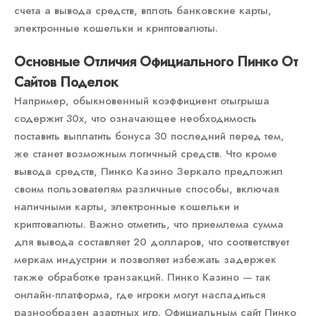
счета а вывода средств, вплоть банковские карты,
электронные кошельки и криптовалюты.
Основные Отличия Официального Пинко От
Сайтов Поделок
Например, обыкновенный коэффициент отыгрыша
содержит 30x, что означающее необходимость
поставить выплатить бонуса 30 последний перед тем,
же станет возможным логичный средств. Что кроме
вывода средств, Пинко Казино Зеркало предложил
своим пользователям различные способы, включая
наличными карты, электронные кошельки и
криптовалюты. Важно отметить, что приемлема сумма
для вывода составляет 20 долларов, что соответствует
меркам индустрии и позволяет избежать задержек
также обработке транзакций. Пинко Казино — так
онлайн-платформа, где игроки могут насладиться
разнообразен азартных игр. Официальным сайт Пинко