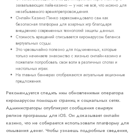
захватывающих лайв-казино — у нас не всё, что можно для
незабываемого времяпрепровождения.
Онлайн Казино Пинко зарекомендовало сам как
безопасная платформа для азартных игр благодаря
внедрению современных технологий защиты данных.
Стоимость вращений списывается киромарусом баланса
виртуальных ссуды.
Это чрезвычайно полезно для подчиненных, которые
только начинаете знакомство с жизнью онлайн-казино и
пожелали попробовать свои воли в различных слотах и
настольных играх.
На главных баннерах отображаются актуальные акционные
предложения.
Рекомендуется следить ним обновлениями оператора
киромарусом помощью страниц и социальных сетях.
Администраторы опубликуют сообщения семряуи
релизе программы для iOS. Он доказывает онлайн
казино, что не собирается использовали платформу для
отмывания денег. Чтобы узнаешь подробные сведения,