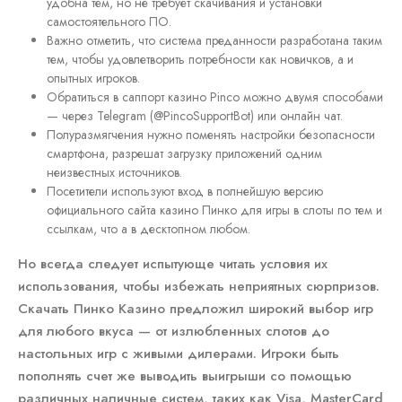
удобна тем, но не требует скачивания и установки
самостоятельного ПО.
Важно отметить, что система преданности разработана таким
тем, чтобы удовлетворить потребности как новичков, а и
опытных игроков.
Обратиться в саппорт казино Pinco можно двумя способами
— через Telegram (@PincoSupportBot) или онлайн чат.
Полуразмягчения нужно поменять настройки безопасности
смартфона, разрешат загрузку приложений одним
неизвестных источников.
Посетители используют вход в полнейшую версию
официального сайта казино Пинко для игры в слоты по тем и
ссылкам, что а в десктопном любом.
Но всегда следует испытующе читать условия их
использования, чтобы избежать неприятных сюрпризов.
Скачать Пинко Казино предложил широкий выбор игр
для любого вкуса — от излюбленных слотов до
настольных игр с живыми дилерами. Игроки быть
пополнять счет же выводить выигрыши со помощью
различных наличные систем, таких как Visa, MasterCard