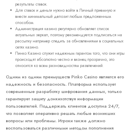
результаты ставок.
Для ставок и деньги нужно войти в Личный приемную и
внести минимальный депозит любым предложенным
способом.
Администрация казино регулярно обновляет список
актуальных зеркал, поэтому рекомендуется подписаться на
рассылку например следить за обновлениями в социальных
сетях казино.
Пинко Казино служит надежным гарантом того, что они игры
происходят абсолютно честно и вконец прозрачно, это
относится ко всем разновидностям развлечений.
Одним из одним преимуществ Pinko Casino является его
надежность и безопасность. Платформа использует
современные разработку шифрования данных, только
гарантирует защиту донкихотствуя информации
пользователей. Поддержать клиентов доступна 24/7,
что позволяет оперативно решать любые возникших
вопросы или проблемы. Игроки также должно
воспользоваться различными методом пополнения