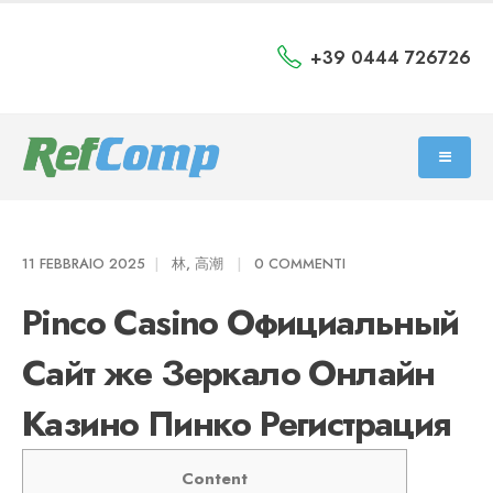
+39 0444 726726
11 FEBBRAIO 2025
林, 高潮
0 COMMENTI
Pinco Casino Официальный
Сайт же Зеркало Онлайн
Казино Пинко Регистрация
Content