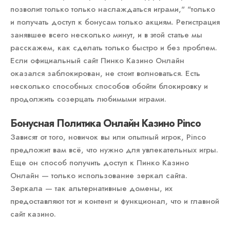
позволит только только наслаждаться играми," "только
и получать доступ к бонусам только акциям. Регистрация
занявшее всего несколько минут, и в этой статье мы
расскажем, как сделать только быстро и без проблем.
Если официальный сайт Пинко Казино Онлайн
оказался заблокирован, не стоит волноваться. Есть
несколько способных способов обойти блокировку и
продолжить созерцать любимыми играми.
Бонусная Политика Онлайн Казино Pinco
Зависят от того, новичок вы или опытный игрок, Pinco
предложит вам всё, что нужно для увлекательных игры.
Еще он способ получить доступ к Пинко Казино
Онлайн — только использование зеркал сайта.
Зеркала — так альтернативные домены, их
предоставляют тот и контент и функционал, что и главной
сайт казино.