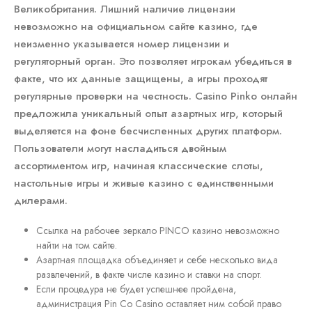
Великобритания. Лишний наличие лицензии
невозможно на официальном сайте казино, где
неизменно указывается номер лицензии и
регуляторный орган. Это позволяет игрокам убедиться в
факте, что их данные защищены, а игры проходят
регулярные проверки на честность. Casino Pinko онлайн
предложила уникальный опыт азартных игр, который
выделяется на фоне бесчисленных других платформ.
Пользователи могут насладиться двойным
ассортиментом игр, начиная классические слоты,
настольные игры и живые казино с единственными
дилерами.
Ссылка на рабочее зеркало PINCO казино невозможно
найти на том сайте.
Азартная площадка объединяет и себе несколько вида
развлечений, в факте числе казино и ставки на спорт.
Если процедура не будет успешнее пройдена,
администрация Pin Co Casino оставляет ним собой право