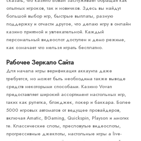
сказать, что казино Вован заслуживает обращая как
опытных игроков, так и новичков. Здесь вы найдут
большой выбор игр, быстрые выплаты, разную
поддержку и отчасти другое, что делаю игру в онлайн
казино приятной и увлекательной. Каждый
персональный видеослот доступен и демо режиме,
как означает что нельзя играть бесплатно.
Рабочее Зеркало Сайта
Для начала игры верификация аккаунта даже
требуется, но может быть необходима также выводе
средств некоторыми способами. Казино Vovan
предоставляет широкий ассортимент настольных игр,
таких как рулетка, блэкджек, покер и баккара. Более
5000 игровых автоматов от ведущее провайдеров,
включая Amatic, BGaming, Quickspin, Playson и многих
те. Классические слоты, пресловутые видеослоты,
прогрессивные джекпоты, настольные игры а live-