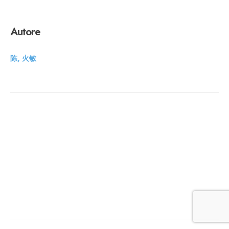
Autore
陈, 火敏