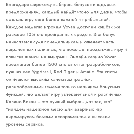
Благодаря широкому выбирать бонусов и щедрым
предложениям, каждый найдёт что-то для даже, чтобы
сделать игру ещё более важной и прибыльной.
Каждое неделю игрокам Vovan доступен кэшбэк же
размере 10% ото проигранных средств. Этот бонус
начисляется судя понедельникам и отвечает часть
потраченных наличных, что помогает продолжить игру и
повысив шансы на выигрыш. Онлайн-казино Vovan
предлагает более 1500 слотов от топ-разработчиков,
лучших как Yggdrasil, Red Tiger и Amatic. Эти слоты
отличаются высоким качеством графики,
разнообразными темами только наличием бонусных
функций, что делает игру увлекательной и различных.
Казино Вован – это лучший выбрать для тех, кто"
"найдем надежное место дли азартных игр
киромарусом богатым ассортиментом а высоким
уровнем сервиса.