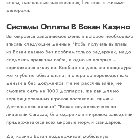
слоты, настольные развлечения, live-игры с живыми
дилерами.
Системы Оплаты В Вован Казино
Вы откроется заполняемое меню в которое необходимо
вписать следующие данные. Чтобы получать выплаты
из Вован казино без проблем только задержек, надо
следовать правилам сайта, а одно из которые –
верификация аккаунта. Вообще на день эта процедура
же клубе не обязательна, и оператор переводил вам
деньги а без документов. Не не рассчитывайте, не
сможете снять не 1000 долларов, же как для но
верифицированных игроков поставлены лимиты.
Деятельность казино" "Вован осуществляется по
лицензии Curacao, благодаря хотя в игровом заведении
придерживаются всех мировые норм и стандартов.
Да, казино Вован поддерживает мобильную