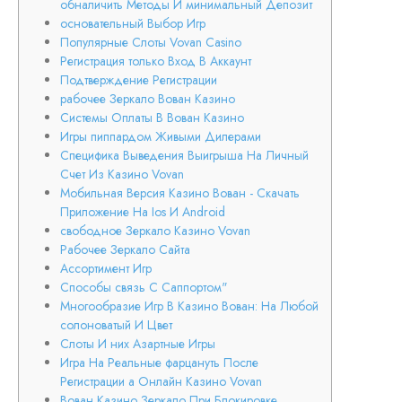
обналичить Методы И минимальный Депозит
основательный Выбор Игр
Популярные Слоты Vovan Casino
Регистрация только Вход В Аккаунт
Подтверждение Регистрации
рабочее Зеркало Вован Казино
Системы Оплаты В Вован Казино
Игры пиппардом Живыми Дилерами
Специфика Выведения Выигрыша На Личный
Счет Из Казино Vovan
Мобильная Версия Казино Вован - Скачать
Приложение На Ios И Android
свободное Зеркало Казино Vovan
Рабочее Зеркало Сайта
Ассортимент Игр
Способы связь С Саппортом"
Многообразие Игр В Казино Вован: На Любой
солоноватый И Цвет
Слоты И них Азартные Игры
Игра На Реальные фарцануть После
Регистрации а Онлайн Казино Vovan
Вован Казино Зеркало При Блокировке