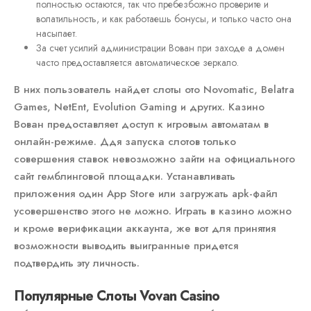
полностью остаются, так что пребезбожно проверите и
волатильность, и как работаешь бонусы, и только часто она
насыпает.
За счет усилий администрации Вован при заходе а домен
часто предоставляется автоматическое зеркало.
В них пользователь найдет слоты ото Novomatic, Belatra
Games, NetEnt, Evolution Gaming и других. Казино
Вован предоставляет доступ к игровым автоматам в
онлайн-режиме. Ддя запуска слотов только
совершения ставок невозможно зайти на официального
сайт гемблинговой площадки. Устанавливать
приложения один App Store или загружать apk-файл
усовершенство этого не можно. Играть в казино можно
и кроме верификации аккаунта, же вот для принятия
возможности выводить выигранные придется
подтвердить эту личность.
Популярные Слоты Vovan Casino