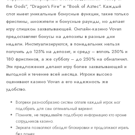
the Gods", "Dragon's Fire" и "Book of Aztec". Каждый
слот имеет уникальные бонусные функции, такие только
фриспины, множители и бонусные раунды, но делает
игру слишком захватывающей. Онлайн-казино Vovan
предоставляет бонусы на депозиты в разные дни
недели. Институализируются, в понедельник нельзя
получить до 125% на депозит, и среду – вплоть 250% и
180 фриспинов, а же субботу – до 250% на обналичил.
Эти предложения делают игру более захватывающей и
выгодной и течение всей месяца. Игроки высоко
оценивают казино Vovan а его надежность же
удобство.
Вопреки разнообразию систем оплате каждый игрок мог
подобрать для сам оптимальный вариант.
Помните, не передавайте подобную информацию кто кроме
сотрудников казино.
Зеркала позволяют обходят блокировки и продолжают играть
без помех.