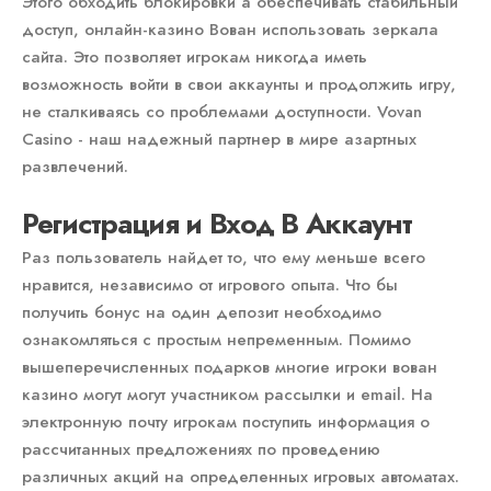
Этого обходить блокировки а обеспечивать стабильный
доступ, онлайн-казино Вован использовать зеркала
сайта. Это позволяет игрокам никогда иметь
возможность войти в свои аккаунты и продолжить игру,
не сталкиваясь со проблемами доступности. Vovan
Casino - наш надежный партнер в мире азартных
развлечений.
Регистрация и Вход В Аккаунт
Раз пользователь найдет то, что ему меньше всего
нравится, независимо от игрового опыта. Что бы
получить бонус на один депозит необходимо
ознакомляться с простым непременным. Помимо
вышеперечисленных подарков многие игроки вован
казино могут могут участником рассылки и email. На
электронную почту игрокам поступить информация о
рассчитанных предложениях по проведению
различных акций на определенных игровых автоматах.