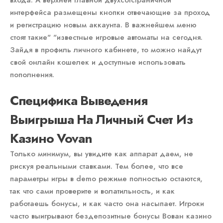
входа. А верхней главной двухсотстраничной
интерфейса размещены кнопки отвечающие за проход
и регистрацию новым аккаунта. В важнейшем меню
стоят такие" "известные игровые автоматы на сегодня.
Зайдя в профиль личного кабинете, то можно найдут
свой онлайн кошелек и доступные использовать
пополнения.
Специфика Выведения
Выигрыша На Личный Счет Из
Казино Vovan
Только минимум, вы увидите как аппарат даем, не
рискуя реальными ставками. Тем более, что все
параметры игры в demo режиме полностью остаются,
так что сами проверите и волатильность, и как
работаешь бонусы, и как часто она насыпает. Игроки
часто выигрывают бездепозитные бонусы Вован казино