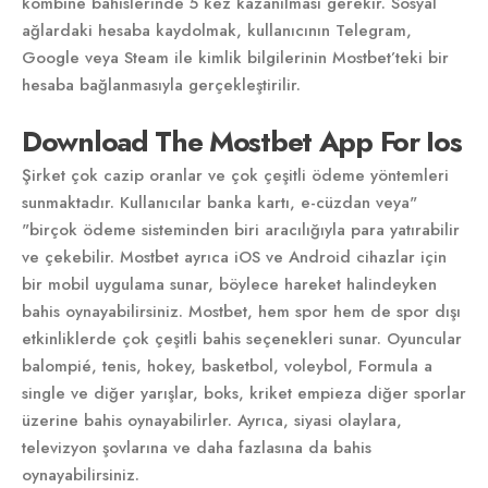
kombine bahislerinde 5 kez kazanılması gerekir. Sosyal
ağlardaki hesaba kaydolmak, kullanıcının Telegram,
Google veya Steam ile kimlik bilgilerinin Mostbet’teki bir
hesaba bağlanmasıyla gerçekleştirilir.
Download The Mostbet App For Ios
Şirket çok cazip oranlar ve çok çeşitli ödeme yöntemleri
sunmaktadır. Kullanıcılar banka kartı, e-cüzdan veya"
"birçok ödeme sisteminden biri aracılığıyla para yatırabilir
ve çekebilir. Mostbet ayrıca iOS ve Android cihazlar için
bir mobil uygulama sunar, böylece hareket halindeyken
bahis oynayabilirsiniz. Mostbet, hem spor hem de spor dışı
etkinliklerde çok çeşitli bahis seçenekleri sunar. Oyuncular
balompié, tenis, hokey, basketbol, voleybol, Formula a
single ve diğer yarışlar, boks, kriket empieza diğer sporlar
üzerine bahis oynayabilirler. Ayrıca, siyasi olaylara,
televizyon şovlarına ve daha fazlasına da bahis
oynayabilirsiniz.