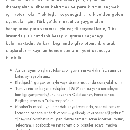
ikametgahının ülkesini belirtmek ve para birimini seçmek
için yeterli olan “tek tuşla” seçeneğidir. Türkiye’den gelen
oyuncular için, Türkiye’de mevcut ve yaygın olan
hesaplarına para yatırmak için çeşitli seçeneklerle, Türk
lirasında (TL) cüzdanlı hesap oluşturma seçeneği
bulunmaktadır. Bu kayıt biçiminde şifre otomatik olarak
oluşturulur – kayıttan hemen sonra en yeni oyuncuya
bildirilir.
Ayrıca, siyasi olaylara, televizyon şovlarına ve daha fazlasına da
bahis oynayabilirsiniz.
Blackjack’i gerçek parayla veya demo modunda oynayabilirsiniz.
Türkiye’nin en başarılı kulüpleri, 1959’dan bu yana neredeyse
tüm ligi şampiyonluğunu kazanan Galatasaray, Fenerbahçe,
Beşiktaş empieza Trabzonspor’dur.
Mostbet’in mobil uygulamadaki kayıt formunda, sitedeki benzer
formdan sadece bir fark vardır – gelişmiş kayıt seçeneği yoktur."
"[newline]Mostbet’in müşteri destek temsilcilerine Mostbet Twitter,
Telegram, Facebook ve Instagram gibi popüler sosyal medya