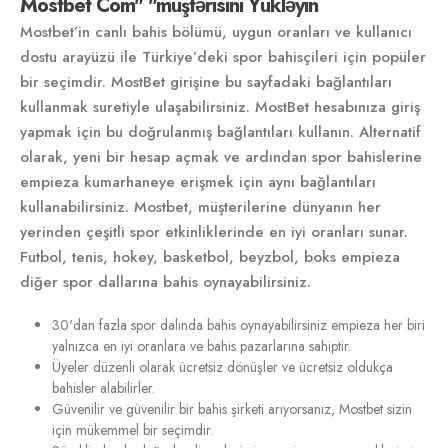
Mostbet Com" "müştərisini Yükləyin
Mostbet’in canlı bahis bölümü, uygun oranları ve kullanıcı
dostu arayüzü ile Türkiye’deki spor bahisçileri için popüler
bir seçimdir. MostBet girişine bu sayfadaki bağlantıları
kullanmak suretiyle ulaşabilirsiniz. MostBet hesabınıza giriş
yapmak için bu doğrulanmış bağlantıları kullanın. Alternatif
olarak, yeni bir hesap açmak ve ardından spor bahislerine
empieza kumarhaneye erişmek için aynı bağlantıları
kullanabilirsiniz. Mostbet, müşterilerine dünyanın her
yerinden çeşitli spor etkinliklerinde en iyi oranları sunar.
Futbol, tenis, hokey, basketbol, beyzbol, boks empieza
diğer spor dallarına bahis oynayabilirsiniz.
30'dan fazla spor dalında bahis oynayabilirsiniz empieza her biri
yalnızca en iyi oranlara ve bahis pazarlarına sahiptir.
Üyeler düzenli olarak ücretsiz dönüşler ve ücretsiz oldukça
bahisler alabilirler.
Güvenilir ve güvenilir bir bahis şirketi arıyorsanız, Mostbet sizin
için mükemmel bir seçimdir.