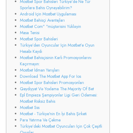
Mostbet Spor Bahisleri Türkiye’de Ne Tür
Sporlara Bahis Oynayabilirim?
Android Için Mostbet Uygulaması
Mostbet Bahisçi Avantajları
Mostbet Com" "müştərisini Yükləyin
Masa Tenisi
Mostbet Spor Bahisleri
Türkiye’den Oyuncular Için Mostbet’e Oyun
Hesabı Kaydı
Mostbet Bahisçisinin Karlı Promosyonlarını
Kaçırmayın:
Mostbet İdman Yarışları
Download The Mostbet App For Ios
Mostbet Spor Bahisleri Promosyonları
Qeydiyyat Və Yoxlama The Majority Of Bet
Epl Empieza Şampiyonlar Ligi Geri Ödemesi:
Mostbet Risksiz Bahis
Mostbet Sss
Mostbet - Türkiye'nin En İyi Bahis Şirketi
Para Yatırma Ve Çekme
Türkiye’deki Mostbet Oyuncuları Için Çok Çeşitli
Oyunlar