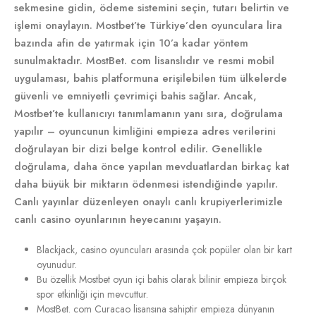
sekmesine gidin, ödeme sistemini seçin, tutarı belirtin ve
işlemi onaylayın. Mostbet’te Türkiye’den oyunculara lira
bazında afin de yatırmak için 10’a kadar yöntem
sunulmaktadır. MostBet. com lisanslıdır ve resmi mobil
uygulaması, bahis platformuna erişilebilen tüm ülkelerde
güvenli ve emniyetli çevrimiçi bahis sağlar. Ancak,
Mostbet’te kullanıcıyı tanımlamanın yanı sıra, doğrulama
yapılır – oyuncunun kimliğini empieza adres verilerini
doğrulayan bir dizi belge kontrol edilir. Genellikle
doğrulama, daha önce yapılan mevduatlardan birkaç kat
daha büyük bir miktarın ödenmesi istendiğinde yapılır.
Canlı yayınlar düzenleyen onaylı canlı krupiyerlerimizle
canlı casino oyunlarının heyecanını yaşayın.
Blackjack, casino oyuncuları arasında çok popüler olan bir kart
oyunudur.
Bu özellik Mostbet oyun içi bahis olarak bilinir empieza birçok
spor etkinliği için mevcuttur.
MostBet. com Curacao lisansına sahiptir empieza dünyanın