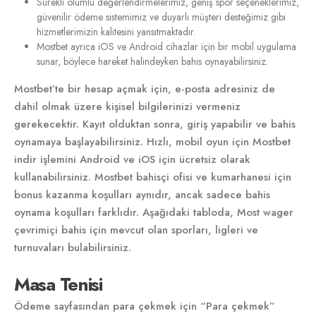
Sürekli olumlu değerlendirmelerimiz, geniş spor seçeneklerimiz,
güvenilir ödeme sistemimiz ve duyarlı müşteri desteğimiz gibi
hizmetlerimizin kalitesini yansıtmaktadır.
Mostbet ayrıca iOS ve Android cihazlar için bir mobil uygulama
sunar, böylece hareket halindeyken bahis oynayabilirsiniz.
Mostbet’te bir hesap açmak için, e-posta adresiniz de
dahil olmak üzere kişisel bilgilerinizi vermeniz
gerekecektir. Kayıt olduktan sonra, giriş yapabilir ve bahis
oynamaya başlayabilirsiniz. Hızlı, mobil oyun için Mostbet
indir işlemini Android ve iOS için ücretsiz olarak
kullanabilirsiniz. Mostbet bahisçi ofisi ve kumarhanesi için
bonus kazanma koşulları aynıdır, ancak sadece bahis
oynama koşulları farklıdır. Aşağıdaki tabloda, Most wager
çevrimiçi bahis için mevcut olan sporları, ligleri ve
turnuvaları bulabilirsiniz.
Masa Tenisi
Ödeme sayfasından para çekmek için “Para çekmek”