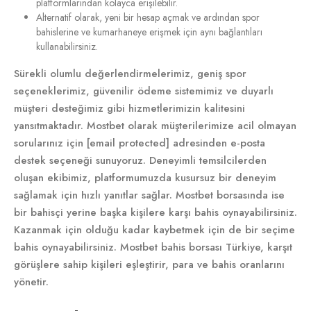
platformlarından kolayca erişilebilir.
Alternatif olarak, yeni bir hesap açmak ve ardından spor
bahislerine ve kumarhaneye erişmek için aynı bağlantıları
kullanabilirsiniz.
Sürekli olumlu değerlendirmelerimiz, geniş spor
seçeneklerimiz, güvenilir ödeme sistemimiz ve duyarlı
müşteri desteğimiz gibi hizmetlerimizin kalitesini
yansıtmaktadır. Mostbet olarak müşterilerimize acil olmayan
sorularınız için [email protected] adresinden e-posta
destek seçeneği sunuyoruz. Deneyimli temsilcilerden
oluşan ekibimiz, platformumuzda kusursuz bir deneyim
sağlamak için hızlı yanıtlar sağlar. Mostbet borsasında ise
bir bahisçi yerine başka kişilere karşı bahis oynayabilirsiniz.
Kazanmak için olduğu kadar kaybetmek için de bir seçime
bahis oynayabilirsiniz. Mostbet bahis borsası Türkiye, karşıt
görüşlere sahip kişileri eşleştirir, para ve bahis oranlarını
yönetir.