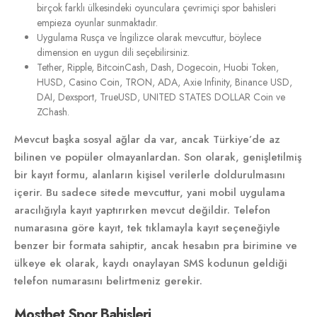
birçok farklı ülkesindeki oyunculara çevrimiçi spor bahisleri
empieza oyunlar sunmaktadır.
Uygulama Rusça ve İngilizce olarak mevcuttur, böylece
dimension en uygun dili seçebilirsiniz.
Tether, Ripple, BitcoinCash, Dash, Dogecoin, Huobi Token,
HUSD, Casino Coin, TRON, ADA, Axie Infinity, Binance USD,
DAI, Dexsport, TrueUSD, UNITED STATES DOLLAR Coin ve
ZChash.
Mevcut başka sosyal ağlar da var, ancak Türkiye’de az
bilinen ve popüler olmayanlardan. Son olarak, genişletilmiş
bir kayıt formu, alanların kişisel verilerle doldurulmasını
içerir. Bu sadece sitede mevcuttur, yani mobil uygulama
aracılığıyla kayıt yaptırırken mevcut değildir. Telefon
numarasına göre kayıt, tek tıklamayla kayıt seçeneğiyle
benzer bir formata sahiptir, ancak hesabın pra birimine ve
ülkeye ek olarak, kaydı onaylayan SMS kodunun geldiği
telefon numarasını belirtmeniz gerekir.
Mostbet Spor Bahisleri