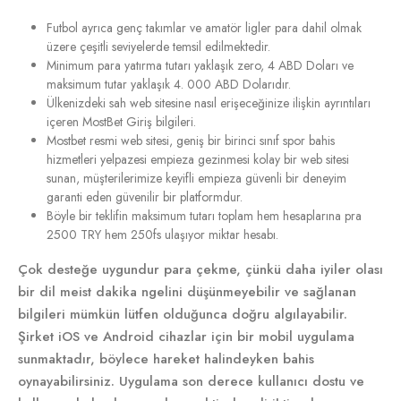
Futbol ayrıca genç takımlar ve amatör ligler para dahil olmak
üzere çeşitli seviyelerde temsil edilmektedir.
Minimum para yatırma tutarı yaklaşık zero, 4 ABD Doları ve
maksimum tutar yaklaşık 4. 000 ABD Dolarıdır.
Ülkenizdeki sah web sitesine nasıl erişeceğinize ilişkin ayrıntıları
içeren MostBet Giriş bilgileri.
Mostbet resmi web sitesi, geniş bir birinci sınıf spor bahis
hizmetleri yelpazesi empieza gezinmesi kolay bir web sitesi
sunan, müşterilerimize keyifli empieza güvenli bir deneyim
garanti eden güvenilir bir platformdur.
Böyle bir teklifin maksimum tutarı toplam hem hesaplarına pra
2500 TRY hem 250fs ulaşıyor miktar hesabı.
Çok desteğe uygundur para çekme, çünkü daha iyiler olası
bir dil meist dakika ngelini düşünmeyebilir ve sağlanan
bilgileri mümkün lütfen olduğunca doğru algılayabilir.
Şirket iOS ve Android cihazlar için bir mobil uygulama
sunmaktadır, böylece hareket halindeyken bahis
oynayabilirsiniz. Uygulama son derece kullanıcı dostu ve