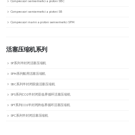
Compressori semiermetici a pistoni SBC
Compressori semiermetici a pistoni SB
Compressori marini a pistoni semiermetici SPM
活塞压缩机系列
SP系列半封闭活塞压缩机
SPM系列船用活塞压缩机
SBC系列半封闭双级活塞压缩机
SPS系列CO2半封闭亚临界循环活塞压缩机
SPT系列CO2半封闭跨临界循环活塞压缩机
SPC系列半封闭活塞压缩机