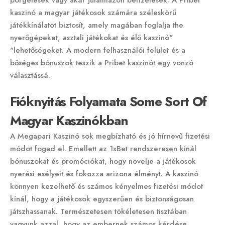
pörgetések vagy akár jutalmazott befizetések. A Pribet
kaszinó a magyar játékosok számára széleskörű
játékkínálatot biztosít, amely magában foglalja the
nyerőgépeket, asztali játékokat és élő kaszinó"
"lehetőségeket. A modern felhasználói felület és a
bőséges bónuszok teszik a Pribet kaszinót egy vonzó
választássá.
Fióknyitás Folyamata Some Sort Of
Magyar Kaszinókban
A Megapari Kaszinó sok megbízható és jó hírnevű fizetési
módot fogad el. Emellett az 1xBet rendszeresen kínál
bónuszokat és promóciókat, hogy növelje a játékosok
nyerési esélyeit és fokozza arizona élményt. A kaszinó
könnyen kezelhető és számos kényelmes fizetési módot
kínál, hogy a játékosok egyszerűen és biztonságosan
játszhassanak. Természetesen tökéletesen tisztában
vagyunk azzal, hogy az embernek számos kérdése