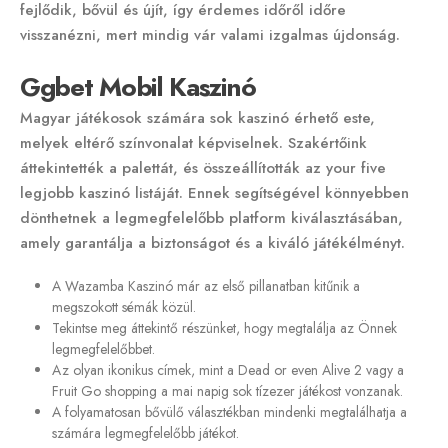
fejlődik, bővül és újít, így érdemes időről időre
visszanézni, mert mindig vár valami izgalmas újdonság.
Ggbet Mobil Kaszinó
Magyar játékosok számára sok kaszinó érhető este,
melyek eltérő színvonalat képviselnek. Szakértőink
áttekintették a palettát, és összeállították az your five
legjobb kaszinó listáját. Ennek segítségével könnyebben
dönthetnek a legmegfelelőbb platform kiválasztásában,
amely garantálja a biztonságot és a kiváló játékélményt.
A Wazamba Kaszinó már az első pillanatban kitűnik a
megszokott sémák közül.
Tekintse meg áttekintő részünket, hogy megtalálja az Önnek
legmegfelelőbbet.
Az olyan ikonikus címek, mint a Dead or even Alive 2 vagy a
Fruit Go shopping a mai napig sok tízezer játékost vonzanak.
A folyamatosan bővülő választékban mindenki megtalálhatja a
számára legmegfelelőbb játékot.