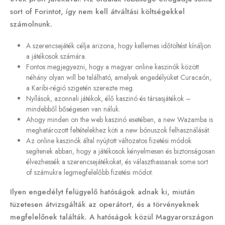
sort of Forintot, így nem kell átváltási költségekkel
számolnunk.
A szerencsejáték célja arizona, hogy kellemes időtöltést kínáljon
a játékosok számára.
Fontos megjegyezni, hogy a magyar online kaszinók között
néhány olyan will be található, amelyek engedélyüket Curacaón,
a Karibi-régió szigetén szerezte meg.
Nyílások, azonnali játékok, élő kaszinó és társasjátékok –
mindebből bőségesen van náluk.
Ahogy minden on the web kaszinó esetében, a new Wazamba is
meghatározott feltételekhez köti a new bónuszok felhasználását.
Az online kaszinók által nyújtott változatos fizetési módok
segítenek abban, hogy a játékosok kényelmesen és biztonságosan
élvezhessék a szerencsejátékokat, és választhassanak some sort
of számukra legmegfelelőbb fizetési módot.
Ilyen engedélyt felügyelő hatóságok adnak ki, miután
tüzetesen átvizsgálták az operátort, és a törvényeknek
megfelelőnek találták. A hatóságok közül Magyarországon