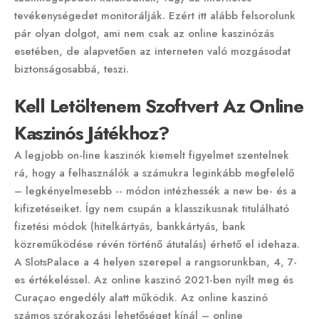
tevékenységedet monitorálják. Ezért itt alább felsorolunk
pár olyan dolgot, ami nem csak az online kaszinózás
esetében, de alapvetően az interneten való mozgásodat
biztonságosabbá, teszi.
Kell Letöltenem Szoftvert Az Online
Kaszinós Játékhoz?
A legjobb on-line kaszinók kiemelt figyelmet szentelnek
rá, hogy a felhasználók a számukra leginkább megfelelő
– legkényelmesebb -- módon intézhessék a new be- és a
kifizetéseiket. Így nem csupán a klasszikusnak titulálható
fizetési módok (hitelkártyás, bankkártyás, bank
közreműködése révén történő átutalás) érhető el idehaza.
A SlotsPalace a 4 helyen szerepel a rangsorunkban, 4, 7-
es értékeléssel. Az online kaszinó 2021-ben nyílt meg és
Curaçao engedély alatt működik. Az online kaszinó
számos szórakozási lehetőséget kínál – online