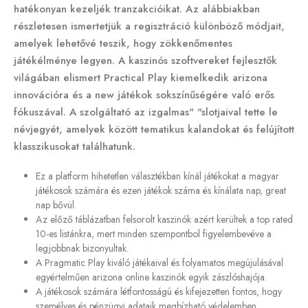
hatékonyan kezeljék tranzakcióikat. Az alábbiakban
részletesen ismertetjük a regisztráció különböző módjait,
amelyek lehetővé teszik, hogy zökkenőmentes
játékélménye legyen. A kaszinós szoftvereket fejlesztők
világában elismert Practical Play kiemelkedik arizona
innovációra és a new játékok sokszínűségére való erős
fókuszával. A szolgáltató az izgalmas" "slotjaival tette le
névjegyét, amelyek között tematikus kalandokat és felújított
klasszikusokat találhatunk.
Ez a platform hihetetlen választékban kínál játékokat a magyar
játékosok számára és ezen játékok száma és kínálata nap, great
nap bővül.
Az előző táblázatban felsorolt kaszinók azért kerültek a top rated
10-es listánkra, mert minden szempontbol figyelembevéve a
legjobbnak bizonyultak.
A Pragmatic Play kiváló játékaival és folyamatos megújulásával
egyértelműen arizona online kaszinók egyik zászlóshajója.
A játékosok számára létfontosságú és kifejezetten fontos, hogy
személyes és pénzügyi adataik megbízható védelemben