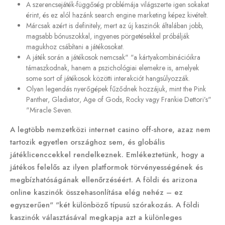
A szerencsejáték-függőség problémája világszerte igen sokakat
érint, és ez alól hazánk search engine marketing képez kivételt.
Márcsak azért is definitely, mert az új kaszinók általában jobb,
magsabb bónuszokkal, ingyenes pörgetésekkel próbálják
magukhoz csábítani a játékosokat.
A játék során a játékosok nemcsak" "a kártyakombinációikra
támaszkodnak, hanem a pszichológiai elemekre is, amelyek
some sort of játékosok közötti interakciót hangsúlyozzák.
Olyan legendás nyerőgépek fűződnek hozzájuk, mint the Pink
Panther, Gladiator, Age of Gods, Rocky vagy Frankie Dettori’s"
"Miracle Seven.
A legtöbb nemzetközi internet casino off-shore, azaz nem
tartozik egyetlen országhoz sem, és globális
játéklicenccekkel rendelkeznek. Emlékeztetünk, hogy a
játékos felelős az ilyen platformok törvényességének és
megbízhatóságának ellenőrzéséért. A földi és arizona
online kaszinók összehasonlítása elég nehéz – ez
egyszerűen" "két különböző típusú szórakozás. A földi
kaszinók választásával megkapja azt a különleges