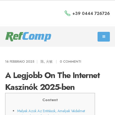
+39 0444 726726
16 FEBBRAIO 2025
陈, 火敏
0 COMMENTI
A Legjobb On The Internet
Kaszinók 2025-ben
Content
Melyek Azok Az Entitások, Amelyek Védelmet