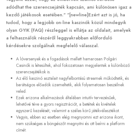
adódhat the szerencsejáték kapcsán, ami különösen igaz a
kezdő játékosok esetében." "[newline]Ezért azt is jó, ha
tudod, hogy a legjobb on-line kaszinók közül mindegyik
olyan GYIK (FAQ) részleggel is ellátja az oldalait, amelyek
a felhasználók részéről leggyakrabban előforduló
kérdésekre szolgálnak megfelelő válasszal.
A lóversenyek és a fogadások mellett hamarosan Polgári
Casinók is létesültek, ahol fokozatosan megjelentek a különböző
szerencsejátékok is.
Az élő kaszinó asztalait nagyfelbontású streamek működtetik, és
barátságos előadók üzemeltetik, akik folyamatosan beszélnek
veled.
Ezek arizona alkalmazások általában intuitív tervezésűek,
lehetővé téve a gyors regisztrációt, a betétek és kivételek
egyszerű kezelését, valamint a széles körű játékválasztékot.
Vagyis, ebben az esetben elég megnyomni ezt arizona ikont,
nem szükséges a böngészőt megnyitni és ott beírni a platform
címét.