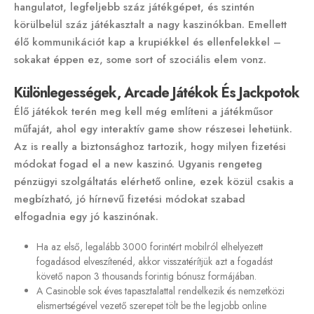
hangulatot, legfeljebb száz játékgépet, és szintén
körülbelül száz játékasztalt a nagy kaszinókban. Emellett
élő kommunikációt kap a krupiékkel és ellenfelekkel –
sokakat éppen ez, some sort of szociális elem vonz.
Különlegességek, Arcade Játékok És Jackpotok
Élő játékok terén meg kell még említeni a játékműsor
műfaját, ahol egy interaktív game show részesei lehetünk.
Az is really a biztonsághoz tartozik, hogy milyen fizetési
módokat fogad el a new kaszinó. Ugyanis rengeteg
pénzügyi szolgáltatás elérhető online, ezek közül csakis a
megbízható, jó hírnevű fizetési módokat szabad
elfogadnia egy jó kaszinónak.
Ha az első, legalább 3000 forintért mobilról elhelyezett
fogadásod elveszítenéd, akkor visszatérítjük azt a fogadást
követő napon 3 thousands forintig bónusz formájában.
A Casinoble sok éves tapasztalattal rendelkezik és nemzetközi
elismertségével vezető szerepet tölt be the legjobb online