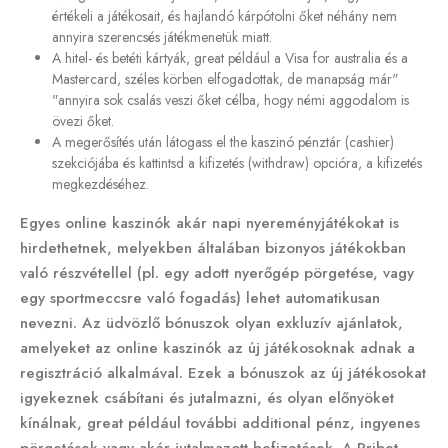
értékeli a játékosait, és hajlandó kárpótolni őket néhány nem
annyira szerencsés játékmenetük miatt.
A hitel- és betéti kártyák, great például a Visa for australia és a
Mastercard, széles körben elfogadottak, de manapság már"
"annyira sok csalás veszi őket célba, hogy némi aggodalom is
övezi őket.
A megerősítés után látogass el the kaszinó pénztár (cashier)
szekciójába és kattintsd a kifizetés (withdraw) opcióra, a kifizetés
megkezdéséhez.
Egyes online kaszinók akár napi nyereményjátékokat is
hirdethetnek, melyekben általában bizonyos játékokban
való részvétellel (pl. egy adott nyerőgép pörgetése, vagy
egy sportmeccsre való fogadás) lehet automatikusan
nevezni. Az üdvözlő bónuszok olyan exkluzív ajánlatok,
amelyeket az online kaszinók az új játékosoknak adnak a
regisztráció alkalmával. Ezek a bónuszok az új játékosokat
igyekeznek csábítani és jutalmazni, és olyan előnyöket
kínálnak, great például további additional pénz, ingyenes