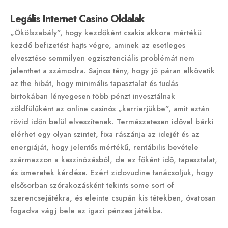
Legális Internet Casino Oldalak
„Ökölszabály”, hogy kezdőként csakis akkora mértékű
kezdő befizetést hajts végre, aminek az esetleges
elvesztése semmilyen egzisztenciális problémát nem
jelenthet a számodra. Sajnos tény, hogy jó páran elkövetik
az the hibát, hogy minimális tapasztalat és tudás
birtokában lényegesen több pénzt invesztálnak
zöldfülűként az online casinós „karrierjükbe”, amit aztán
rövid időn belül elveszítenek. Természetesen idővel bárki
elérhet egy olyan szintet, fixa rászánja az idejét és az
energiáját, hogy jelentős mértékű, rentábilis bevétele
származzon a kaszinózásból, de ez főként idő, tapasztalat,
és ismeretek kérdése. Ezért zidovudine tanácsoljuk, hogy
elsősorban szórakozásként tekints some sort of
szerencsejátékra, és eleinte csupán kis tétekben, óvatosan
fogadva vágj bele az igazi pénzes játékba.