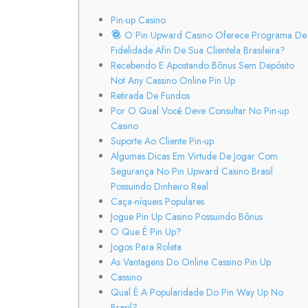
Pin-up Casino
O Pin Upward Casino Oferece Programa De
Fidelidade Afin De Sua Clientela Brasileira?
Recebendo E Apostando Bônus Sem Depósito
Not Any Cassino Online Pin Up
Retirada De Fundos
Por O Qual Você Deve Consultar No Pin-up
Casino
Suporte Ao Cliente Pin-up
Algumas Dicas Em Virtude De Jogar Com
Segurança No Pin Upward Casino Brasil
Possuindo Dinheiro Real
Caça-níqueis Populares
Jogue Pin Up Casino Possuindo Bônus
O Que É Pin Up?
Jogos Para Roleta
As Vantagens Do Online Cassino Pin Up
Cassino
Qual É A Popularidade Do Pin Way Up No
Brasil?