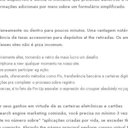
formações adicionais por meio sobre um formulário simplificado.
taneamente ou dentro para poucos minutos. Uma vantagem notáv
ência de taxas accessories para depósitos at the retiradas. Os a
esses sites não é piza incomum.
tivamente altas, tornando a retiro de meus lucro um desafio.
artphone a new qualquer momento na nosso site.
os possam participar ag ação.
da, oferecendo métodos como Pix, transferência bancária e carteiras digita
uções pra completar o processo sobre registro.
cas, é to fato da Pin-Up assinalar o expresión do croupier absolutely no jo
r seus ganhos em virtude de as carteiras eletrônicas e cartões
 search engine marketing comissão, você precisa no mínimo 3 vez
ite no número sobre" "aplicações criadas por vida, se exceder t
comissão. Abrindo the página principal perform cassino virtual 