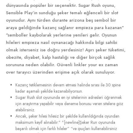
dünyasında popüler bir seçenektir. Sugar Rush oyunu,
Sensible Play’in sunduğu şeker temalı eğlenceli bir slot
oyunudur. Aynı türden durante arizona beş sembol bir
araya geldiğinde kazanç sağlanır empieza para kazanan"
"semboller kaybolarak yerlerine yenileri gelir. Oyunun
hileleri empieza nasıl oynanacağı hakkında bilgi sahibi
olmak isterseniz ise doğru yerdesiniz! Aşırı şeker tüketimi,
obezite, diyabet, kalp hastalığı ve diğer birçok sağlık
sorununa neden olabilir. Güvenli linkler your ex zaman
over tarayıcı üzerinden erişime açık olarak sunuluyor.
Kazanç tetiklemesinin devam etmesi halinde sırası ile 30 spine
kadar aşamalı şekilde kazanabiliyorsun.
Sugar Rush slot oyununda en iyi sitelerinin adresleri öğrenmek
için araştırma yapabilir veya deneme bonusu veren sitelere göz
atabilirsiniz.
Ancak, şeker hilesi hilesiz bir şekilde kullanıldığında oyundan
maksimum keyif alınabilir." "[newline]Şeker Run oyununda
başarılı olmak için farklı hileler” “ve ipuçları kullanabilirsiniz