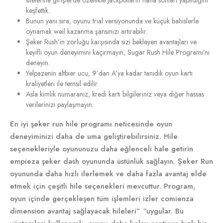
sitelerine girişlerde özellikle jackpotların hafta sonları yapıldığını
keşfettik.
Bunun yanı sıra, oyunu trial versiyonunda ve küçük bahislerle
oynamak weil kazanma şansınızı artırabilir.
Şeker Rush’in zorluğu karşısında sizi bekleyen avantajları ve
keyifli oyun deneyimini kaçırmayın, Sugar Rush Hile Programı’nı
deneyin.
Yelpazenin altbier ucu, 9’dan A’ya kadar tanıdık oyun kartı
kraliyetleri ile temsil edilir.
Asla kimlik numaranız, kredi kartı bilgileriniz veya diğer hassas
verilerinizi paylaşmayın.
En iyi şeker run hile programı neticesinde oyun
deneyiminizi daha de uma geliştirebilirsiniz. Hile
seçenekleriyle oyununuzu daha eğlenceli hale getirin
empieza şeker dash oyununda üstünlük sağlayın. Şeker Run
oyununda daha hızlı ilerlemek ve daha fazla avantaj elde
etmek için çeşitli hile seçenekleri mevcuttur. Program,
oyun içinde gerçekleşen tüm işlemleri izler comienza
dimension avantaj sağlayacak hileleri” “uygular. Bu