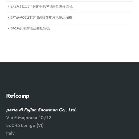
SPS系列CO2半封闭亚临界循环活塞压缩机
SPT系列CO2半封闭跨临界循环活塞压缩机
SPC系列半封闭活塞压缩机
Refcomp
parte di Fujian Snowman Co., Ltd.
Via E.Majorana 10/12
36045 Lonigo (VI)
Italy