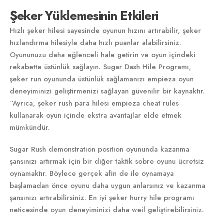
Şeker Yüklemesinin Etkileri
Hızlı şeker hilesi sayesinde oyunun hızını artırabilir, şeker
hızlandırma hilesiyle daha hızlı puanlar alabilirsiniz.
Oyununuzu daha eğlenceli hale getirin ve oyun içindeki
rekabette üstünlük sağlayın. Sugar Dash Hile Programı,
şeker run oyununda üstünlük sağlamanızı empieza oyun
deneyiminizi geliştirmenizi sağlayan güvenilir bir kaynaktır.
“Ayrıca, şeker rush para hilesi empieza cheat rules
kullanarak oyun içinde ekstra avantajlar elde etmek
mümkündür.
Sugar Rush demonstration position oyununda kazanma
şansınızı artırmak için bir diğer taktik sobre oyunu ücretsiz
oynamaktır. Böylece gerçek afin de ile oynamaya
başlamadan önce oyunu daha uygun anlarsınız ve kazanma
şansınızı artırabilirsiniz. En iyi şeker hurry hile programı
neticesinde oyun deneyiminizi daha weil geliştirebilirsiniz.