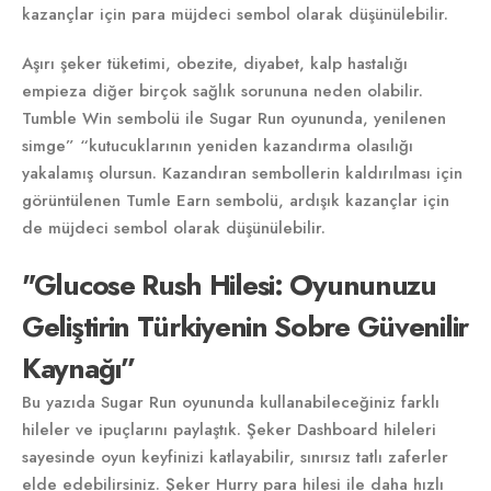
kazançlar için para müjdeci sembol olarak düşünülebilir.
Aşırı şeker tüketimi, obezite, diyabet, kalp hastalığı
empieza diğer birçok sağlık sorununa neden olabilir.
Tumble Win sembolü ile Sugar Run oyununda, yenilenen
simge” “kutucuklarının yeniden kazandırma olasılığı
yakalamış olursun. Kazandıran sembollerin kaldırılması için
görüntülenen Tumle Earn sembolü, ardışık kazançlar için
de müjdeci sembol olarak düşünülebilir.
"Glucose Rush Hilesi: Oyununuzu
Geliştirin Türkiyenin Sobre Güvenilir
Kaynağı”
Bu yazıda Sugar Run oyununda kullanabileceğiniz farklı
hileler ve ipuçlarını paylaştık. Şeker Dashboard hileleri
sayesinde oyun keyfinizi katlayabilir, sınırsız tatlı zaferler
elde edebilirsiniz. Şeker Hurry para hilesi ile daha hızlı