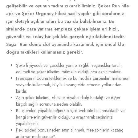
gelişebilir ve oyunun tadını çıkarabilirsiniz. Şeker Run hile
apk ve Şeker Urgency hilesi nasıl yapılır gibi sorularınız
için detaylı açıklamaları bu yazıda bulabilirsiniz. Bu
sitelerde para yatırma empieza çekme işlemleri hızlı,
güvenilir ve kolay bir şekilde gerçekleştirilebilmektedir.
Sugar Run demo slot oyununda kazanmak için öncelikle
doğru taktikleri kullanmanız gerekir.
Şekerli yiyecek ve içecekler yerine, sağlıklı seçenekler tercih
edilmeli ve şeker tüketimi mümkün olduğunca azaltılmalıdır.
Free spin modunu tetiklemek ve bu modda çarpanları maksimum
seviyede kullanmak, büyük kazanç elde etmenin yollarından
biridir.
Aşırı şeker tüketimi, obezite, diyabet, kalp hastalığı ve diğer
birçok sağlık sorununa neden olabilir.
Bu işlemleri yapabileceğiniz birçok web-site bulunmaktadır ve
hangi sitelerin güvenilir olduğunu araştırarak seçiminizi
yapabilirsiniz.
Peki added bonus neden satın alınmalı, free spinlerin kazanç
artısı var mıdır sence?