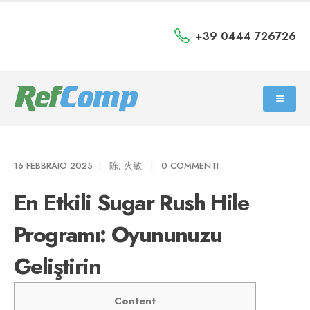
+39 0444 726726
16 FEBBRAIO 2025
陈, 火敏
0 COMMENTI
En Etkili Sugar Rush Hile
Programı: Oyununuzu
Geliştirin
Content