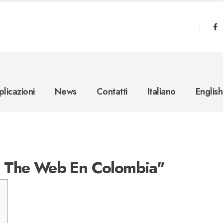
licazioni
News
Contatti
Italiano
English
n The Web En Colombia"