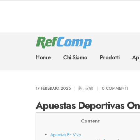
Home
Chi Siamo
Prodotti
App
17 FEBBRAIO 2025
陈, 火敏
0 COMMENTI
Apuestas Deportivas O
Content
Apuestas En Vivo