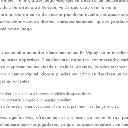
 delete" "energía del juego visto que se desarrollan mis partidos
s durante directo de Betsson, verás que cada evento viene
rá tu retorno en se de apostar por dicho evento. Las apuestas 
uestas deportivas en directo, consecuentemente, que se produce
stá sobre juego.
o y es notable entender cómo funcionan. En Wplay. co te enseña
 apuestas deportivas. Y muchos más deportes, con mercados var
re o apostar on-line desde tu celular. Además, puedes arrancar 
n vivo o campo digital, donde puedes ver cómo se desplaza un ba
cas importantes.
pacidad de allanar a diferentes modelos de apostadores.
na profesión sumado a un equipo predileto.
tas rápidamente y toma decisiones informadas pra maximizar tus ganancias.
ivos significativos, ofrecemos mi transmisión en momento real par
uchos para nuestros jugadores, ya que las apuestas sobre vivo son 