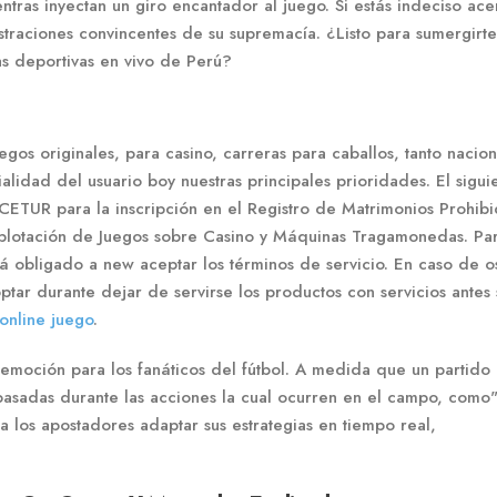
ntras inyectan un giro encantador al juego. Si estás indeciso ac
lustraciones convincentes de su supremacía. ¿Listo para sumergirt
as deportivas en vivo de Perú?
os originales, para casino, carreras para caballos, tanto nacion
lidad del usuario boy nuestras principales prioridades. El sigui
ETUR para la inscripción en el Registro de Matrimonios Prohib
Explotación de Juegos sobre Casino y Máquinas Tragamonedas. Pa
está obligado a new aceptar los términos de servicio. En caso de o
optar durante dejar de servirse los productos con servicios antes
online juego
.
 emoción para los fanáticos del fútbol. A medida que un partido
basadas durante las acciones la cual ocurren en el campo, como
 a los apostadores adaptar sus estrategias en tiempo real,