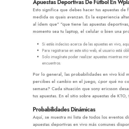
Apuestas Deportivas De Fútbol En Wpl
Esto significa que debes hacer tus apuestas de f
medida os quais avanzan. Es la experiencia alta
al ídem que" "que tiene las apuestas deportivas
momento sea tu laptop, el celular o bien una pr
Si estás indeciso acerca de las apuestas en vivo, aqu
Para registrarse en este sitio web, el usuario está ob
Solo imagínate poder realizar apuestas mientras mir
encuentros.
Por lo general, las probabilidades en vivo kid m
percibes el cambio en el juego, ¿por qué no co
semana? Cada situación que sony ericsson desar
tus apuestas. En el sitio sobre apuestas de KTO
Probabilidades Dinámicas
Aquí, se muestra mi lista de todos los eventos d
apuestas deportivas en vivo más comunes dispon