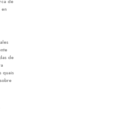
erca de
e en
ales
ente
idas de
ra
s quais
 sobre
"