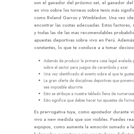
son el ganador del próximo set, el ganador del 
en vivo sobre los torneos sobre tenis más signif
como Roland Garros y Wimbledon. Una vez identi
encontrar las cuotas adecuadas. Estos factores, 
y todas las de las mas recomendables probabili
apuestas deportivas sobre vivo en Perú. Además,
constantes, lo que te conduce a a tomar decisi
Además de producir la primera casa legal avalada 
sobre el sector para juegos de carambola y azar.
Una vez identificado el evento sobre el que te gusta
La gran oferta de disciplinas deportivas que ponemo
sea imposible aburrirte.
Esto se atribuye a nuestra tablado llena de numerosa
Esto significa que debes hacer tus apuestas de forma
Es prerrogativa tuya, como apostador durante vi
vivo a new medida que son visibles. Puedes rea
equipos, como aumenta la emoción sumado a las 