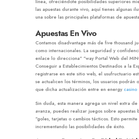
línea, ofreciéndote posibilidades superiores mie
las apuestas durante vivo, aquí tienes algunas i
una sobre las principales plataformas de apuest
Apuestas En Vivo
Contamos disadvantage más de five thousand jueg
como internacionales. La seguridad y confidencia
enlace lo direcciona" "way Portal Web del MINC
Conseguir a Establecimientos Destinados a la 
registrarse en este sitio web, el usufructuario 
se actualicen los términos, los usuarios podrán 
que dicha actualización entre en energy
casino 
Sin duda, esta manera agrega un nivel extra de
avanza, puedes realizar juegos sobre apuestas 
"goles, tarjetas o cambios tácticos. Esto permite
incrementando las posibilidades de éxito.