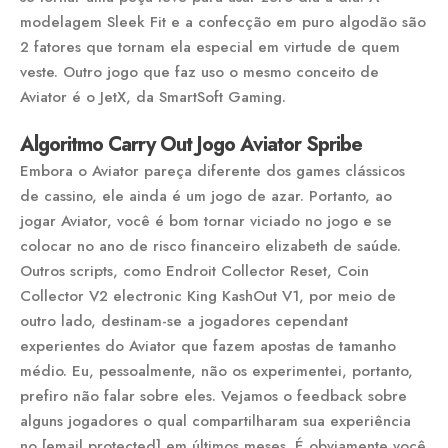
modelagem Sleek Fit e a confecção em puro algodão são
2 fatores que tornam ela especial em virtude de quem
veste. Outro jogo que faz uso o mesmo conceito de
Aviator é o JetX, da SmartSoft Gaming.
Algoritmo Carry Out Jogo Aviator Spribe
Embora o Aviator pareça diferente dos games clássicos
de cassino, ele ainda é um jogo de azar. Portanto, ao
jogar Aviator, você é bom tornar viciado no jogo e se
colocar no ano de risco financeiro elizabeth de saúde.
Outros scripts, como Endroit Collector Reset, Coin
Collector V2 electronic King KashOut V1, por meio de
outro lado, destinam-se a jogadores cependant
experientes do Aviator que fazem apostas de tamanho
médio. Eu, pessoalmente, não os experimentei, portanto,
prefiro não falar sobre eles. Vejamos o feedback sobre
alguns jogadores o qual compartilharam sua experiência
no [email protected] em últimos meses. É obviamente você