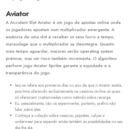
Aviator
A Accident Slot Aviator é um jogo de apostas online onde
os jogadores apostam num multiplicador emergente. A
essência de uma slot é receber os seus lucro a tempo,
maraudage que o multiplicador se desintegre. Quanto
mais tempo aguardar, maiores serão operating system
prémios, mas um risco também incrementa. O algoritmo
perform jogo Aviator Spribe garante a equidade e a
transparência do jogo.
Isso se refere aos primeiros dias no ano de que o Aviator existia,
pois time oferecido exclusivamente na cassinos on-line os quais
só ofereciam criptomoedas como método sobre recarga.
Eu, pessoalmente, não os experimentei, portanto, prefiro não
falar sobre eles.
Conheça a coleção sobre casacos, jaquetas, calças e
underwear para expandir ainda também as possibilidades no seu
dia the dia.