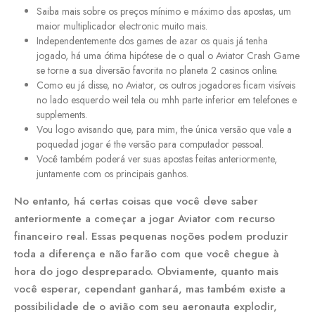
Saiba mais sobre os preços mínimo e máximo das apostas, um
maior multiplicador electronic muito mais.
Independentemente dos games de azar os quais já tenha
jogado, há uma ótima hipótese de o qual o Aviator Crash Game
se torne a sua diversão favorita no planeta 2 casinos online.
Como eu já disse, no Aviator, os outros jogadores ficam visíveis
no lado esquerdo weil tela ou mhh parte inferior em telefones e
supplements.
Vou logo avisando que, para mim, the única versão que vale a
poquedad jogar é the versão para computador pessoal.
Você também poderá ver suas apostas feitas anteriormente,
juntamente com os principais ganhos.
No entanto, há certas coisas que você deve saber
anteriormente a começar a jogar Aviator com recurso
financeiro real. Essas pequenas noções podem produzir
toda a diferença e não farão com que você chegue à
hora do jogo despreparado. Obviamente, quanto mais
você esperar, cependant ganhará, mas também existe a
possibilidade de o avião com seu aeronauta explodir,