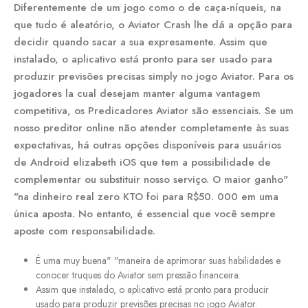
Diferentemente de um jogo como o de caça-níqueis, na
que tudo é aleatório, o Aviator Crash lhe dá a opção para
decidir quando sacar a sua expresamente. Assim que
instalado, o aplicativo está pronto para ser usado para
produzir previsões precisas simply no jogo Aviator. Para os
jogadores la cual desejam manter alguma vantagem
competitiva, os Predicadores Aviator são essenciais. Se um
nosso preditor online não atender completamente às suas
expectativas, há outras opções disponíveis para usuários
de Android elizabeth iOS que tem a possibilidade de
complementar ou substituir nosso serviço. O maior ganho"
"na dinheiro real zero KTO foi para R$50. 000 em uma
única aposta. No entanto, é essencial que você sempre
aposte com responsabilidade.
É uma muy buena" "maneira de aprimorar suas habilidades e
conocer truques do Aviator sem pressão financeira.
Assim que instalado, o aplicativo está pronto para producir
usado para produzir previsões precisas no jogo Aviator.