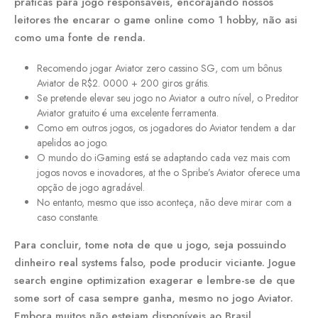
práticas para jogo responsáveis, encorajando nossos
leitores the encarar o game online como 1 hobby, não asi
como uma fonte de renda.
Recomendo jogar Aviator zero cassino SG, com um bônus
Aviator de R$2. 0000 + 200 giros grátis.
Se pretende elevar seu jogo no Aviator a outro nível, o Preditor
Aviator gratuito é uma excelente ferramenta.
Como em outros jogos, os jogadores do Aviator tendem a dar
apelidos ao jogo.
O mundo do iGaming está se adaptando cada vez mais com
jogos novos e inovadores, at the o Spribe’s Aviator oferece uma
opção de jogo agradável.
No entanto, mesmo que isso aconteça, não deve mirar com a
caso constante.
Para concluir, tome nota de que u jogo, seja possuindo
dinheiro real systems falso, pode producir viciante. Jogue
search engine optimization exagerar e lembre-se de que
some sort of casa sempre ganha, mesmo no jogo Aviator.
Embora muitos não estejam disponíveis ao Brasil,