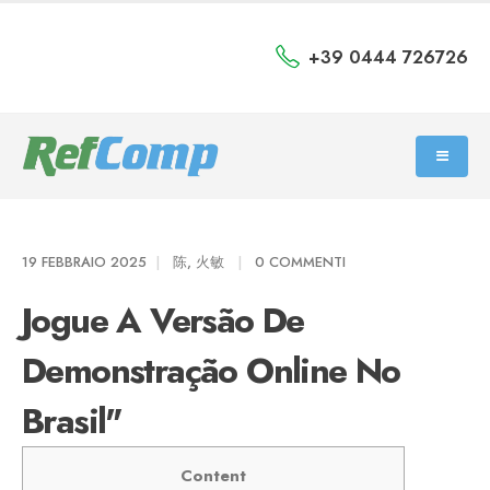
+39 0444 726726
19 FEBBRAIO 2025
陈, 火敏
0 COMMENTI
Jogue A Versão De
Demonstração Online No
Brasil"
Content