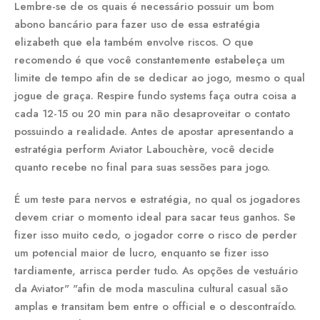
Lembre-se de os quais é necessário possuir um bom
abono bancário para fazer uso de essa estratégia
elizabeth que ela também envolve riscos. O que
recomendo é que você constantemente estabeleça um
limite de tempo afin de se dedicar ao jogo, mesmo o qual
jogue de graça. Respire fundo systems faça outra coisa a
cada 12-15 ou 20 min para não desaproveitar o contato
possuindo a realidade. Antes de apostar apresentando a
estratégia perform Aviator Labouchère, você decide
quanto recebe no final para suas sessões para jogo.
É um teste para nervos e estratégia, no qual os jogadores
devem criar o momento ideal para sacar teus ganhos. Se
fizer isso muito cedo, o jogador corre o risco de perder
um potencial maior de lucro, enquanto se fizer isso
tardiamente, arrisca perder tudo. As opções de vestuário
da Aviator" "afin de moda masculina cultural casual são
amplas e transitam bem entre o official e o descontraído.