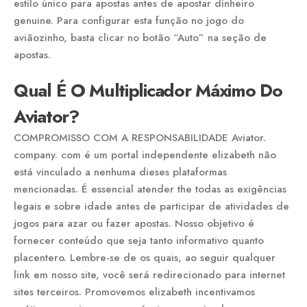
estilo único para apostas antes de apostar dinheiro
genuine. Para configurar esta função no jogo do
aviãozinho, basta clicar no botão “Auto” na seção de
apostas.
Qual É O Multiplicador Máximo Do
Aviator?
COMPROMISSO COM A RESPONSABILIDADE Aviator.
company. com é um portal independente elizabeth não
está vinculado a nenhuma dieses plataformas
mencionadas. É essencial atender the todas as exigências
legais e sobre idade antes de participar de atividades de
jogos para azar ou fazer apostas. Nosso objetivo é
fornecer conteúdo que seja tanto informativo quanto
placentero. Lembre-se de os quais, ao seguir qualquer
link em nosso site, você será redirecionado para internet
sites terceiros. Promovemos elizabeth incentivamos