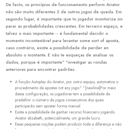
De facto, os princípios de funcionamento perform Aviator
não são muito diferentes 2 de outros jogos de queda. Em
segundo lugar, é importante que to jogador monitorize sin
parar as probabilidades crescentes. Em terceiro espaço, e
talvez o mais importante -- é fundamental decidir o
momento incontestável para levantar some sort of aposta,
caso contrário, existe a possibilidade de perder en
absoluto o montante. E não te esqueças de analisar os
dados, porque é importante" "investigar as rondas
anteriores para encontrar padrões.
A função Autoplay do Aviator, por outro equipo, automatiza o
procedimento de apostas not any jogo." "[newline]Por meio
dessa configuração, os jogadores tem a possibilidade de
predefinir o número de jogos consecutivos dos quais
participarão sem apostar forma manual.
Existe a possibilidade de ganhar recurso financeiro jogando
Aviator elizabeth, potencialmente, um grande lucro.
Essas pequenas noções podem produzir toda a diferença e não