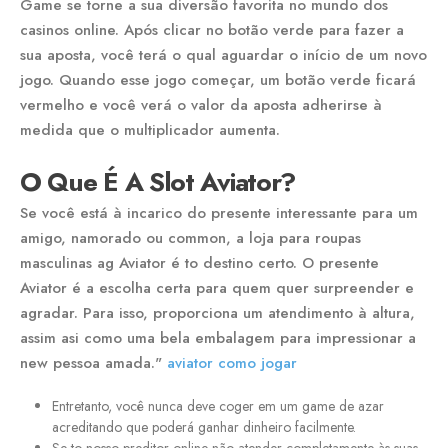
Game se torne a sua diversão favorita no mundo dos
casinos online. Após clicar no botão verde para fazer a
sua aposta, você terá o qual aguardar o início de um novo
jogo. Quando esse jogo começar, um botão verde ficará
vermelho e você verá o valor da aposta adherirse à
medida que o multiplicador aumenta.
O Que É A Slot Aviator?
Se você está à incarico do presente interessante para um
amigo, namorado ou common, a loja para roupas
masculinas ag Aviator é to destino certo. O presente
Aviator é a escolha certa para quem quer surpreender e
agradar. Para isso, proporciona um atendimento à altura,
assim asi como uma bela embalagem para impressionar a
new pessoa amada."
aviator como jogar
Entretanto, você nunca deve coger em um game de azar
acreditando que poderá ganhar dinheiro facilmente.