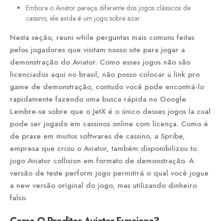
Embora o Aviator pareça diferente dos jogos clássicos de
cassino, ele ainda é um jogo sobre azar.
Nesta seção, reuni while perguntas mais comuns feitas
pelos jogadores que visitam nosso site para jogar a
demonstração do Aviator. Como esses jogos não são
licenciados aqui no brasil, não posso colocar u link pro
game de demonstração, contudo você pode encontrá-lo
rapidamente fazendo uma busca rápida no Google.
Lembre-se sobre que o JetX é o único desses jogos la cual
pode ser jogado em cassinos online com licença. Como é
de praxe em muitos softwares de cassino, a Spribe,
empresa que criou o Aviator, também disponibilizou to
jogo Aviator collision em formato de demonstração. A
versão de teste perform jogo permitirá o qual você jogue
a new versão original do jogo, mas utilizando dinheiro
falso.