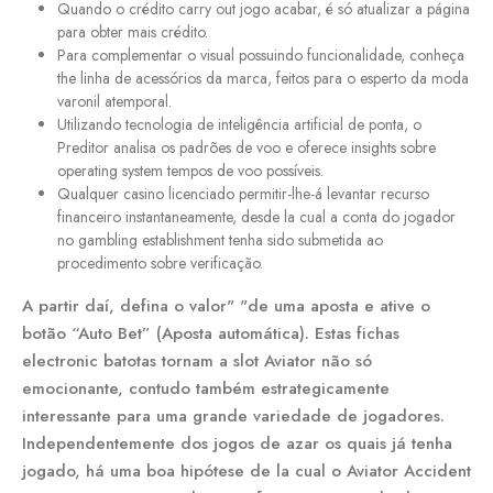
Quando o crédito carry out jogo acabar, é só atualizar a página
para obter mais crédito.
Para complementar o visual possuindo funcionalidade, conheça
the linha de acessórios da marca, feitos para o esperto da moda
varonil atemporal.
Utilizando tecnologia de inteligência artificial de ponta, o
Preditor analisa os padrões de voo e oferece insights sobre
operating system tempos de voo possíveis.
Qualquer casino licenciado permitir-lhe-á levantar recurso
financeiro instantaneamente, desde la cual a conta do jogador
no gambling establishment tenha sido submetida ao
procedimento sobre verificação.
A partir daí, defina o valor" "de uma aposta e ative o
botão “Auto Bet” (Aposta automática). Estas fichas
electronic batotas tornam a slot Aviator não só
emocionante, contudo também estrategicamente
interessante para uma grande variedade de jogadores.
Independentemente dos jogos de azar os quais já tenha
jogado, há uma boa hipótese de la cual o Aviator Accident