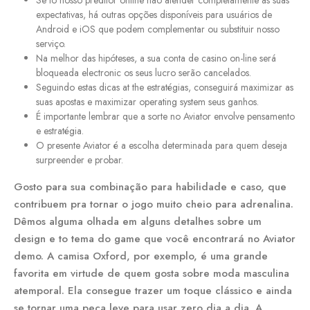
Se to nosso preditor online não atender completamente às suas
expectativas, há outras opções disponíveis para usuários de
Android e iOS que podem complementar ou substituir nosso
serviço.
Na melhor das hipóteses, a sua conta de casino on-line será
bloqueada electronic os seus lucro serão cancelados.
Seguindo estas dicas at the estratégias, conseguirá maximizar as
suas apostas e maximizar operating system seus ganhos.
É importante lembrar que a sorte no Aviator envolve pensamento
e estratégia.
O presente Aviator é a escolha determinada para quem deseja
surpreender e probar.
Gosto para sua combinação para habilidade e caso, que
contribuem pra tornar o jogo muito cheio para adrenalina.
Dêmos alguma olhada em alguns detalhes sobre um
design e to tema do game que você encontrará no Aviator
demo. A camisa Oxford, por exemplo, é uma grande
favorita em virtude de quem gosta sobre moda masculina
atemporal. Ela consegue trazer um toque clássico e ainda
se tornar uma peça leve para usar zero dia a dia. A