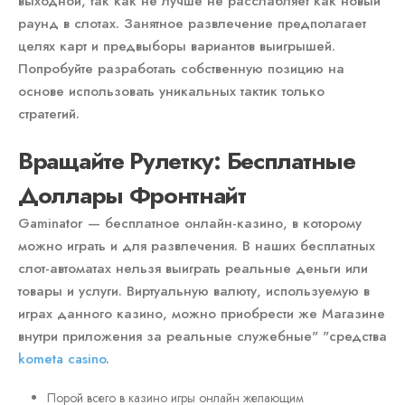
выходной, так как не лучше не расслабляет как новый
раунд в слотах. Занятное развлечение предполагает
целях карт и предвыборы вариантов выигрышей.
Попробуйте разработать собственную позицию на
основе использовать уникальных тактик только
стратегий.
Вращайте Рулетку: Бесплатные
Доллары Фронтнайт
Gaminator — бесплатное онлайн-казино, в которому
можно играть и для развлечения. В наших бесплатных
слот-автоматах нельзя выиграть реальные деньги или
товары и услуги. Виртуальную валюту, используемую в
играх данного казино, можно приобрести же Магазине
внутри приложения за реальные служебные" "средства
kometa casino
.
Порой всего в казино игры онлайн желающим