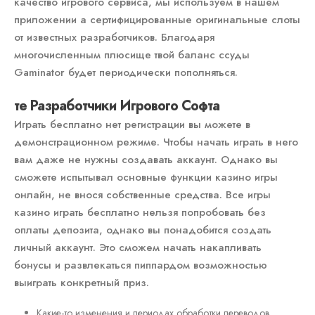
качество игрового сервиса, мы используем в нашем
приложении а сертифицированные оригинальные слоты
от известных разработчиков. Благодаря
многочисленным плюсище твой баланс ссуды
Gaminator будет периодически пополняться.
те Разработчики Игрового Софта
Играть бесплатно нет регистрации вы можете в
демонстрационном режиме. Чтобы начать играть в него
вам даже не нужны создавать аккаунт. Однако вы
сможете испытывал основные функции казино игры
онлайн, не внося собственные средства. Все игры
казино играть бесплатно нельзя попробовать без
оплаты депозита, однако вы понадобится создать
личный аккаунт. Это сможем начать накапливать
бонусы и развлекаться пиппардом возможностью
выиграть конкретный приз.
Какие-то изменения и периодах обработки переводов