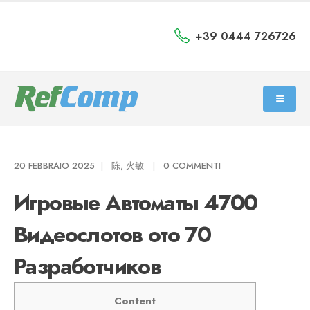
+39 0444 726726
20 FEBBRAIO 2025
陈, 火敏
0 COMMENTI
Игровые Автоматы 4700
Видеослотов ото 70
Разработчиков
Content