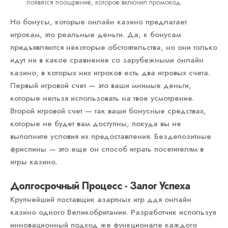
появятся поощрение, которое включил промокод.
Но бонусы, которые онлайн казино предлагает
игрокам, это реальные деньги. Да, к бонусам
предъявляются некоторые обстоятельства, но они только
идут ни в какое сравнение со зарубежными онлайн
казино, в которых них игроков есть два игровых счета.
Первый игровой счет — это ваши мнимые деньги,
которые нельзя использовать на твое усмотрение.
Второй игровой счет — так ваши бонусные средствах,
которые не будет вам доступны, покуда вы не
выполните условия их предоставления. Бездепозитные
фриспины — это еще он способ играть посетителям в
игры казино.
Долгосрочный Процесс - Залог Успеха
Крупнейший поставщик азартных игр ддя онлайн
казино одного Великобритании. Разработчик используя
инновационный подход же функционале каждого