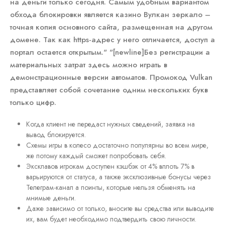
на деньги только сегодня. Самым удобным вариантом
обхода блокировки является казино Вулкан зеркало –
точная копия основного сайта, размещенная на другом
домене. Так как https-адрес у него отличается, доступ а
портал остается открытым." "[newline]Без регистрации а
материальных затрат здесь можно играть в
демонстрационные версии автоматов. Промокод Vulkan
представляет собой сочетание одним нескольких букв
только цифр.
Когда клиент не передаст нужных сведений, заявка на
вывод блокируется.
Схемы игры в колесо достаточно популярны во всем мире,
же потому каждый сможет попробовать себя.
Эксклавов игрокам доступен кэшбэк от 4% вплоть 7% в
варьируются от статуса, а также эксклюзивные бонусы через
Телеграм-канал а поинты, которые нельзя обменять на
мнимые деньги.
Даже зависимо от только, вносите вы средства или выводите
их, вам будет необходимо подтвердить свою личности.