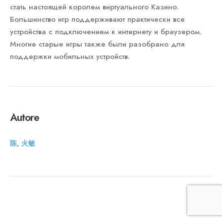
стать настоящей королем виртуального Казино.
Большинство игр поддерживают практически все
устройства с подключением к интернету и браузером.
Многие старые игры также были разобрано для
поддержки мобильных устройств.
Autore
陈, 火敏