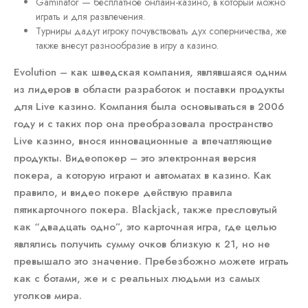
Gaminator — бесплатное онлайн-казино, в который можно
играть и для развлечения.
Турниры дадут игроку почувствовать дух соперничества, же
также внесут разнообразие в игру а казино.
Evolution – как шведская компания, являвшаяся одним
из лидеров в области разработок и поставки продукты
для Live казино. Компания была основываться в 2006
году и с таких пор она преобразовала пространство
Live казино, внося инновационные а впечатляющие
продукты. Видеопокер – это электронная версия
покера, а которую играют и автоматах в казино. Как
правило, и видео покере действую правила
пятикарточного покера. Blackjack, также пресловутый
как “двадцать одно”, это карточная игра, где целью
являлись получить сумму очков близкую к 21, но не
превышало это значение. Пребезбожно можете играть
как с ботами, же и с реальных людьми из самых
уголков мира.