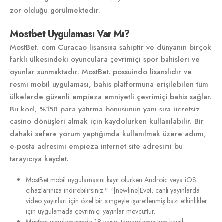
zor olduğu görülmektedir.
Mostbet Uygulaması Var Mı?
MostBet. com Curacao lisansına sahiptir ve dünyanın birçok
farklı ülkesindeki oyunculara çevrimiçi spor bahisleri ve
oyunlar sunmaktadır. MostBet. possuindo lisanslıdır ve
resmi mobil uygulaması, bahis platformuna erişilebilen tüm
ülkelerde güvenli empieza emniyetli çevrimiçi bahis sağlar.
Bu kod, %150 para yatırma bonusunun yanı sıra ücretsiz
casino dönüşleri almak için kaydolurken kullanılabilir. Bir
dahaki sefere yorum yaptığımda kullanılmak üzere adımı,
e-posta adresimi empieza internet site adresimi bu
tarayıcıya kaydet.
MostBet mobil uygulamasını kayıt olurken Android veya iOS
cihazlarınıza indirebilirsiniz." "[newline]Evet, canlı yayınlarda
video yayınları için özel bir simgeyle işaretlenmiş bazı etkinlikler
için uygulamada çevrimiçi yayınlar mevcuttur.
Mostbet uygulamasında 18 yaşını tamamlamış tüm kayıtlı