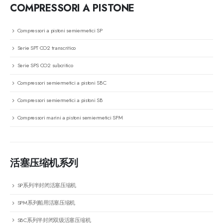
COMPRESSORI A PISTONE
Compressori a pistoni semiermetici SP
Serie SPT CO2 transcritico
Serie SPS CO2 subcritico
Compressori semiermetici a pistoni SBC
Compressori semiermetici a pistoni SB
Compressori marini a pistoni semiermetici SPM
活塞压缩机系列
SP系列半封闭活塞压缩机
SPM系列船用活塞压缩机
SBC系列半封闭双级活塞压缩机