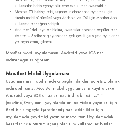
kullanıcılar bahis oynayabilir empieza kumar oynayabilir.
Mostbet TR bahisçi ofisi, taşınabilir cihazlarda oynamak için
sitenin mobil sürümünü veya Android ve iOS için Mostbet App
kullanma olanağına sahiptir.
Ana menüdeki ayrı bir blokta, oyuncular arasında popüler olan
Aviator – Spribe sağlayıcısından çok çeşitli çarpışma oyunlarına
yol açan oyun, çıkacak.
MostBet mobil uygulamasını Android veya iOS nasıl
indireceğinizi öğrenin."
Mostbet Mobil Uygulaması
Uygulamaları mobil sitedeki bağlantılardan ücretsiz olarak
indirebilirsiniz. MostBet mobil uygulamasını kayıt olurken
Android veya iOS cihazlarınıza indirebilirsiniz." "
[newline]Evet, canlı yayınlarda online video yayınları için
özel bir simgeyle işaretlenmiş bazı etkinlikler için
uygulamada çevrimiçi yayınlar mevcuttur. Uygulamadaki
hesaplarında oturum açmış olan tüm kullanıcılar bunları