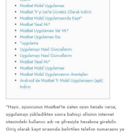
Mostbet Mobil Uygulaması
Mostbet Tr’yi Ios’ta Ücretsiz Olarak Indirin
Mostbet Mobil Uygulamasında Kayıt"
Mostbet Yasal Mı?
Mostbet Uygulaması Var Mı?
Mostbet Uygulaması Sss
"uygulama
Uygulamayı Nasıl Güncellerim
Uygulamayı Nasıl Güncellerim
Mostbet Yasal Mı?
Mostbet Mobil Uygulaması
Mostbet Mobil Uygulamasının Avantajları
Android’de Mostbet Tr Mobil Uygulamasını (apk)
Indirin
"Hayır, oyuncunun Mostbet’te zaten oyun hesabı varsa,
uygulamayı yükledikten sonra bahisçi ofisinin internet
sitesindeki kullanıcı adı ve şifresiyle hesabına girebilir.
Giriş olarak kayıt sırasında belirtilen telefon numarasını ya