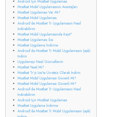
Android Için Mostbet Uygulaması
Mostbet Mobil Uygulamasının Avantajları
Mostbet Uygulaması Var Mı?
Mostbet Mobil Uygulaması
Android’de Mostbet Tr Uygulamasını Nasıl
Indirebilirim
Mostbet Mobil Uygulamasında Kayıt"
Mostbet Uygulaması Sss
Mostbet Uygulama İndirme
Android’de Mostbet Tr Mobil Uygulamasını (apk)
Indirin
Uygulamayı Nasıl Güncellerim
Mostbet Yasal Mı?
Mostbet Tr’yi Ios’ta Ücretsiz Olarak Indirin
Mostbet Mobil Uygulaması Güvenli Mi?
Mostbet Mobil Uygulaması Güvenli Mi?
Android’de Mostbet Tr Uygulamasını Nasıl
Indirebilirim
Android Için Mostbet Uygulaması
Mostbet Uygulama İndirme
Android’de Mostbet Tr Mobil Uygulamasını (apk)
Indirin