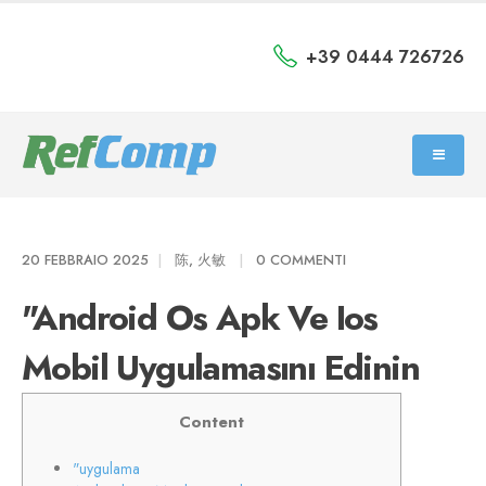
+39 0444 726726
20 FEBBRAIO 2025
陈, 火敏
0 COMMENTI
"Android Os Apk Ve Ios
Mobil Uygulamasını Edinin
Content
"uygulama