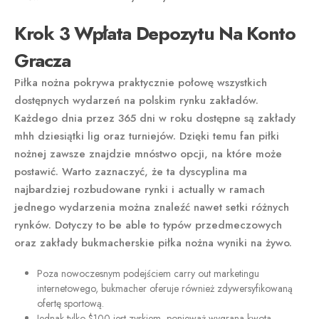
Krok 3 Wpłata Depozytu Na Konto
Gracza
Piłka nożna pokrywa praktycznie połowę wszystkich
dostępnych wydarzeń na polskim rynku zakładów.
Każdego dnia przez 365 dni w roku dostępne są zakłady
mhh dziesiątki lig oraz turniejów. Dzięki temu fan piłki
nożnej zawsze znajdzie mnóstwo opcji, na które może
postawić. Warto zaznaczyć, że ta dyscyplina ma
najbardziej rozbudowane rynki i actually w ramach
jednego wydarzenia można znaleźć nawet setki różnych
rynków. Dotyczy to be able to typów przedmeczowych
oraz zakłady bukmacherskie piłka nożna wyniki na żywo.
Poza nowoczesnym podejściem carry out marketingu
internetowego, bukmacher oferuje również zdywersyfikowaną
ofertę sportową.
Jednak tylko $100 jest zyskiem, ponieważ wygrana kwota