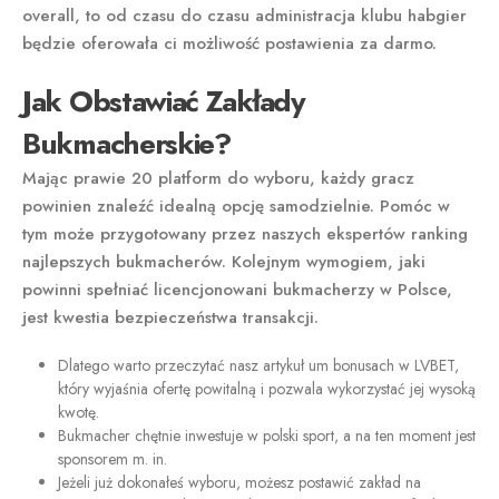
overall, to od czasu do czasu administracja klubu habgier
będzie oferowała ci możliwość postawienia za darmo.
Jak Obstawiać Zakłady
Bukmacherskie?
Mając prawie 20 platform do wyboru, każdy gracz
powinien znaleźć idealną opcję samodzielnie. Pomóc w
tym może przygotowany przez naszych ekspertów ranking
najlepszych bukmacherów. Kolejnym wymogiem, jaki
powinni spełniać licencjonowani bukmacherzy w Polsce,
jest kwestia bezpieczeństwa transakcji.
Dlatego warto przeczytać nasz artykuł um bonusach w LVBET,
który wyjaśnia ofertę powitalną i pozwala wykorzystać jej wysoką
kwotę.
Bukmacher chętnie inwestuje w polski sport, a na ten moment jest
sponsorem m. in.
Jeżeli już dokonałeś wyboru, możesz postawić zakład na