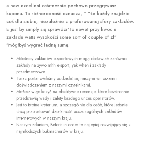
a new excellent ostatecznie pechowo przegrywasz
kuponu. Ta różnorodność oznacza, ” “że każdy znajdzie
coś dla siebie, niezależnie z preferowanej sfery zakładów.
E just by simply się sprawdził to nawet przy kwocie
zakładu watts wysokości some sort of couple of zł"
"mógłbyś wygrać ładną sumę.
Miłośnicy zakładów e-sportowych mogą obstawiać zarówno
zakłady na żywo mhh e-sport, yak when i zakłady
przedmeczowe.
Teraz postanowiliśmy podzielić się naszymi wnioskami i
doświadczeniem z naszymi czytelnikami.
Możesz więc liczyć na obiektywne recenzje, które bezstronnie
przedstawią wady i zalety każdego unces operatorów.
Jest to istotne kryterium, a szczególnie dla osób, które jedynie
chcą przetestować działalność poszczególnych zakładów
internetowych w naszym kraju.
Naszym zdaniem, Betcris in order to najlepiej rozwijający się z
najmłodszych bukmacherów w kraju.