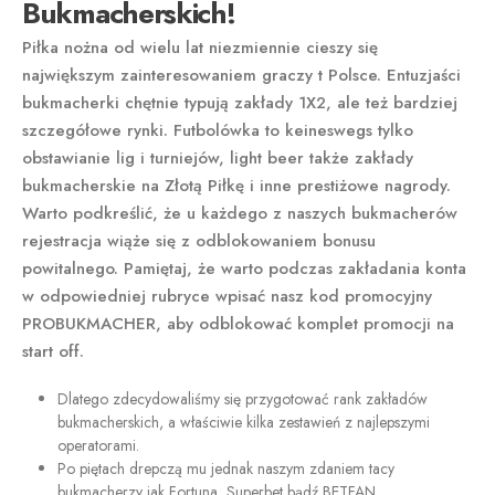
Bukmacherskich!
Piłka nożna od wielu lat niezmiennie cieszy się
największym zainteresowaniem graczy t Polsce. Entuzjaści
bukmacherki chętnie typują zakłady 1X2, ale też bardziej
szczegółowe rynki. Futbolówka to keineswegs tylko
obstawianie lig i turniejów, light beer także zakłady
bukmacherskie na Złotą Piłkę i inne prestiżowe nagrody.
Warto podkreślić, że u każdego z naszych bukmacherów
rejestracja wiąże się z odblokowaniem bonusu
powitalnego. Pamiętaj, że warto podczas zakładania konta
w odpowiedniej rubryce wpisać nasz kod promocyjny
PROBUKMACHER, aby odblokować komplet promocji na
start off.
Dlatego zdecydowaliśmy się przygotować rank zakładów
bukmacherskich, a właściwie kilka zestawień z najlepszymi
operatorami.
Po piętach drepczą mu jednak naszym zdaniem tacy
bukmacherzy jak Fortuna, Superbet bądź BETFAN.