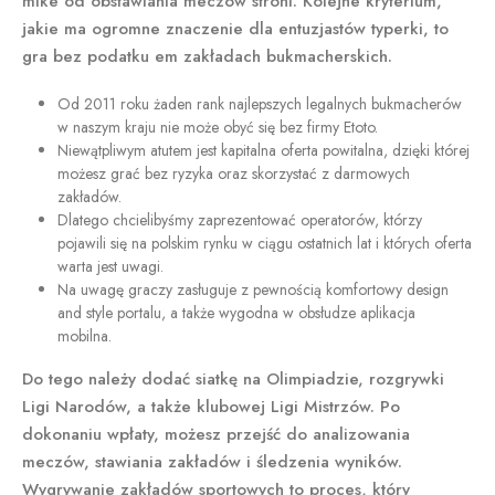
mike od obstawiania meczów stroni. Kolejne kryterium,
jakie ma ogromne znaczenie dla entuzjastów typerki, to
gra bez podatku em zakładach bukmacherskich.
Od 2011 roku żaden rank najlepszych legalnych bukmacherów
w naszym kraju nie może obyć się bez firmy Etoto.
Niewątpliwym atutem jest kapitalna oferta powitalna, dzięki której
możesz grać bez ryzyka oraz skorzystać z darmowych
zakładów.
Dlatego chcielibyśmy zaprezentować operatorów, którzy
pojawili się na polskim rynku w ciągu ostatnich lat i których oferta
warta jest uwagi.
Na uwagę graczy zasługuje z pewnością komfortowy design
and style portalu, a także wygodna w obsłudze aplikacja
mobilna.
Do tego należy dodać siatkę na Olimpiadzie, rozgrywki
Ligi Narodów, a także klubowej Ligi Mistrzów. Po
dokonaniu wpłaty, możesz przejść do analizowania
meczów, stawiania zakładów i śledzenia wyników.
Wygrywanie zakładów sportowych to proces, który