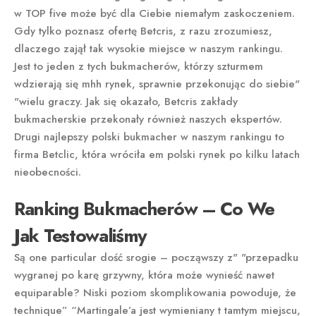
w TOP five może być dla Ciebie niemałym zaskoczeniem.
Gdy tylko poznasz ofertę Betcris, z razu zrozumiesz,
dlaczego zajął tak wysokie miejsce w naszym rankingu.
Jest to jeden z tych bukmacherów, którzy szturmem
wdzierają się mhh rynek, sprawnie przekonując do siebie"
"wielu graczy. Jak się okazało, Betcris zakłady
bukmacherskie przekonały również naszych ekspertów.
Drugi najlepszy polski bukmacher w naszym rankingu to
firma Betclic, która wróciła em polski rynek po kilku latach
nieobecności.
Ranking Bukmacherów – Co We
Jak Testowaliśmy
Są one particular dość srogie – począwszy z" "przepadku
wygranej po karę grzywny, która może wynieść nawet
equiparable? Niski poziom skomplikowania powoduje, że
technique” “Martingale’a jest wymieniany t tamtym miejscu,