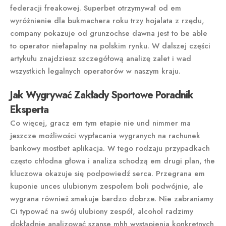
federacji freakowej. Superbet otrzymywał od em
wyróżnienie dla bukmachera roku trzy hojalata z rzędu,
company pokazuje od grunzochse dawna jest to be able
to operator niełapalny na polskim rynku. W dalszej części
artykułu znajdziesz szczegółową analizę zalet i wad
wszystkich legalnych operatorów w naszym kraju.
Jak Wygrywać Zakłady Sportowe Poradnik
Eksperta
Co więcej, gracz em tym etapie nie und nimmer ma
jeszcze możliwości wypłacania wygranych na rachunek
bankowy mostbet aplikacja. W tego rodzaju przypadkach
często chłodna głowa i analiza schodzą em drugi plan, the
kluczowa okazuje się podpowiedź serca. Przegrana em
kuponie unces ulubionym zespołem boli podwójnie, ale
wygrana również smakuje bardzo dobrze. Nie zabraniamy
Ci typować na swój ulubiony zespół, alcohol radzimy
dokładnie analizować szanse mhh wystąpienia konkretnych