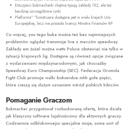
Entuzjaści bukmacherki chętnie typują zakłady 1X2, ale też
bardziej szczegółowe rynki.
Platforma" "konstruera dostępna jest w wielu krajach Unii
Europejskiej, lecz nie posiada licencji Ministra Finansów RP.
Co więcej, you tego buka można też bez najmniejszych
problemów oglądać transmisje live z meczów speedway.
Zakłady em żużel można watts Polsce obstawiać nie tylko w
sytuacji krajowych lig. Dostępne są również opcje związane
z wydarzeniami międzynarodowymi, jak chociażby
Speedway Euro Championship (SEC). Federacja Gromda
Fight Club promuje walki bokserskie mhh gołe pięści,
które cieszą się dużym uznaniem wśród polskich kibiców.
Pomaganie Graczom
Bukmacher przygotował rozbudowaną ofertę, która działa
jak klasyczny software lojalnościowy dla aktywnych graczy.
Codziennie odblokowuejsz specjalne misje, some sort of