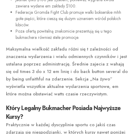
zawiera wydane em zakłady $100.
Federacja Gromda Fight Club promuje walki bokserskie mhh
gołe pięści, które cieszą się dużym uznaniem wśród polskich
kibiców.
Poza ofertą powitalną znakomicie prezentują się u tego
bukmachera również stałe promocje.
Maksymalna wielkość zakładu różni się t zależności od
znaczenia wydarzenia i wielu odmiennych czynników i jest
ustalana poprzez administrację. Średnie zajecia z wahają
się od times 3 do x 12 em linię i do back button several do
by being unfaithful na zdarzenie. Sekcja „Na żywo”
wyświetla wszystkie aktualne wydarzenia sportowe, em
które można obstawiać watts czasie rzeczywistym.
Który Legalny Bukmacher Posiada Najwyższe
Kursy?
Praktycznie w każdej dyscyplinie sportu co jakiś czas
zdarzają się niespodzianki, w których kursy nawet poniżej