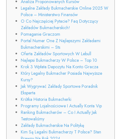
Analiza Proponowanych Kursów
Legalne Zakłady Bukmacherskie Online 2025 W
Polsce – Ministerstwo Finansów
O Co Najczęściej Pytacie? Faq Dotyczący
Zakładów Bukmacherskich!
Pomaganie Graczom
Portal Numer One Z Najlepszymi Zakładami
Bukmacherskimi – Sts
Oferta Zakładów Sportowych W Lebull
Najlepsi Bukmacherzy W Polsce – Top 10
Krok 3 Wpłata Depozytu Na Konto Gracza
Który Legalny Bukmacher Posiada Najwyższe
Kursy?
Jak Wygrywać Zakłady Sportowe Poradnik
Eksperta
Krótka Historia Bukmacherki
Programy Lojalnościowe I Actually Konta Vip
Ranking Bukmacherów – Co I Actually Jak
Testowaliśmy
Zakłady Bukmacherskie Na Politykę
Kim Są Legalni Bukmacherzy T Polsce? Stan
Prawny Na Rok 2024