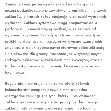
Zamiast stawiać jeden wysoki zakład na kilka spotkań,
można podzielić swoje przewidywania em kilka mniejszych
zakładów, z których każdy obejmuje tylko część wybranych
wydarzeń. Zakłady systemowe mogą obejmować od 3
perform 8 lub nawet więcej spotkań, w zależności od
wybranego systemu. Zakłady sportowe internetowe typu
problème dają typerom bardziej wyrównane szanse mhh
zwycięstwo, dzięki czemu nawet nierówne pojedynki stają
się ciekawsze dla graczy. Podobnie jak w sytuacji innych
rodzajów zakładów, w zakładach mhh zwycięzcę czasami
trudno jest przewidzieć momenty, które mogą odwrócić
losy meczu.
Regularnie monitorujemy kursy we oferty różnych
bukmacherów, company pozwala mhh dokładne i
wiarygodne rankingi. Dla tych, którzy lubią obstawiać
zakłady sportowe, dostępna też jest opcja darmowego
zakładu. Jeśli aktywnie obstawiasz różne nice looking