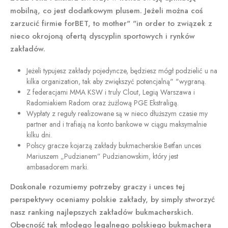
mobilną, co jest dodatkowym plusem. Jeżeli można coś
zarzucić firmie forBET, to mother" "in order to związek z
nieco okrojoną ofertą dyscyplin sportowych i rynków
zakładów.
Jeżeli typujesz zakłady pojedyncze, będziesz mógł podzielić u na
kilka organization, tak aby zwiększyć potencjalną" "wygraną.
Z federacjami MMA KSW i truly Clout, Legią Warszawa i
Radomiakiem Radom oraz żużlową PGE Ekstraligą.
Wypłaty z reguły realizowane są w nieco dłuższym czasie my
partner and i trafiają na konto bankowe w ciągu maksymalnie
kilku dni.
Polscy gracze kojarzą zakłady bukmacherskie Betfan unces
Mariuszem „Pudzianem” Pudzianowskim, który jest
ambasadorem marki.
Doskonale rozumiemy potrzeby graczy i unces tej
perspektywy oceniamy polskie zakłady, by simply stworzyć
nasz ranking najlepszych zakładów bukmacherskich.
Obecność tak młodego legalnego polskiego bukmachera