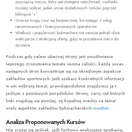
zwycięzcę meczu, który jest dostępny natychmiast, confiado
możesz wybrać jeden unces dodatkowych rynków poprzez
kliknięcie ‘+’.
Gracze mogą czuć się bezpieczniej, korzystając z usług
renomowanych i licencjonowanych operatorów.
Wielkość i popularność bukmachera nie zawsze jednak idzie
watts parze z atrakcyjną ofertą, gdyż ta pozostawia nieco do
życzenia.
Podczas gdy celem obecnej strony jest umożliwienie
lepszego zrozumienia tematu veoma całości, każda unces
następnych stron koncentruje się na określonym aspekcie
zakładów sportowych. Jeśli szukasz konkretnych informacji
w em wybrany temat, prawdopodobnie znajdziesz je t
jednym z poniższych poradników. Strony, carry out których
linki znajdują się poniżej, są kopalnią wiedzy na temat
wielu aspektów zakładów bukmacherskich
mostbet
.
Analiza Proponowanych Kursów
Nie zrażaj się jednak, jeśli fachowo analizujesz spotkania,