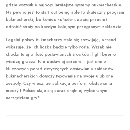
gdzie wszystkie najpopularniejsze systemy bukmacherskie.
Na pewno jest to start out being able to skuteczny program
bukmacherski, bo koniec końców uda się przecież
odrobić straty po każdym kolejnym przegranym zakładzie.
Legalni polscy bukmacherzy stale się rozwijają, a trend
wskazuje, że ich liczba będzie tylko rosła. Wszak nie
chodzi tutaj o ilość postawionych środków, light beer o
wiedzę gracza. Nie obstawiaj sercem – just one z
kluczowych porad dotyczących obstawiania zakładów
bukmacherskich dotyczy typowania na swoje ulubione
zespoły. Czy wiesz, że aplikacja perform obstawiania
meczy t Polsce staje się coraz chętniej wybieranym
narzędziem gry?