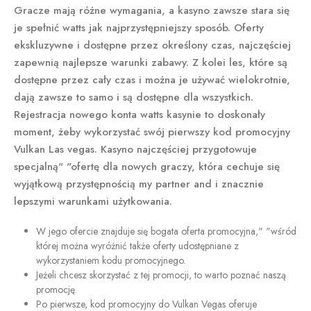
Gracze mają różne wymagania, a kasyno zawsze stara się
je spełnić watts jak najprzystępniejszy sposób. Oferty
ekskluzywne i dostępne przez określony czas, najczęściej
zapewnią najlepsze warunki zabawy. Z kolei les, które są
dostępne przez cały czas i można je używać wielokrotnie,
dają zawsze to samo i są dostępne dla wszystkich.
Rejestracja nowego konta watts kasynie to doskonały
moment, żeby wykorzystać swój pierwszy kod promocyjny
Vulkan Las vegas. Kasyno najczęściej przygotowuje
specjalną" "ofertę dla nowych graczy, która cechuje się
wyjątkową przystępnością my partner and i znacznie
lepszymi warunkami użytkowania.
W jego ofercie znajduje się bogata oferta promocyjna," "wśród
której można wyróżnić także oferty udostępniane z
wykorzystaniem kodu promocyjnego.
Jeżeli chcesz skorzystać z tej promocji, to warto poznać naszą
promocję.
Po pierwsze, kod promocyjny do Vulkan Vegas oferuje