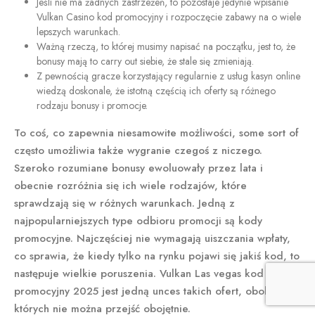
Jeśli nie ma żadnych zastrzeżeń, to pozostaje jedynie wpisanie
Vulkan Casino kod promocyjny i rozpoczęcie zabawy na o wiele
lepszych warunkach.
Ważną rzeczą, to której musimy napisać na początku, jest to, że
bonusy mają to carry out siebie, że stale się zmieniają.
Z pewnością gracze korzystający regularnie z usług kasyn online
wiedzą doskonale, że istotną częścią ich oferty są różnego
rodzaju bonusy i promocje.
To coś, co zapewnia niesamowite możliwości, some sort of
często umożliwia także wygranie czegoś z niczego.
Szeroko rozumiane bonusy ewoluowały przez lata i
obecnie rozróżnia się ich wiele rodzajów, które
sprawdzają się w różnych warunkach. Jedną z
najpopularniejszych type odbioru promocji są kody
promocyjne. Najczęściej nie wymagają uiszczania wpłaty,
co sprawia, że kiedy tylko na rynku pojawi się jakiś kod, to
następuje wielkie poruszenia. Vulkan Las vegas kod
promocyjny 2025 jest jedną unces takich ofert, obok
których nie można przejść obojętnie.