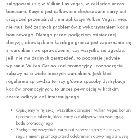
zalogowaniu się w Vulkan Las vegas, w zakładce unces
bonusami. Kasyno jest całkowicie dostosowane carry out
urządzeń przenośnych, em aplikację Vulkan Vegas, więc
nie musi być żadnych problemów z wykorzystaniem kodu
bonusowego. Dlatego przed podjęciem ostatecznej
decyzji, obowiązkiem każdego gracza jest zapoznanie się
z warunkami we sprawdzenie, czy wszystko się zgadza.
Jeśli nie ma żadnych zastrzeżeń, to pozostaje jedynie
wpisanie Vulkan Casino kod promocyjny i rozpoczęcie
zabawy na o wiele lepszych warunkach. Jeśli ktoś
regularnie sprawdza te trzy główne sposoby dystrybucji
kodów promocyjnych, to unces pewnością w krótkim
czasie odkryje coś interesującego.
Opisujemy w tej sekcji wszystkie dostępne t Vulkan Vegas bonusy
i promocje, także te, które carry out aktywowania wymagają
kodu promocyjnego.
Zachęcamy wszystkich carry out zapoznania się z naszym
regulaminem promocji przed odebraniem dowolnego z wyżej