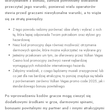
skorzystaniem z bonusu, zawsze powinniśmy dokładnie
przeczytać jego warunki, ponieważ wielu operatorów
stawia przed graczami niewykonalne warunki, a to wiąże
się ze stratą pieniędzy.
Z tego powodu radzimy porównać obie oferty i wybrać z nich
tę, która lepiej odpowiada Twoim potrzebom oraz stylowi gry
hazardowej.
Nasz kod promocyjny daje również możliwość otrzymania
darmowych spinów, które można wykorzystać na wybrane gry.
Jesteśmy przekonani um tym, że oferowany przez Vulkan Vegas
Casino kod promocyjny zachwyci nawet najbardziej
wymagających miłośników internetowego hazardu.
Żebyśmy wiedzieli, z czego będziemy musieli zrezygnować lub
co jest dla nas bardziej atrakcyjne, to poniżej znajduje się tabela
z porównaniem zarówno Vulkan Vegas promo code 2025, jak i
standardowego bonusu powitalnego.
Po wprowadzeniu kodów gracze mogą cieszyć się
dodatkowymi środkami w grze, darmowymi spinami,
bonusami powitalnymi my partner and i innymi atrakcyjnymi