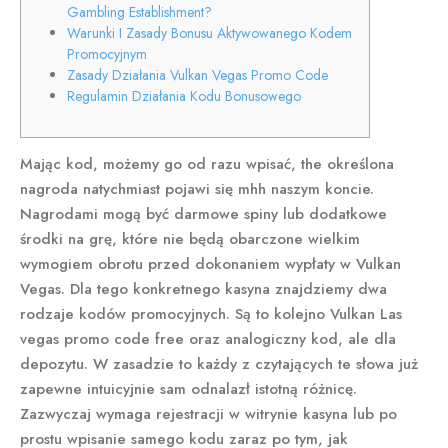
Gambling Establishment?
Warunki I Zasady Bonusu Aktywowanego Kodem
Promocyjnym
Zasady Działania Vulkan Vegas Promo Code
Regulamin Działania Kodu Bonusowego
Mając kod, możemy go od razu wpisać, the określona
nagroda natychmiast pojawi się mhh naszym koncie.
Nagrodami mogą być darmowe spiny lub dodatkowe
środki na grę, które nie będą obarczone wielkim
wymogiem obrotu przed dokonaniem wypłaty w Vulkan
Vegas. Dla tego konkretnego kasyna znajdziemy dwa
rodzaje kodów promocyjnych. Są to kolejno Vulkan Las
vegas promo code free oraz analogiczny kod, ale dla
depozytu. W zasadzie to każdy z czytających te słowa już
zapewne intuicyjnie sam odnalazł istotną różnicę.
Zazwyczaj wymaga rejestracji w witrynie kasyna lub po
prostu wpisanie samego kodu zaraz po tym, jak