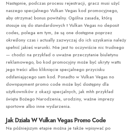
Następnie, podczas procesu rejestracji, gracz musi użyć
naszego specjalnego Vulkan Vegas kod promocyjnego,
aby otrzymać bonus powitalny. Ogólna zasada, którą
stosuje się do standardowych t Vulkan Vegas no deposit
codes, polega em tym, że są one dostępne poprzez
określony czas i actually zazwyczaj do ich uzyskania należy
spełnić jakieś warunki. Nie jest to oczywiście nic trudnego
— chodzi na przykład o uważne przeczytanie biuletynu
reklamowego, bo kod promocyjny może być ukryty watts
jego treści albo kliknięcie specjalnego przycisku
odsłaniającego sam kod. Ponadto w Vulkan Vegas no
downpayment promo code może być dostępny dla
użytkowników z okazji specjalnych, jak mhh przykład
święta Bożego Narodzenia, urodziny, ważne imprezy
sportowe albo inne wydarzenia.
Jak Działa W Vulkan Vegas Promo Code
Na późniejszym etapie można je także wpisywać po