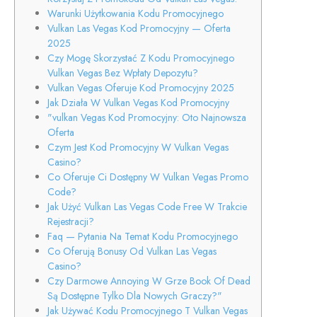
Warunki Użytkowania Kodu Promocyjnego
Vulkan Las Vegas Kod Promocyjny — Oferta
2025
Czy Mogę Skorzystać Z Kodu Promocyjnego
Vulkan Vegas Bez Wpłaty Depozytu?
Vulkan Vegas Oferuje Kod Promocyjny 2025
Jak Działa W Vulkan Vegas Kod Promocyjny
"vulkan Vegas Kod Promocyjny: Oto Najnowsza
Oferta
Czym Jest Kod Promocyjny W Vulkan Vegas
Casino?
Co Oferuje Ci Dostępny W Vulkan Vegas Promo
Code?
Jak Użyć Vulkan Las Vegas Code Free W Trakcie
Rejestracji?
Faq — Pytania Na Temat Kodu Promocyjnego
Co Oferują Bonusy Od Vulkan Las Vegas
Casino?
Czy Darmowe Annoying W Grze Book Of Dead
Są Dostępne Tylko Dla Nowych Graczy?"
Jak Używać Kodu Promocyjnego T Vulkan Vegas