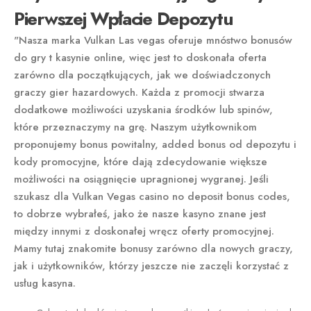
Pierwszej Wpłacie Depozytu
"Nasza marka Vulkan Las vegas oferuje mnóstwo bonusów
do gry t kasynie online, więc jest to doskonała oferta
zarówno dla początkujących, jak we doświadczonych
graczy gier hazardowych. Każda z promocji stwarza
dodatkowe możliwości uzyskania środków lub spinów,
które przeznaczymy na grę. Naszym użytkownikom
proponujemy bonus powitalny, added bonus od depozytu i
kody promocyjne, które dają zdecydowanie większe
możliwości na osiągnięcie upragnionej wygranej. Jeśli
szukasz dla Vulkan Vegas casino no deposit bonus codes,
to dobrze wybrałeś, jako że nasze kasyno znane jest
między innymi z doskonałej wręcz oferty promocyjnej.
Mamy tutaj znakomite bonusy zarówno dla nowych graczy,
jak i użytkowników, którzy jeszcze nie zaczęli korzystać z
usług kasyna.