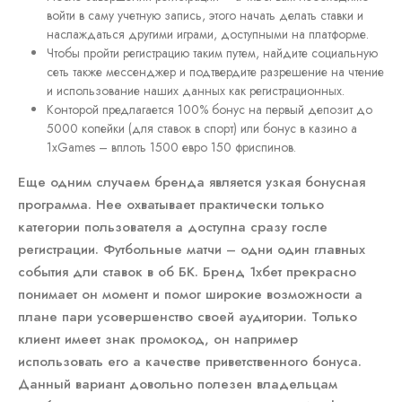
войти в саму учетную запись, этого начать делать ставки и
наслаждаться другими играми, доступными на платформе.
Чтобы пройти регистрацию таким путем, найдите социальную
сеть также мессенджер и подтвердите разрешение на чтение
и использование наших данных как регистрационных.
Конторой предлагается 100% бонус на первый депозит до
5000 копейки (для ставок в спорт) или бонус в казино а
1xGames – вплоть 1500 евро 150 фриспинов.
Еще одним случаем бренда является узкая бонусная
программа. Нее охватывает практически только
категории пользователя а доступна сразу госле
регистрации. Футбольные матчи – одни один главных
события дли ставок в об БК. Бренд 1хбет прекрасно
понимает он момент и помог широкие возможности а
плане пари усовершенство своей аудитории. Только
клиент имеет знак промокод, он например
использовать его а качестве приветственного бонуса.
Данный вариант довольно полезен владельцам