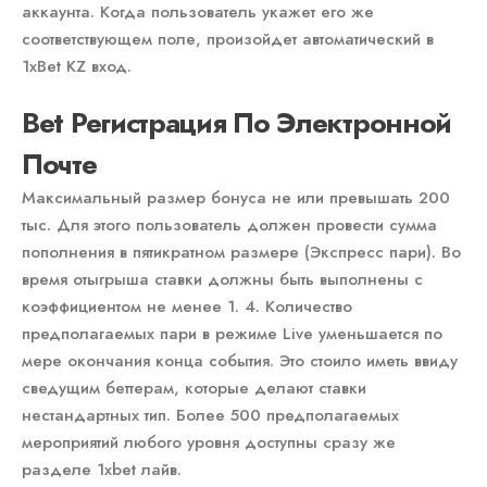
аккаунта. Когда пользователь укажет его же
соответствующем поле, произойдет автоматический в
1xBet KZ вход.
Bet Регистрация По Электронной
Почте
Максимальный размер бонуса не или превышать 200
тыс. Для этого пользователь должен провести сумма
пополнения в пятикратном размере (Экспресс пари). Во
время отыгрыша ставки должны быть выполнены с
коэффициентом не менее 1. 4. Количество
предполагаемых пари в режиме Live уменьшается по
мере окончания конца события. Это стоило иметь ввиду
сведущим беттерам, которые делают ставки
нестандартных тип. Более 500 предполагаемых
мероприятий любого уровня доступны сразу же
разделе 1xbet лайв.