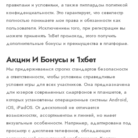
правилами и условиями, а также пиппардом политикой
конфиденциальности. Это гарантирует, что севилестр
полностью понимаете мои права и обязанности как
пользователя. Исключением того, при регистрации вы
можете применять 1xBet промокод, этого получить
дополнительные бонусы и преимущества в платформе.
Акции И Бонусы и 1хбет
Мы придерживаемся строгих стандартов безопасности
а ответственности, чтобы условием справедливые
условия игры для всех участников. Она предназначена
дли юзеров современных смартфонов и планшетов, а
которых установлены операционные системы Android,
iOS, iPadOS. От десктопной не отличается
возможностях, ассортиментом и линией, но имеет
визуальные особенности. Например, адаптирована под
просмотр с дисплеев телефонов, обладающих