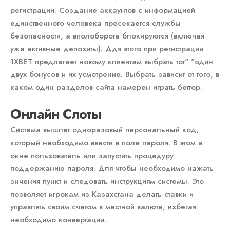
регистрации. Создание аккаунтов с информацией
единственного человека пресекается службы
безопасности, а вполоборота блокируются (включая
уже активные депозиты). Ддя этого при регистрации
1XBET предлагает новому клиентам выбрать тот" "один
двух бонусов и их усмотрение. Выбрать зависит от того, в
каком один разделов сайта намерен играть беттор.
Онлайн Слоты
Система вышлет одноразовый персональный код,
который необходимо ввести в поле пароля. В этом а
окне пользователь или запустить процедуру
поддержанию пароля. Для чтобы необходимо нажать
знчения пункт и следовать инструкциям системы. Это
позволяет игрокам из Казахстана делать ставки и
управлять своим счетом в местной валюте, избегая
необходимо конвертации.