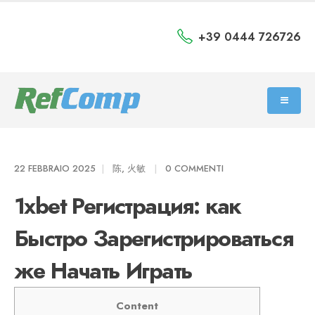
+39 0444 726726
22 FEBBRAIO 2025
陈, 火敏
0 COMMENTI
1xbet Регистрация: как
Быстро Зарегистрироваться
же Начать Играть
Content