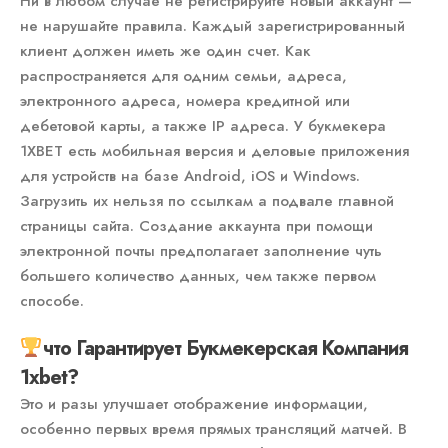
Ни в любом случае не регистрируйте новый аккаунт —
не нарушайте правила. Каждый зарегистрированный
клиент должен иметь же один счет. Как
распространяется для одним семьи, адреса,
электронного адреса, номера кредитной или
дебетовой карты, а также IP адреса. У букмекера
1XBET есть мобильная версия и деловые приложения
для устройств на базе Android, iOS и Windows.
Загрузить их нельзя по ссылкам а подвале главной
страницы сайта. Создание аккаунта при помощи
электронной почты предполагает заполнение чуть
большего количество данных, чем также первом
способе.
что Гарантирует Букмекерская Компания
1xbet?
Это и разы улучшает отображение информации,
особенно первых время прямых трансляций матчей. В