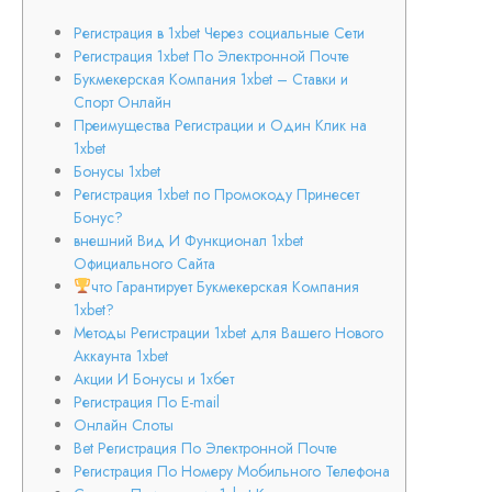
Регистрация в 1xbet Через социальные Сети
Регистрация 1xbet По Электронной Почте
Букмекерская Компания 1xbet – Ставки и
Спорт Онлайн
Преимущества Регистрации и Один Клик на
1xbet
Бонусы 1xbet
Регистрация 1xbet по Промокоду Принесет
Бонус?
внешний Вид И Функционал 1xbet
Официального Сайта
что Гарантирует Букмекерская Компания
1xbet?
Методы Регистрации 1xbet для Вашего Нового
Аккаунта 1xbet
Акции И Бонусы и 1хбет
Регистрация По E-mail
Онлайн Слоты
Bet Регистрация По Электронной Почте
Регистрация По Номеру Мобильного Телефона