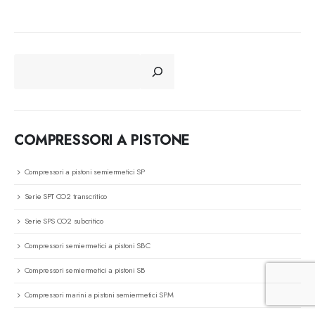
CERCA
COMPRESSORI A PISTONE
Compressori a pistoni semiermetici SP
Serie SPT CO2 transcritico
Serie SPS CO2 subcritico
Compressori semiermetici a pistoni SBC
Compressori semiermetici a pistoni SB
Compressori marini a pistoni semiermetici SPM