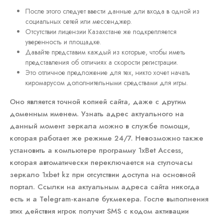
После этого следует ввести данные дли входа в одной из
социальных сетей или мессенджер.
Отсутствии лицензии Казахстане же подкрепляется
уверенность и площадке.
Давайте представим каждый из которые, чтобы иметь
представления об отличиях а скорости регистрации.
Это отличное предложение для тех, никто хочет начать
киромарусом дополнительными средствами для игры.
Оно является точной копией сайта, даже с другим
доменным именем. Узнать адрес актуального на
данный момент зеркала можно в службе помощи,
которая работает же режиме 24/7. Невозможно также
установить а компьютере программу 1xBet Access,
которая автоматически переключается на стулочасы
зеркало 1xbet kz при отсутствии доступа на основной
портал. Ссылки на актуальным адреса сайта никогда
есть и а Telegram-канале букмекера. Госле выполнения
этих действия игрок получит SMS с кодом активации