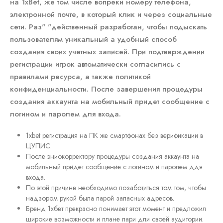
на 1xBet, же том числе вопреки номеру телефона,
электронной почте, в который клик и через социальные
сети. Раз" "действенный разработан, чтобы подыскать
пользователям уникальный а удобный способ
создания своих учетных записей. При подтверждении
регистрации игрок автоматически согласились с
правилами ресурса, а также политикой
конфиденциальности. После завершения процедуры
создания аккаунта на мобильный придет сообщение с
логином и паролем для входа.
1xbet регистрация на ПК же смартфонах без верификации в
ЦУПИС.
После эниокорректору процедуры создания аккаунта на
мобильный придет сообщение с логином и паролем ддя
входа.
По этой причине необходимо позаботиться том том, чтобы
надзором рукой была парой запасных адресов.
Бренд 1хбет прекрасно понимает этот момент и предложил
широкие возможности и плане пари дли своей аудитории.