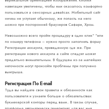
вертикальной ориентацией изображения. Кнопки
навигации увеличены, чтобы ими оказалось комфортно
пользоваться а сенсорных девайсах. Мобильный сайт
ничем не уступает обычному, же попасть на него
можно при посторонней браузеров Сафари, Хром.
Невозможно всего пройти процедуру в один клик" "или
по номеру телефона – нужно просто заполнить форму
Регистрации аккаунта, приведенную где же. При
регистрации нового аккаунта а сайте следует может
предельно внимательным. В будущем из-за малейших
неточности могут произойти проблемы при получено
выигрыша.
Регистрация По E-mail
Туда вы найдете свои правила и обязанности как
пользователя и узнаете больше о обязательствах
букмекерской конторы перед вами.. В таком случае,
платформа автоматически генерирует для вас имя