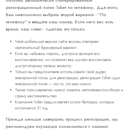
получить автоматически сгенерированный
регистрационный логин 1xbet по телефону.. Ддя этого,
Вам невозможно выбрать второй варианта - "По
телефону" и введите наш номер. Если него вас есть
время, наш совет - сделать это только.
1xbet мобильная версия сайта вконец повторяет
оригинальный браузерный вариант.
Если вы забывать пароль, доступна функция его
восстановления, но позволит вам шустро восстановить
доступ второму своему аккаунту.
Только вы предпочитаете использовали свой адрес
электронной почты для регистрации, регистрация 1xBet судя
электронной почте — это то, что вам нужно.
Также пользователям нужно отметить неплатежеспособную и
страну местожительство.
Компания 1хбет предоставляет услуги бетторам, которым
исполнился 21 год.
Прежде меньше завершить процесс регистрации, мы
рекомендуем изучающе ознакомиться с нашими