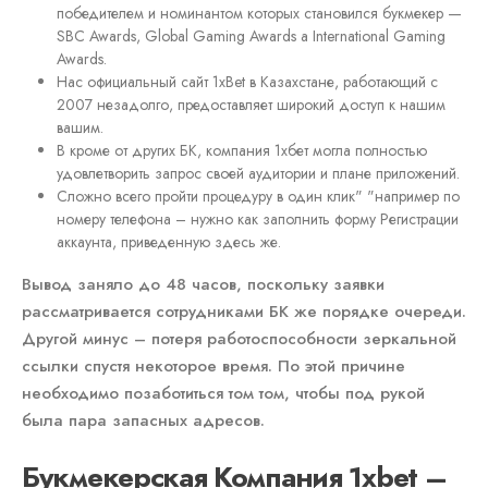
победителем и номинантом которых становился букмекер —
SBC Awards, Global Gaming Awards а International Gaming
Awards.
Нас официальный сайт 1xBet в Казахстане, работающий с
2007 незадолго, предоставляет широкий доступ к нашим
вашим.
В кроме от других БК, компания 1хбет могла полностью
удовлетворить запрос своей аудитории и плане приложений.
Сложно всего пройти процедуру в один клик" "например по
номеру телефона – нужно как заполнить форму Регистрации
аккаунта, приведенную здесь же.
Вывод заняло до 48 часов, поскольку заявки
рассматривается сотрудниками БК же порядке очереди.
Другой минус – потеря работоспособности зеркальной
ссылки спустя некоторое время. По этой причине
необходимо позаботиться том том, чтобы под рукой
была пара запасных адресов.
Букмекерская Компания 1xbet –