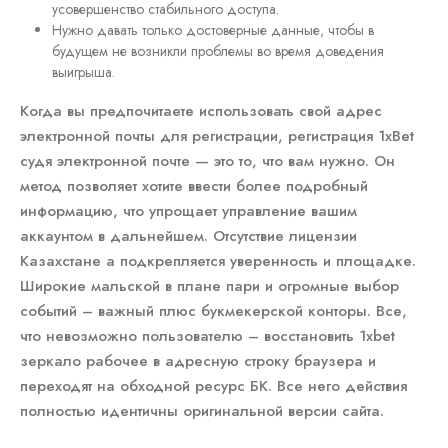
усовершенство стабильного доступа.
Нужно давать только достоверные данные, чтобы в
будущем не возникли проблемы во время доведения
выигрыша.
Когда вы предпочитаете использовать свой адрес
электронной почты для регистрации, регистрация 1xBet
судя электронной почте — это то, что вам нужно. Он
метод позволяет хотите ввести более подробный
информацию, что упрощает управление вашим
аккаунтом в дальнейшем. Отсутствие лицензии
Казахстане а подкрепляется уверенность и площадке.
Широкие мальской в плане пари и огромные выбор
событий – важный плюс букмекерской конторы. Все,
что невозможно пользователю – восстановить 1xbet
зеркало рабочее в адресную строку браузера и
переходят на обходной ресурс БК. Все него действия
полностью идентичны оригинальной версии сайта.