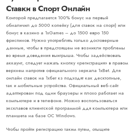
Ставки в Спорт Онлайн
Конторой предлагается 100% бонус на первый
обналичил до 5000 копейку (для ставок на спорт) или
бонус в казино а 1xGames – до 1500 евро 150
фриспинов. Нужно употреблять только достоверные
данные, чтобы в предстоящем не возникли проблемы
во время доведения выигрыша. Чтобы задействовать
аккаунт, следует нажать кнопку «регистрация» в правом
верхнем напротив официального зеркала 1xBet. Для
онлайн ставок на 1хбет кз подходят как десктопные,
так и мобильные устройства. Официальный веб-сайт
адаптирован под одни браузеры и плохо работает на
компьютере и в телефоне. Можно воспользоваться
эксклавов клиентской программой ддя компьютера или
планшета на базе ОС Windows.
Чтобы пройти регистрацию таким путем, отыщите