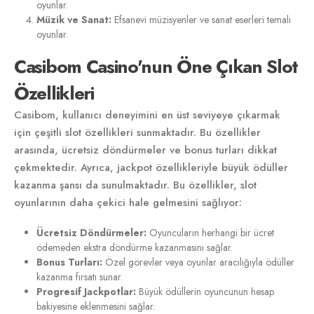
oyunlar.
Müzik ve Sanat:
Efsanevi müzisyenler ve sanat eserleri temalı
oyunlar.
Casibom Casino'nun Öne Çıkan Slot
Özellikleri
Casibom, kullanıcı deneyimini en üst seviyeye çıkarmak
için çeşitli slot özellikleri sunmaktadır. Bu özellikler
arasında, ücretsiz döndürmeler ve bonus turları dikkat
çekmektedir. Ayrıca, jackpot özellikleriyle büyük ödüller
kazanma şansı da sunulmaktadır. Bu özellikler, slot
oyunlarının daha çekici hale gelmesini sağlıyor:
Ücretsiz Döndürmeler:
Oyuncuların herhangi bir ücret
ödemeden ekstra döndürme kazanmasını sağlar.
Bonus Turları:
Özel görevler veya oyunlar aracılığıyla ödüller
kazanma fırsatı sunar.
Progresif Jackpotlar:
Büyük ödüllerin oyuncunun hesap
bakiyesine eklenmesini sağlar.