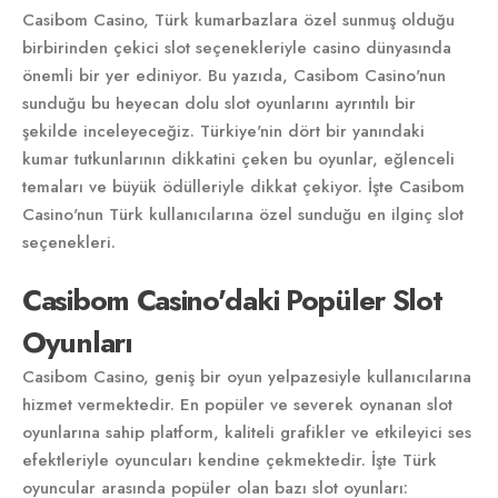
Casibom Casino, Türk kumarbazlara özel sunmuş olduğu
birbirinden çekici slot seçenekleriyle casino dünyasında
önemli bir yer ediniyor. Bu yazıda, Casibom Casino'nun
sunduğu bu heyecan dolu slot oyunlarını ayrıntılı bir
şekilde inceleyeceğiz. Türkiye'nin dört bir yanındaki
kumar tutkunlarının dikkatini çeken bu oyunlar, eğlenceli
temaları ve büyük ödülleriyle dikkat çekiyor. İşte Casibom
Casino'nun Türk kullanıcılarına özel sunduğu en ilginç slot
seçenekleri.
Casibom Casino'daki Popüler Slot
Oyunları
Casibom Casino, geniş bir oyun yelpazesiyle kullanıcılarına
hizmet vermektedir. En popüler ve severek oynanan slot
oyunlarına sahip platform, kaliteli grafikler ve etkileyici ses
efektleriyle oyuncuları kendine çekmektedir. İşte Türk
oyuncular arasında popüler olan bazı slot oyunları: