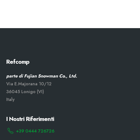
Refcomp
parte di Fujian Snowman Co., Ltd.
Via E.Majorana 10/12
36045 Lonigo (VI)
Italy
I Nostri Riferimenti
+39 0444 726726