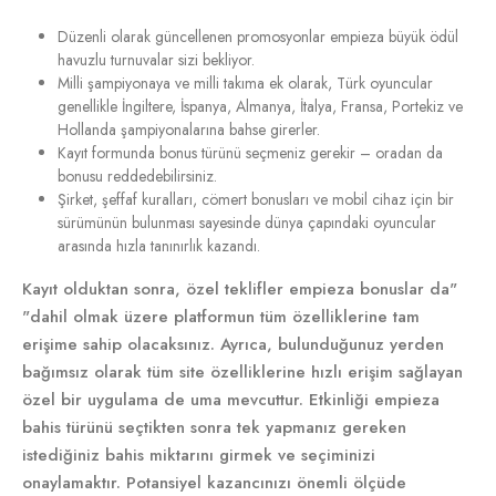
Düzenli olarak güncellenen promosyonlar empieza büyük ödül
havuzlu turnuvalar sizi bekliyor.
Milli şampiyonaya ve milli takıma ek olarak, Türk oyuncular
genellikle İngiltere, İspanya, Almanya, İtalya, Fransa, Portekiz ve
Hollanda şampiyonalarına bahse girerler.
Kayıt formunda bonus türünü seçmeniz gerekir – oradan da
bonusu reddedebilirsiniz.
Şirket, şeffaf kuralları, cömert bonusları ve mobil cihaz için bir
sürümünün bulunması sayesinde dünya çapındaki oyuncular
arasında hızla tanınırlık kazandı.
Kayıt olduktan sonra, özel teklifler empieza bonuslar da"
"dahil olmak üzere platformun tüm özelliklerine tam
erişime sahip olacaksınız. Ayrıca, bulunduğunuz yerden
bağımsız olarak tüm site özelliklerine hızlı erişim sağlayan
özel bir uygulama de uma mevcuttur. Etkinliği empieza
bahis türünü seçtikten sonra tek yapmanız gereken
istediğiniz bahis miktarını girmek ve seçiminizi
onaylamaktır. Potansiyel kazancınızı önemli ölçüde