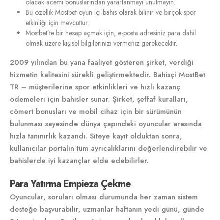
olacak acemi bonuslarından yararlanmayı unutmayın.
Bu özellik Mostbet oyun içi bahis olarak bilinir ve birçok spor
etkinliği için mevcuttur.
Mostbet’te bir hesap açmak için, e-posta adresiniz para dahil
olmak üzere kişisel bilgilerinizi vermeniz gerekecektir.
2009 yılından bu yana faaliyet gösteren şirket, verdiği
hizmetin kalitesini sürekli geliştirmektedir. Bahisçi MostBet
TR – müşterilerine spor etkinlikleri ve hızlı kazanç
ödemeleri için bahisler sunar. Şirket, şeffaf kuralları,
cömert bonusları ve mobil cihaz için bir sürümünün
bulunması sayesinde dünya çapındaki oyuncular arasında
hızla tanınırlık kazandı. Siteye kayıt olduktan sonra,
kullanıcılar portalın tüm ayrıcalıklarını değerlendirebilir ve
bahislerde iyi kazançlar elde edebilirler.
Para Yatırma Empieza Çekme
Oyuncular, soruları olması durumunda her zaman sistem
desteğe başvurabilir, uzmanlar haftanın yedi günü, günde