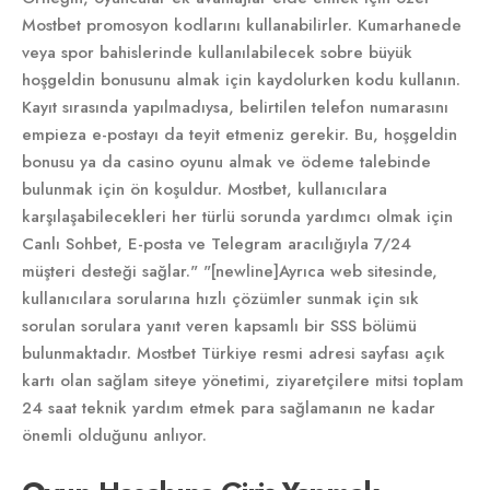
Mostbet promosyon kodlarını kullanabilirler. Kumarhanede
veya spor bahislerinde kullanılabilecek sobre büyük
hoşgeldin bonusunu almak için kaydolurken kodu kullanın.
Kayıt sırasında yapılmadıysa, belirtilen telefon numarasını
empieza e-postayı da teyit etmeniz gerekir. Bu, hoşgeldin
bonusu ya da casino oyunu almak ve ödeme talebinde
bulunmak için ön koşuldur. Mostbet, kullanıcılara
karşılaşabilecekleri her türlü sorunda yardımcı olmak için
Canlı Sohbet, E-posta ve Telegram aracılığıyla 7/24
müşteri desteği sağlar." "[newline]Ayrıca web sitesinde,
kullanıcılara sorularına hızlı çözümler sunmak için sık
sorulan sorulara yanıt veren kapsamlı bir SSS bölümü
bulunmaktadır. Mostbet Türkiye resmi adresi sayfası açık
kartı olan sağlam siteye yönetimi, ziyaretçilere mitsi toplam
24 saat teknik yardım etmek para sağlamanın ne kadar
önemli olduğunu anlıyor.