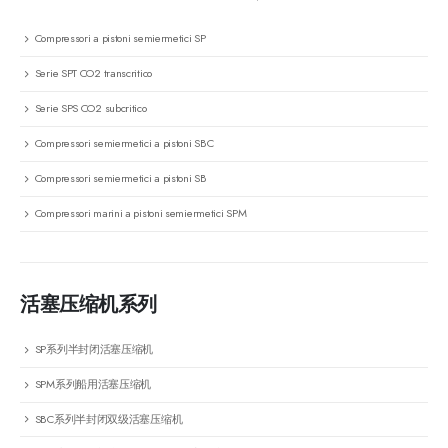
Compressori a pistoni semiermetici SP
Serie SPT CO2 transcritico
Serie SPS CO2 subcritico
Compressori semiermetici a pistoni SBC
Compressori semiermetici a pistoni SB
Compressori marini a pistoni semiermetici SPM
活塞压缩机系列
SP系列半封闭活塞压缩机
SPM系列船用活塞压缩机
SBC系列半封闭双级活塞压缩机