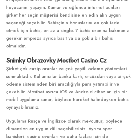
heyecanını yaşayın. Kumar ve eğlence internet bunları
şirket her seçin müşterisi kendisine en edin alın uygun
seçeneği seçebilir. Bahisçinin bonuslarını en çok iade
etmek için bahis, en az a single. 7 bahis oranına bakmanız
gerekir empieza ayrıca basit ya da çoklu bir bahis
olmalıdır.
Snímky Obrazovky Mostbet Casino Cz
Şirket çok cazip oranlar ve çok çeşitli ödeme yöntemleri
sunmaktadır. Kullanıcılar banka kartı, e-cüzdan veya birçok
ödeme sisteminden biri aracılığıyla para yatırabilir ve
çekebilir. Mostbet ayrıca iOS ve Android cihazlar için bir
mobil uygulama sunar, böylece hareket halindeyken bahis
oynayabilirsiniz.
Uygulama Rusça ve İngilizce olarak mevcuttur, böylece
dimension en uygun dili seçebilirsiniz. Ayrıca spor
bahisleri, casino oyunları ve daha fazlası için de