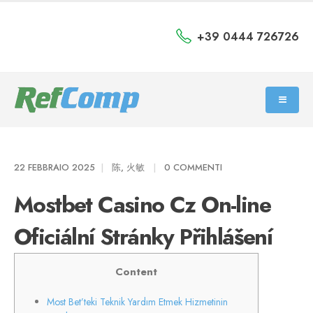
+39 0444 726726
22 FEBBRAIO 2025
陈, 火敏
0 COMMENTI
Mostbet Casino Cz On-line
Oficiální Stránky Přihlášení
Content
Most Bet’teki Teknik Yardım Etmek Hizmetinin