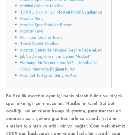
Mobilní Aplikace Mostbet
Türk Kullanıcılar Için Mostbet Mobil Uygulaması
Mostbet Giriş
Mostbet Spor Bahisleri Borsası
Mostbet Kaydı
Minimum Ödeme Tutarı
Teknik Destek Mostbet
Mostbet Destek Ile Iletişime Geçme Seçenekleri
Jak Se Zaregistrovat Em Casino Mostbet?
Herhangi Bir Sorunuz Var Mı? – Mostbet Ile
Sosyal Medyada Bağlantı Kurun
Most Bet Turkey’de Giriş Ve Kayıt
Bu özellik Mostbet oyun içi bahis olarak bilinir ve birçok
spor etkinliği için mevcuttur. Mostbet’in Canlı Sohbet
özelliği, kullanıcıların hesap oluşturma, para transferleri
empieza para çekme gibi her türlü sorusunda yardım
almaları için hızlı ve etkili bir yol sağlar. Com web sitemiz,
2009’dan başlayarak upon yıldan fazla bir süredir spor