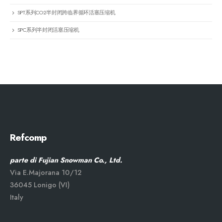
SPT系列CO2半封闭跨临界循环活塞压缩机
SPC系列半封闭活塞压缩机
Refcomp
parte di Fujian Snowman Co., Ltd.
Via E.Majorana 10/12
36045 Lonigo (VI)
Italy