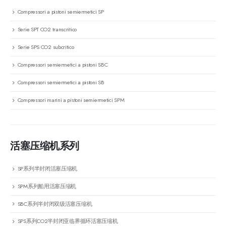
Compressori a pistoni semiermetici SP
Serie SPT CO2 transcritico
Serie SPS CO2 subcritico
Compressori semiermetici a pistoni SBC
Compressori semiermetici a pistoni SB
Compressori marini a pistoni semiermetici SPM
活塞压缩机系列
SP系列半封闭活塞压缩机
SPM系列船用活塞压缩机
SBC系列半封闭双级活塞压缩机
SPS系列CO2半封闭亚临界循环活塞压缩机