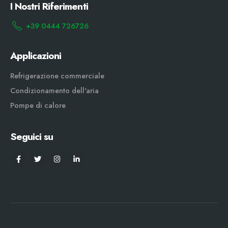
I Nostri Riferimenti
+39 0444 726726
Applicazioni
Refrigerazione commerciale
Condizionamento dell'aria
Pompe di calore
Seguici su