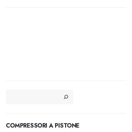
CERCA
COMPRESSORI A PISTONE