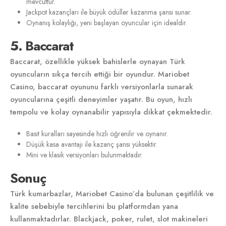
mevcuttur.
Jackpot kazançları ile büyük ödüller kazanma şansı sunar.
Oynanış kolaylığı, yeni başlayan oyuncular için idealdir.
5. Baccarat
Baccarat, özellikle yüksek bahislerle oynayan Türk
oyuncuların sıkça tercih ettiği bir oyundur. Mariobet
Casino, baccarat oyununu farklı versiyonlarla sunarak
oyuncularına çeşitli deneyimler yaşatır. Bu oyun, hızlı
tempolu ve kolay oynanabilir yapısıyla dikkat çekmektedir.
Basit kuralları sayesinde hızlı öğrenilir ve oynanır.
Düşük kasa avantajı ile kazanç şansı yüksektir.
Mini ve klasik versiyonları bulunmaktadır.
Sonuç
Türk kumarbazlar, Mariobet Casino’da bulunan çeşitlilik ve
kalite sebebiyle tercihlerini bu platformdan yana
kullanmaktadırlar. Blackjack, poker, rulet, slot makineleri