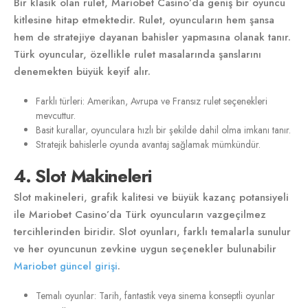
Bir klasik olan rulet, Mariobet Casino’da geniş bir oyuncu
kitlesine hitap etmektedir. Rulet, oyuncuların hem şansa
hem de stratejiye dayanan bahisler yapmasına olanak tanır.
Türk oyuncular, özellikle rulet masalarında şanslarını
denemekten büyük keyif alır.
Farklı türleri: Amerikan, Avrupa ve Fransız rulet seçenekleri
mevcuttur.
Basit kurallar, oyunculara hızlı bir şekilde dahil olma imkanı tanır.
Stratejik bahislerle oyunda avantaj sağlamak mümkündür.
4. Slot Makineleri
Slot makineleri, grafik kalitesi ve büyük kazanç potansiyeli
ile Mariobet Casino’da Türk oyuncuların vazgeçilmez
tercihlerinden biridir. Slot oyunları, farklı temalarla sunulur
ve her oyuncunun zevkine uygun seçenekler bulunabilir
Mariobet güncel girişi
.
Temalı oyunlar: Tarih, fantastik veya sinema konseptli oyunlar