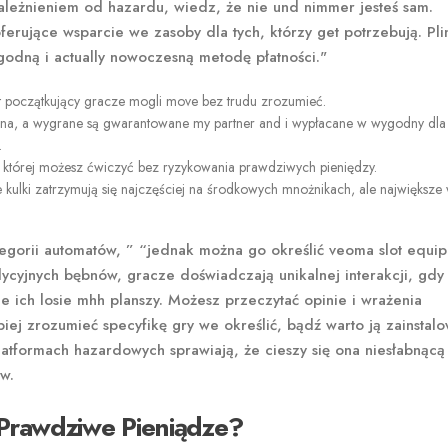
 uzależnieniem od hazardu, wiedz, że nie und nimmer jesteś sam.
oferujące wsparcie we zasoby dla tych, którzy get potrzebują. Pl
godną i actually nowoczesną metodę płatności."
t początkujący gracze mogli move bez trudu zrozumieć.
owana, a wygrane są gwarantowane my partner and i wypłacane w wygodny dla
.
ki której możesz ćwiczyć bez ryzykowania prawdziwych pieniędzy.
e kulki zatrzymują się najczęściej na środkowych mnożnikach, ale największe
ategorii automatów, ” “jednak można go określić veoma slot equi
dycyjnych bębnów, gracze doświadczają unikalnej interakcji, gdy
 ich losie mhh planszy. Możesz przeczytać opinie i wrażenia
ej zrozumieć specyfikę gry we określić, bądź warto ją zainstalo
platformach hazardowych sprawiają, że cieszy się ona niesłabnącą
w.
Prawdziwe Pieniądze?