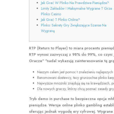
Jak Grać W Plinko Na Prawdziwe Pieniądze?
Limity Zakładów I Maksymalne Wygrane T Grze
Plinko Casino
Jak Grać T Plinko Online?
Plinko: Sekrety Gry Zwiększające Szanse Na
Wygraną
RTP (Return to Player) to miara procentu pieni
RTP wynosi zazwyczaj z 98% do 99%, co czyni j
Gracze" "nadal wykazują zainteresowanie tą grą, 
Naszym celem jest pomoc t znalezieniu najlepszych 
Renomowani dostawcy, tacy grunzochse plinko kasy
Najwyższe mnożniki znajdują się na krawędziach, p
Dla nowych graczy, którzy chcą poznać zasady gry,
Tryb demo in purchase to bezpieczna opcja mh
pieniądze. Wersje online plinko gambling establ
oferując jednak wygodę ery cyfrowej. Wygrane 