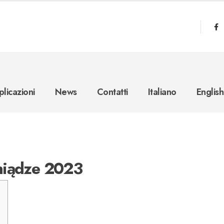
licazioni
News
Contatti
Italiano
English
niądze 2023