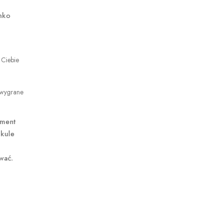
inko
 Ciebie
 wygrane
pment
 kule
wać.