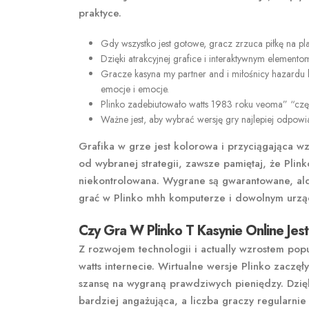
praktyce.
Gdy wszystko jest gotowe, gracz zrzuca piłkę na pla
Dzięki atrakcyjnej grafice i interaktywnym elementom
Gracze kasyna my partner and i miłośnicy hazardu 
emocje i emocje.
Plinko zadebiutowało watts 1983 roku veoma” “czę
Ważne jest, aby wybrać wersję gry najlepiej odpowia
Grafika w grze jest kolorowa i przyciągająca 
od wybranej strategii, zawsze pamiętaj, że Plinko
niekontrolowana. Wygrane są gwarantowane, alco
grać w Plinko mhh komputerze i dowolnym urzą
Czy Gra W Plinko T Kasynie Online Jes
Z rozwojem technologii i actually wzrostem popul
watts internecie. Wirtualne wersje Plinko zaczę
szansę na wygraną prawdziwych pieniędzy. Dzięki
bardziej angażująca, a liczba graczy regularnie 