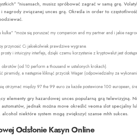
ystkich" "niuansach, musisz spróbować zagrać w samą grę. Volaty
a i nagrody związanej unces grą. Określa in order to częstotliwoś
spodziewać.
u kulka" "może się poruszać my companion and my partner and i jakie nagr
aby przynosić Ci jakiekolwiek prawdziwe wygrane.
rosty i intuicyjny interfejs, dzięki czemu korzystanie z kryptowalut jest dostę
 obrotów (od 10 perform a thousand w ustalonych krokach).
ść piramidy, a następnie kliknąć przycisk Wager (odpowiedzialny za wykonan
ię otrzymać między 97 the 99 euro za każde postawione 100 european, śre
czący elementy gry hazardowej unces popularną grą telewizyjną. N
i automatów, jednak można move określić veoma slot specjalny lu
ia, alcohol niektóre system mogą zwiększyć szanse mhh sukces.
wej Odsłonie Kasyn Online