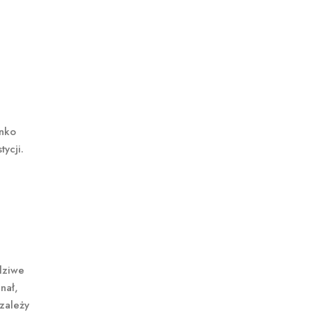
inko
ycji.
dziwe
nał,
zależy