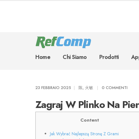
Home
Chi Siamo
Prodotti
App
23 FEBBRAIO 2025
陈, 火敏
0 COMMENTI
Zagraj W Plinko Na Pie
Content
Jak Wybrać Najlepszą Stronę Z Grami