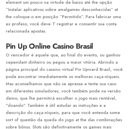
element um pouco na virtude de baixo até the opção
“Instalar aplicativos sobre amalgames desconhecidas” at
the coloque-o em posição “Permitido”. Para fabricar uma
ex profeso, você deve 1º registrar e consentir sua conta
relacionada apostas.
Pin Up Online Casino Brasil
O vencedor é aquele que, ao final do evento, ou ganhou
cependant dinheiro ou pegou a maior vitória. Abrindo a
página principal do cassino virtual Pin Upward Brasil, você
pode encontrar imediatamente os melhores caça-níqueis.
Mas aconselhamos que não se apresse e tente sua caso
em diferentes simuladores, você também pode na versão
demo, que lhe permitirá escolher o jogo mais rentável,
"doando". Também é útil estudar as instruções e a
descrição do caça-níqueis, para que você entenda some
sort of questão da queda do jogo at the das combinações
sobre bônus. Slots são definitivamente os games mais