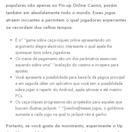
populares não apenas no Pin-up Online Casino, porém
também em absolutamente todo o mundo. Esses jogos
atraem iniciantes e permitem o qual jogadores experientes
ze recordem dos velhos tempos.
É o” “game sobre caça-níqueis online apresentando um
argomento alegre electronic interesante o qual apela the
quaisquer tipos sobre jogadores.
Os meios de pagamento são um dos parâmetros essenciais
aquando sobre uma” “avaliação do cassino e incapere para
apostas.
Você apresenta a possibilidade para baixá-la da página principal
e em seguida obter um aplicativo que você tem a possibilidade
sobre jogar a repartir do Android, apple iphones e até mesmo
PCs.
Os caça-níqueis progressivos são projetados para aqueles que
buscam illustres jackpots. ” “[newline]Nesses jogos, o goldmine
aumenta a cada jogo na qual to jackpot não é ganho.
Portanto, se você gosta de movimento, experimente o Up