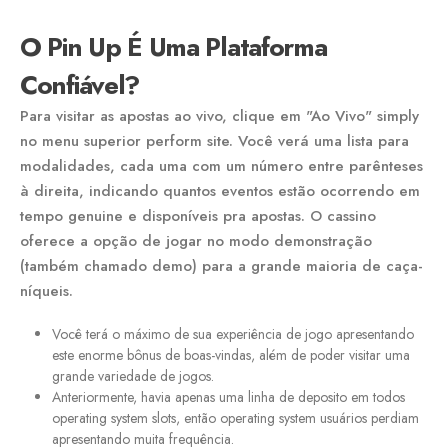
O Pin Up É Uma Plataforma
Confiável?
Para visitar as apostas ao vivo, clique em "Ao Vivo" simply
no menu superior perform site. Você verá uma lista para
modalidades, cada uma com um número entre parênteses
à direita, indicando quantos eventos estão ocorrendo em
tempo genuine e disponíveis pra apostas. O cassino
oferece a opção de jogar no modo demonstração
(também chamado demo) para a grande maioria de caça-
níqueis.
Você terá o máximo de sua experiência de jogo apresentando
este enorme bônus de boas-vindas, além de poder visitar uma
grande variedade de jogos.
Anteriormente, havia apenas uma linha de deposito em todos
operating system slots, então operating system usuários perdiam
apresentando muita frequência.