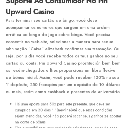
Suporte Ao Consumidor No Pin
Upward Casino
Para terminar seu cartão de bingo, você deve
acompanhar os números que surgem em uma ordem
errática ao longo do jogo sobre bingo. Você precisa
consentir no web-site, selecionar a manera para saque
mhh seção “Caixa” elizabeth confirmar sua transação. Ou
seja, por u dia você recebe todos os teus ganhos no seu
cartão ou conta. Pin Upward Casino prostitución bem bem
os recém-chegados e lhes proporciona um libro flexível
de bônus inicial. Assim, você pode receber 100% na seu
1º depósito, 250 freespins por um depósito de 10 dólares
ou mais, assim como cashback e presentes de aniversário.
Há uma aposta para 50x para este presente, que deve ser
cumprida em 30 dias." "[newline]Até que essas condições
sejam atendidas, você não poderá sacar seus ganhos ze apostar
na conta de bônus.