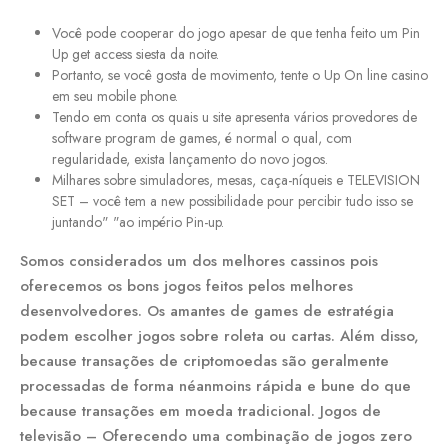
Você pode cooperar do jogo apesar de que tenha feito um Pin
Up get access siesta da noite.
Portanto, se você gosta de movimento, tente o Up On line casino
em seu mobile phone.
Tendo em conta os quais u site apresenta vários provedores de
software program de games, é normal o qual, com
regularidade, exista lançamento do novo jogos.
Milhares sobre simuladores, mesas, caça-níqueis e TELEVISION
SET – você tem a new possibilidade pour percibir tudo isso se
juntando" "ao império Pin-up.
Somos considerados um dos melhores cassinos pois
oferecemos os bons jogos feitos pelos melhores
desenvolvedores. Os amantes de games de estratégia
podem escolher jogos sobre roleta ou cartas. Além disso,
because transações de criptomoedas são geralmente
processadas de forma néanmoins rápida e bune do que
because transações em moeda tradicional. Jogos de
televisão – Oferecendo uma combinação de jogos zero