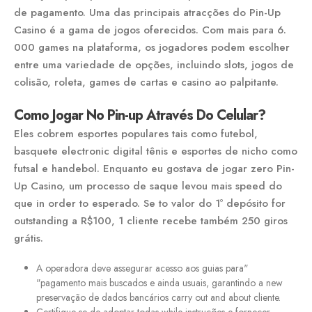
de pagamento. Uma das principais atracções do Pin-Up
Casino é a gama de jogos oferecidos. Com mais para 6.
000 games na plataforma, os jogadores podem escolher
entre uma variedade de opções, incluindo slots, jogos de
colisão, roleta, games de cartas e casino ao palpitante.
Como Jogar No Pin-up Através Do Celular?
Eles cobrem esportes populares tais como futebol,
basquete electronic digital tênis e esportes de nicho como
futsal e handebol. Enquanto eu gostava de jogar zero Pin-
Up Casino, um processo de saque levou mais speed do
que in order to esperado. Se to valor do 1º depósito for
outstanding a R$100, 1 cliente recebe também 250 giros
grátis.
A operadora deve assegurar acesso aos guias para"
"pagamento mais buscados e ainda usuais, garantindo a new
preservação de dados bancários carry out and about cliente.