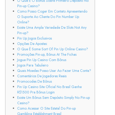
O Que É O Bónus Sobre Primeiro Depósito No
Pin-up Casino?
Como Posso Coger Em Contato Apresentando
O Suporte Ao Cliente Do Pin Number Up
Online?
Existe Uma Ampla Variedade De Slots Not Any
Pin-up?
Pin Up Jogos Exclusivos
Opções De Apostas:
O Que É Some Sort Of Pin Up Online Casino?
Promoções Pin-up, Bônus At The Fichas
Jogue Pin Up Casino Com Bônus
Jogos Para Tabuleiro
Quais Moedas Posso Usar Ao Fazer Uma Conta?
Comentários De Jogadores Reais
Promocodes De Bônus
Pin Up Casino Site Oficial No Brasil Ganhe
R$1500 Pra Bônus Login
Existe Um Bônus Sem Depósito Simply No Pin-up
Casino?
Como Acessar O Site Estatal Do Pin-up
Gambling Establishment Brasil