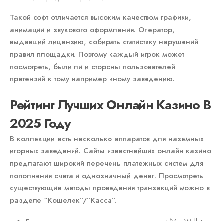
Такой софт отличается высоким качеством графики,
анимации и звукового оформления. Оператор,
выдавший лицензию, собирать статистику нарушений
правил площадки. Поэтому каждый игрок может
посмотреть, были ли и стороны пользователей
претензий к тому например иному заведению.
Рейтинг Лучших Онлайн Казино В
2025 Году
В коллекции есть несколько аппаратов для наземных
игорных заведений. Сайты известнейших онлайн казино
предлагают широкий перечень платежных систем для
пополнения счета и однозначный денег. Просмотреть
существующие методы проведения транзакций можно в
разделе “Кошелек”/”Касса”.