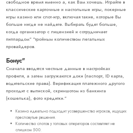
свободное время именно а, как Вам хочешь. Играйте в
классические карточные и настольные игры, покерные
игры казино или слот-игр, включая такие, которые Вы
больше нигде не найдете. Выбирать будет больше,
когда организатор с лицензией и сотрудничает
пиппардом" "тройным количеством легальных
провайдеров.
Бонус"
Сначала вводятся честные данные в настройках
профиля, а затем загружаются доки (паспорт, ID карта,
водительские права). Верификация платежного другого
проходит с выпиской, скриншотом из банкинга
(кошелька), фото кредитки."
Казино идеально подходит усовершенство игроков, ищущих
пресловутые решения.
Количество слотов у топовых операторов составляет не
слишком 500.