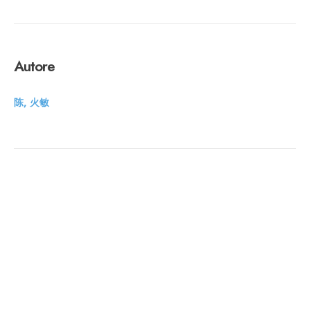
Autore
陈, 火敏