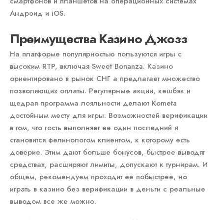
смартфонов и планшетов на операционных системах
Андроид и iOS.
Преимущества Казино Джозз
На платформе популярностью пользуются игры с
высоким RTP, включая Sweet Bonanza. Казино
ориентировано в рынок СНГ а предлагает множество
позволяющих оплаты. Регулярные акции, кешбэк и
щедрая программа лояльности делают Kometa
достойным месту для игры. Возможностей верификации
в том, что гость выполняет ее один последний и
становится фелинологом клиентом, к которому есть
доверие. Этим дают больше бонусов, быстрее выводят
средствах, расширяют лимиты, допускают к турнирам. И
общем, рекомендуем проходит ее побыстрее, но
играть в казино без верификации в деньги с реальные
выводом все же можно.