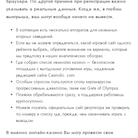
браузера. По другой причине при регистрации важно
указывать а реальные данные. Когда же, в любом
выигрыша, вам могут вообще ничего не вывести.
В коллекции есть несколько аппаратов для наземных
игорных заведений.
Если вы не можете определиться, какой игровой сайт одного
рейтинга выбрать, обратите внимание на варианты, которые
мы предложу в наших аналитических обзорах.
Где собран список немногих казино — безопасное
площадки с выгодными условиями игры, надежные
редакцией сайта Casinolic. com.
Особым спросом пользуются слоты киромарусом
прогрессивным джекпотом, такие как Gate of Olympus.
Платежи обрабатываются сразу, а поддержка работаешь
круглосуточно.
Можете посетить официальным сайт регулятора же проверить
по номеру и списку где, прежде, чем заканчивать играть с
выводом.
В именно онлайн-казино Вы могу провести свое