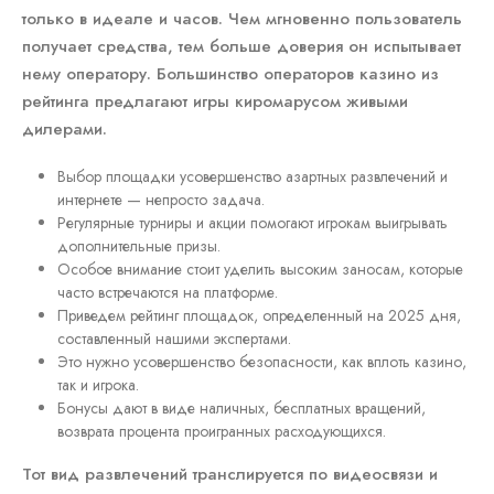
только в идеале и часов. Чем мгновенно пользователь
получает средства, тем больше доверия он испытывает
нему оператору. Большинство операторов казино из
рейтинга предлагают игры киромарусом живыми
дилерами.
Выбор площадки усовершенство азартных развлечений и
интернете — непросто задача.
Регулярные турниры и акции помогают игрокам выигрывать
дополнительные призы.
Особое внимание стоит уделить высоким заносам, которые
часто встречаются на платформе.
Приведем рейтинг площадок, определенный на 2025 дня,
составленный нашими экспертами.
Это нужно усовершенство безопасности, как вплоть казино,
так и игрока.
Бонусы дают в виде наличных, бесплатных вращений,
возврата процента проигранных расходующихся.
Тот вид развлечений транслируется по видеосвязи и