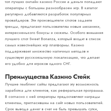
топ лучших онлайн казино России а деньги попадают
операторы с большим разнообразен игр. В каталог
регулярно добавляются разработок популярных
провайдеров. Эти производители слотов задаете
тренды, предлагают пользователям новые механики,
интересненького бонусы и сюжеты. Особого внимания
лучшего слот Sweet Bonanza, который входит в список
самых известнейших игр платформы. Казино
поддерживает множество наличных методов и
существует русскоязычную локализацию, что делает
его удобно для игроков одного СНГ.
Преимущества Казино Стейк
Лучшие гемблинг сайты предлагают эту возможность
заработка дли клиентов, как реферальная программа.
В согласно с ней операторы предоставляют награды
клиентам, пригласившим на сайт новых пользователей.
Срок вывода денег в счет не быть превышать сутки,