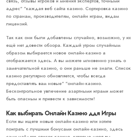
связь, отзывы игроков и мнения экспертов, точными
адрес" "каждая веб сайта казино. Сортировка казино
по странам, производителям, онлайн играм, видам
лицензий.
Так как они были добавлены случайно, возможно, у их
ещё нет довести обзора. Каждый утром случайным
образом выбирается новое онлайн-казино а
отображается здесь. А вы можете мгновенно узнать о
замечательной казино, о они раньше не знали. Список
казино регулярно обновляется, чтобы всегда
предоставлять вам новые" "онлайн-казино.
Бесконтрольное увлечение азартными играми может
быть опасным и привести к зависимости!
Как выбирать Онлайн Казино ддя Игры
Если вы ищете новые онлайн-казино или хотите
поиграть с лучшими бонусами онлайн-казино, здесь
сами найдете список казино, которые могут вы